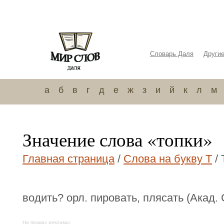
Словарь Даля
Други
а
б
в
г
д
е
ж
з
и
й
к
л
м
Значение слова «топки»
Главная страница
/
Слова на букву Т
/ 
водить? орл. пировать, плясать (Акад. 
На правах рекламы: