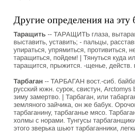
Другие определения на эту 
Таращить
-- ТАРАЩИТЬ глаза, вытаращ
выставить, уставить; - пальцы, расстав
упираться, упрямиться, противиться, н
таращиться, пойдем! | Тянуться куда и
таращится, прыжится. -щенье, действ. п
Тарбаган
-- ТАРБАГАН вост.-сиб. байба
русский южн. сурок, свистун, Arctomys 
зиму замертво. | Тарбаган, или табарга
земляного зайчика, он же бабук. Ороч
тарбаганину, тарбаганье мясо. Тарбага
холмы с норами. Тунгусы тарбаганщики
этого зверька шьют тарбаганники, лег