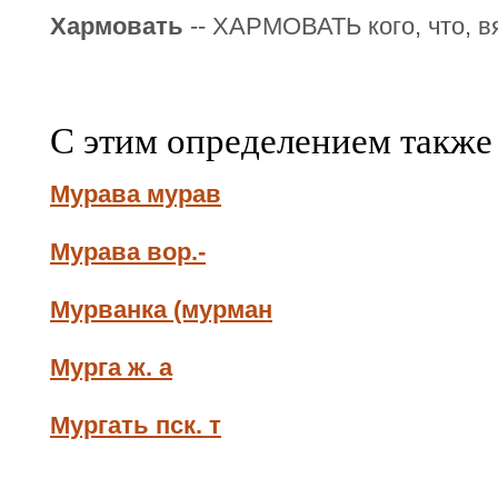
Хармовать
-- ХАРМОВАТЬ кого, что, вя
С этим определением также
Мурава мурав
Мурава вор.-
Мурванка (мурман
Мурга ж. а
Мургать пск. т