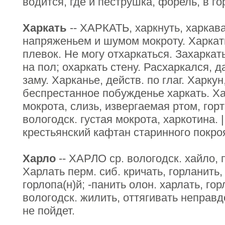
водится, где и пеструшка, форель, в го
Харкать
-- ХАРКАТЬ, харкнуть, харкава
напряженьем и шумом мокроту. Харкат
плевок. Не могу отхаркаться. Захаркат
на пол; охаркать стену. Расхаркался, 
заму. Харканье, действ. по глаг. Харкун,
беспрестанное побужденье харкать. Хар
мокрота, слизь, извергаемая ртом, горт
вологодск. густая мокрота, харкотина. 
крестьянский кафтан старинного покро
Харло
-- ХАРЛО ср. вологодск. хайло, па
Харлать перм. сиб. кричать, горланить,
горлопа(н)й; -панить олон. харлать, го
вологодск. жилить, оттягивать неправ
не пойдет.