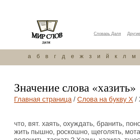
Словарь Даля
Други
а
б
в
г
д
е
ж
з
и
й
к
л
м
Значение слова «хазить»
Главная страница
/
Слова на букву Х
/ 
что, вят. хаять, охуждать, бранить, пон
жить пышно, роскошно, щеголять, мотать
волочить, таскать? Хазун, хазила, тщ