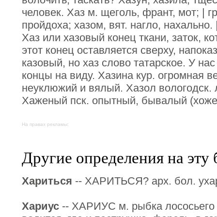
человек. Хаз м. щеголь, франт, мот; | г
пройдоха; хазом, вят. нагло, нахально. |
Хаз или хазовый конец ткани, заток, к
этот конец оставляется сверху, напоказ,
казовый, но хаз слово татарское. У на
концы на виду. Хазина кур. огромная в
неуклюжий и вялый. Хазол вологодск. 
Хаженый пск. опытный, бывалый (хоже
На правах рекламы:
Другие определения на эту 
Хариться
-- ХАРИТЬСЯ? арх. бол. ухар
Хариус
-- ХАРИУС м. рыбка лососьего 