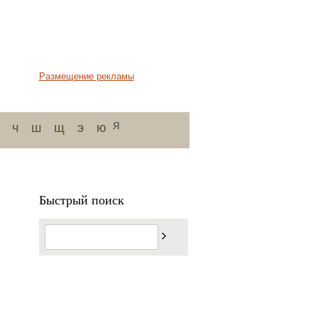
Размещение рекламы
я
ч
ш
щ
э
ю
Быстрый поиск