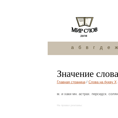
а
б
в
г
д
е
ж
Значение слова
Главная страница
/
Слова на букву Х
м. и хаки мн. астрах. персидск. солян
На правах рекламы: