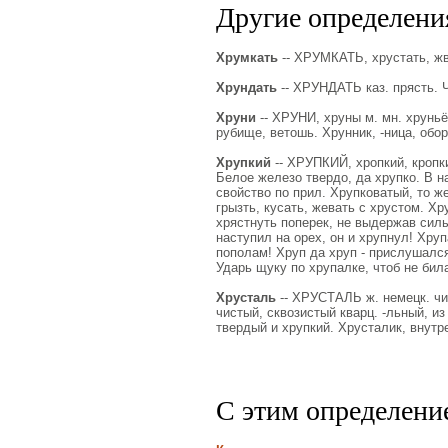
Другие определения
Хрумкать
-- ХРУМКАТЬ, хрустать, жв
Хрундать
-- ХРУНДАТЬ каз. прясть. 
Хруни
-- ХРУНИ, хруны м. мн. хруньё 
рубище, ветошь. Хрунник, -ница, обор
Хрупкий
-- ХРУПКИЙ, хропкий, кропк
Белое железо твердо, да хрупко. В на
свойство по прил. Хрупковатый, то же,
грызть, кусать, жевать с хрустом. Хр
хрястнуть поперек, не выдержав силы
наступил на орех, он и хрупнул! Хруп
пополам! Хруп да хруп - прислушался
Ударь щуку по хрупалке, чтоб не бил
Хрусталь
-- ХРУСТАЛЬ ж. немецк. чис
чистый, сквозистый кварц. -льный, и
твердый и хрупкий. Хрусталик, внутре
С этим определени