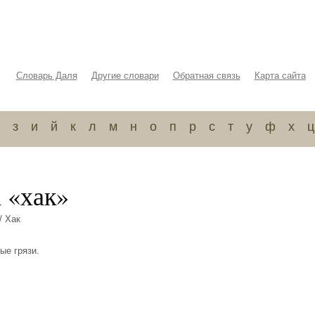
Словарь Даля
Другие словари
Обратная связь
Карта сайта
з
и
й
к
л
м
н
о
п
р
с
т
у
ф
х
ц
 «хак»
/ Хак
ые грязи.