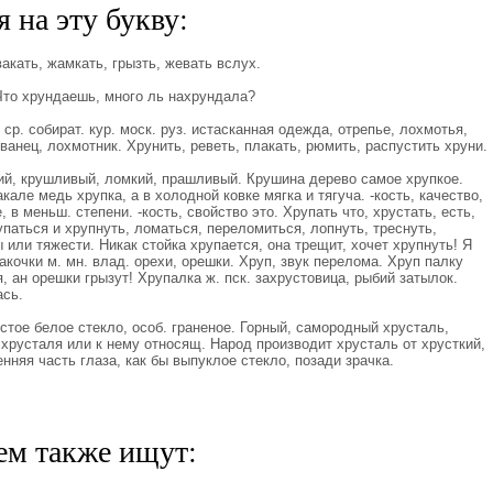
 на эту букву:
акать, жамкать, грызть, жевать вслух.
Что хрундаешь, много ль нахрундала?
ср. собират. кур. моск. руз. истасканная одежда, отрепье, лохмотья,
ванец, лохмотник. Хрунить, реветь, плакать, рюмить, распустить хруни.
ий, крушливый, ломкий, прашливый. Крушина дерево самое хрупкое.
кале медь хрупка, а в холодной ковке мягка и тягуча. -кость, качество,
 в меньш. степени. -кость, свойство это. Хрупать что, хрустать, есть,
упаться и хрупнуть, ломаться, переломиться, лопнуть, треснуть,
 или тяжести. Никак стойка хрупается, она трещит, хочет хрупнуть! Я
акочки м. мн. влад. орехи, орешки. Хруп, звук перелома. Хруп палку
, ан орешки грызут! Хрупалка ж. пск. захрустовица, рыбий затылок.
ась.
тое белое стекло, особ. граненое. Горный, самородный хрусталь,
з хрусталя или к нему относящ. Народ производит хрусталь от хрусткий,
нняя часть глаза, как бы выпуклое стекло, позади зрачка.
ем также ищут: