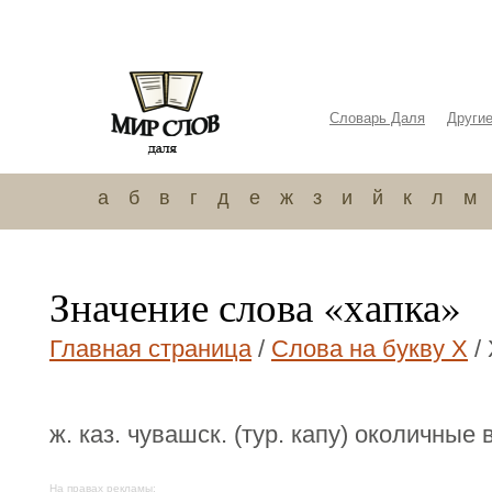
Словарь Даля
Други
а
б
в
г
д
е
ж
з
и
й
к
л
м
Значение слова «хапка»
Главная страница
/
Слова на букву Х
/
ж. каз. чувашск. (тур. капу) околичные 
На правах рекламы: