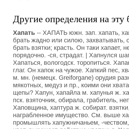
Другие определения на эту 
Хапать
-- ХАПАТЬ южн. зап. хапать, ха
брать жадно или силою, захватывать, 
брать взятки; красть. Он таки хапает, 
порядочно. -ся, страдат. | Хапнулся шап
Хапаться, вологодск. торопиться. Хапан
глаг. Он хапок на чужое. Хапкий пес, 
м. мн. (немецк. Greiforgane) орудия ра
мякотных, медуз и пр., коими они хвата
щепы? Хапун, хапайла м. хапунья ж. ха
пск. взяточник, обирала, грабитель, н
Хаповщина, хаптура ж. собират. взятки
награбленное имущество. См. выше ха
промышлять хапужничаньем, -чеством,