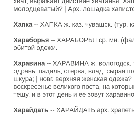
хват, выражает действие хватанья. Ха
молодцеватый? | Арх. лошадка хаписто
Хапка
-- ХАПКА ж. каз. чувашск. (тур. 
Хараборья
-- ХАРАБОРЬЯ ср. мн. (фал
обитой одежи.
Харавина
-- ХАРАВИНА ж. вологодск. 
одрань; падаль, стерва; влад. сырая ш
шкура; | новг. верхняя женская одежа? |
воскресенье великого поста, на которы
тещу, и в этот день и ее зовут харавино
Харайдать
-- ХАРАЙДАТЬ арх. храпеть,