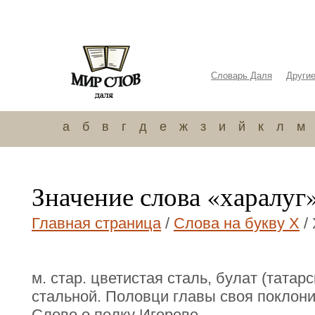
Словарь Даля
Други
а
б
в
г
д
е
ж
з
и
й
к
л
м
Значение слова «харалуг
Главная страница
/
Слова на букву Х
/
м. стар. цветистая сталь, булат (татар
стальной. Половци главы своя поклон
Слово о полку Игореве