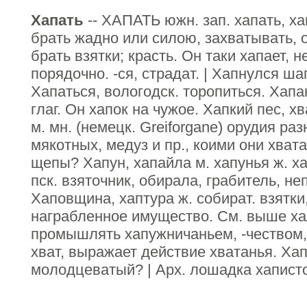
Хапать
-- ХАПАТЬ южн. зап. хапать, ха
брать жадно или силою, захватывать, 
брать взятки; красть. Он таки хапает, 
порядочно. -ся, страдат. | Хапнулся шап
Хапаться, вологодск. торопиться. Хапан
глаг. Он хапок на чужое. Хапкий пес, 
м. мн. (немецк. Greiforgane) орудия ра
мякотных, медуз и пр., коими они хвата
щепы? Хапун, хапайла м. хапунья ж. ха
пск. взяточник, обирала, грабитель, н
Хаповщина, хаптура ж. собират. взятки
награбленное имущество. См. выше ха
промышлять хапужничаньем, -чеством,
хват, выражает действие хватанья. Ха
молодцеватый? | Арх. лошадка хаписто