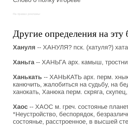
На правах рекламы:
Другие определения на эту 
Хануля
-- ХАНУЛЯ? пск. (хатуля?) хата
Ханьга
-- ХАНЬГА арх. камыш, тростни
Ханькать
-- ХАНЬКАТЬ арх. перм. хныка
канючить, жалобиться на судьбу, на бе
ханокать, Ханюка перм. скряга, скупец,
Хаос
-- ХАОС м. греч. состоянье плане
*Неустройство, беспорядок, безразли
состоянье, расстроенное, в высшей ст