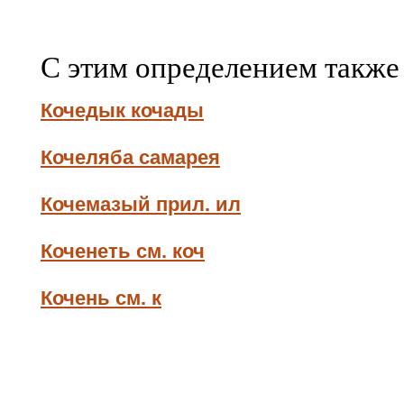
С этим определением также
Кочедык кочады
Кочеляба самарея
Кочемазый прил. ил
Коченеть см. коч
Кочень см. к