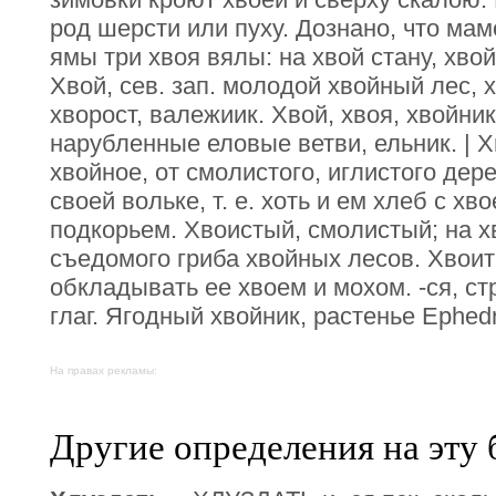
род шерсти или пуху. Дознано, что ма
ямы три хвоя вялы: на хвой стану, хвой
Хвой, сев. зап. молодой хвойный лес, х
хворост, валежиик. Хвой, хвоя, хвойник
нарубленные еловые ветви, ельник. | Х
хвойное, от смолистого, иглистого дере
своей вольке, т. е. хоть и ем хлеб с хв
подкорьем. Хвоистый, смолистый; на х
съедомого гриба хвойных лесов. Хвоит
обкладывать ее хвоем и мохом. -ся, ст
глаг. Ягодный хвойник, растенье Ephed
На правах рекламы:
Другие определения на эту 