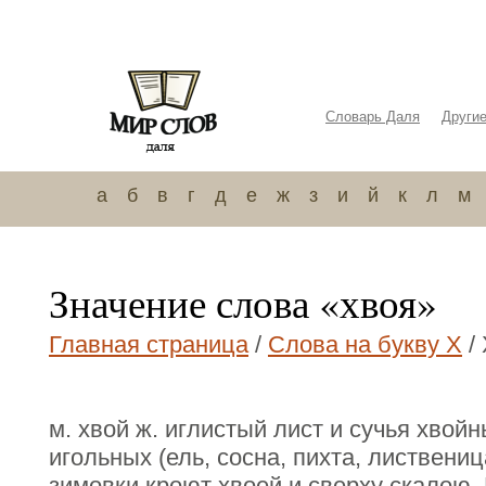
Словарь Даля
Други
а
б
в
г
д
е
ж
з
и
й
к
л
м
Значение слова «хвоя»
Главная страница
/
Слова на букву Х
/
м. хвой ж. иглистый лист и сучья хвой
игольных (ель, сосна, пихта, листвениц
зимовки кроют хвоей и сверху скалою.