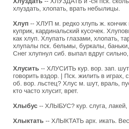
Хлуздать
-- ХЛУЗДАТЬ и -ся пск. скольз
хлуздать, хлопать, врать небылицы.
Хлуп
-- ХЛУП м. редко хлупь ж. кончик 
куприк, кардинальский кусочек. Хлупов
как хлуп. Хлупать глазами, хлопать, т
хлупалы пск. бельмы, буркалы, баньки,
Снег хлупнул сиб. выпал вдруг сильно,
Хлусить
-- ХЛУСИТЬ кур. вор. зап. шут
говорить вздор. | Пск. жилить в играх,
об. вор. льстец? Хлус м. шут, враль, п
кто часто хлусит, врет.
Хлыбус
-- ХЛЫБУС? кур. слуга, лакей,
Хлыктать
-- ХЛЫКТАТЬ арх. икать. Вес