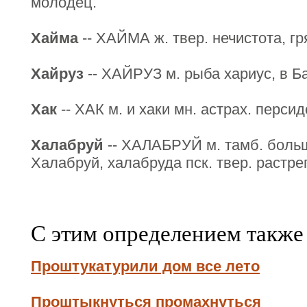
молодец.
Хайма
-- ХАЙМА ж. твер. нечистота, гр
Хайруз
-- ХАЙРУЗ м. рыба хариус, в Ба
Хак
-- ХАК м. и хаки мн. астрах. персид
Халабруй
-- ХАЛАБРУЙ м. тамб. больш
Халабруй, халабруда пск. твер. растре
С этим определением также
Проштукатурили дом все лето
Проштыкнуться промахнуться