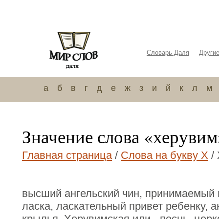
Словарь Даля
Други
а
б
в
г
д
е
ж
з
и
й
к
л
м
Значение слова «херувим
Главная страница
/
Слова на букву Х
/
высший ангельский чин, принимаемый 
ласка, ласкательный привет ребенку, 
крылья. Херувимская или - песнь, церк