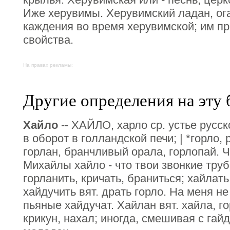
Иже херувимы. Херувимский ладан, ог
каждения во время херувимской; им 
свойства.
На правах рекламы:
Другие определения на эту 
Хайло
-- ХАЙЛО, харло ср. устье русско
в оборот в голландской печи; | *горло, ро
горлан, бранчливый орала, горлопай. 
Михайлы хайло - что твои звонкие труб
горланить, кричать, браниться; хайлать
хайдучить вят. драть горло. На меня не
пьяные хайдучат. Хайлан вят. хайла, го
крикун, нахал; иногда, смешивая с гай