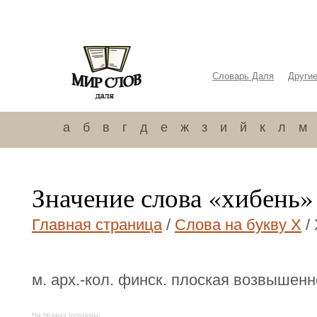
Словарь Даля
Други
а
б
в
г
д
е
ж
з
и
й
к
л
м
Значение слова «хибень»
Главная страница
/
Слова на букву Х
/
м. арх.-кол. финск. плоская возвышенн
На правах рекламы: