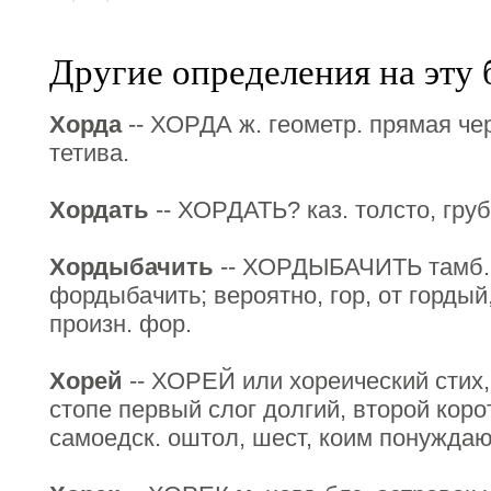
Другие определения на эту 
Хорда
-- ХОРДА ж. геометр. прямая че
тетива.
Хордать
-- ХОРДАТЬ? каз. толсто, груб
Хордыбачить
-- ХОРДЫБАЧИТЬ тамб. 
фордыбачить; вероятно, гор, от гордый
произн. фор.
Хорей
-- ХОРЕЙ или хореический стих,
стопе первый слог долгий, второй корот
самоедск. оштол, шест, коим понужда