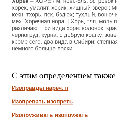
Хорек
-- ХОРЕК м. новг.-блз. островок н
хорек, умалит. хорик, хищный зверок Mus
южн. тхорь, пск. бздюх; тухлый, вонюч
мех. Хоречная нора. | Хорь, тля, моль п
различают три вида хоря: колонок, краси
черногруд, курна, с добрую кошку, зове
кроме сего, два вида в Сибири: степная
немного больше ласки.
С этим определением также
Изоправды нареч. п
Изопревать изопреть
Изопруживать изопружать