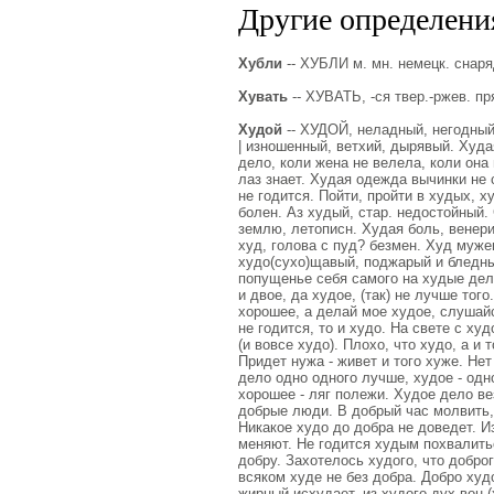
Другие определения
Хубли
-- ХУБЛИ м. мн. немецк. снаря
Хувать
-- ХУВАТЬ, -ся твер.-ржев. пря
Худой
-- ХУДОЙ, неладный, негодный,
| изношенный, ветхий, дырявый. Худа
дело, коли жена не велела, коли она
лаз знает. Худая одежда вычинки не с
не годится. Пойти, пройти в худых, 
болен. Аз худый, стар. недостойный
землю, летописн. Худая боль, венери
худ, голова с пуд? безмен. Худ мужен
худо(сухо)щавый, поджарый и бледны
попущенье себя самого на худые дела
и двое, да худое, (так) не лучше того
хорошее, а делай мое худое, слушайс
не годится, то и худо. На свете с худ
(и вовсе худо). Плохо, что худо, а и 
Придет нужа - живет и того хуже. Нет
дело одно одного лучше, худое - одн
хорошее - ляг полежи. Худое дело ве
добрые люди. В добрый час молвить, 
Никакое худо до добра не доведет. И
меняют. Не годится худым похвалитьс
добру. Захотелось худого, что доброг
всяком худе не без добра. Добро худ
жирный исхудает, из худого дух вон (