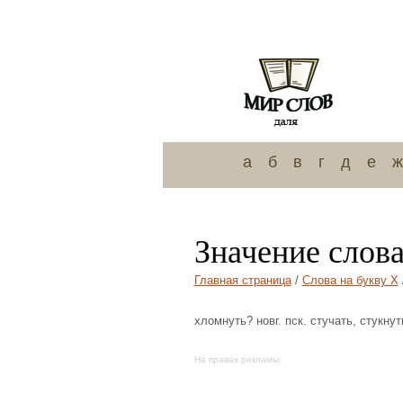
а
б
в
г
д
е
ж
Значение слов
Главная страница
/
Слова на букву Х
хломнуть? новг. пск. стучать, стукнут
На правах рекламы: