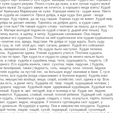
ет хуже худого разума. Плохо стужа да нужа, а все лучше худого мужа!
дого мужа! За худого замуж не хочется, а хорошего негде взять! Худой
ам! Аринушка Маринушки не хуже. Хорошая невеста - худая жена. Никто
я худоба не скажется. Проси добра, а жди худа. Без денег - везде
беседа. Худ торжок, да не худ горшок. Хорошо худо не живет. Худой мир
добра не делает никому. Торопись на доброе дело, а худое само
е стоя пью? Не говоря худого слова - положил за пазуху, да и ушел. Чт
ся. Матери молодой поднесли худой стакан (с дырой или течью). Худ -
 спичку высох, в щепку, в нитку. Худенькие сапожишки. Она лицом
оровье его худенько. Платье на ней худёхонькое или худым-худёшенько
ое понятие зла, вреда, бедствия. Не добра от худа ждать. Быть худу.
 сущ. м. сиб. злой дух, черт, сатана, диавол. Худой его соблазнил.
нь, венерическая; | змея. На худую было наступил. Худая теленка
мочь. Худоватая одежа. Ученик худовато учится. Плотина худоата.
ество по прил. При худости и скудости средств ничего нельзя было
а, а говор. худоба и худобина лица, тела, худощавость, тощесть. | В
орного. Его худоба изняла, смол. сухотка; перм. падучая. | Худоба,
е безобразие, также | бедность, голь, нищета; олон. плохое, бедное
 тебя худоба, на пустой лес, на большую воду! окачивая в бане. С гуся
итятко, вся худоба (когда спрыскивают в болезни водою). Худоба южн.
оты, имущество вообще, вещи, скарб, хозяйство, скот, одежа и пр. Всю
а есть, а денег нету. Худерба об. твер. тощий, худощавый человек; |
судороги; падучая. Худобной перм. одержимый худобищем. Худобый или
нный. Худок м. арх. негодяй, вор и пьяница и пр. Худак зап. бедняк.
 живится. Худышка, слабый, хилый, плохой ребенок. Худящий сиб. худой
 худать, становиться худым, спадать с тела, осунуться, терять полноту
ет, худает, видно, нездоров. У плохого гуртовщика скот худает, у
л донельзя. Исхуде(а)л в щепку. Она в замужестве похудела. Худенье
удой телом, лицом; тощий, сухой, поджарый, сухощавый, сухолицый,