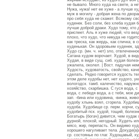
не бывало. Много худа на свете, а н
Нужа, нужа! нет ее хуже - а лучше ху
муж в могилу - добрая жена по двор
про себя худа не скажет. Всякому сво
худенек. Без соли, без хлеба худая 
лучше доброй драки. Худо тому, кто 
приспеет. Аль я хуже людей, что везд
плохо, что худо, что никуда не годит
как треска, как жердь, как спичка; в
худенькая. Он здоровьем худенек, зд
Худо ср. (мн. ч. нет) зло, отвлеченн
Сатана худом ворочает. Худой, в виде
Худая, в виде сущ. сиб. худая болез
ужалила, околел. | Вост. падучая не
Худость, худоватость, свойство, кач
сделать. Редко говорится худость тел
этом деле худобы нет, нет худого, ук
вологодск. тамб. калечество, наружно
хозяйство, скарбишка. С гуся вода, с
вода, с лебедя вода, а с тебя, мое д
зап. -бина или худовина, -винка, жив
худобу хлынь взял, сгорела. Худобишк
худоба. Худобище ср. перм. корчи, 
худобитый пск. худой, тощий, болезне
Богатырь (богач) дивится, чем худак
дурной, плохой, негодный. Худеть или
мясо, жир, перепасть. Он видимо худе
хорошего нагуливает тела. Дохуде(а)
ср. состоянье по глаг. Худощавый, х