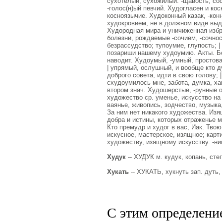
сухотелый, сухожилый. -щавость, сос
-голос(н)ый певчий. Худогласен и косн
косноязычие. Худоконный казак, -кон
худокровием, не в должном виде выд
Худородная мира и уничиженная избра
болезни, рождаемые -сочием, -сочнос
безрассудство; тупоумие, глупость; 
позариши нашему худоумию. Акты. Бог
наводит. Худоумый, -умный, простов
| упрямый, ослушный, и вообще кто д
доброго совета, идти в свою голову; 
схудоумилось мне, забота, думка, х
втором знач. Худошерстые, -рунные о
художество ср. уменье, искусство на
ваянье, живопись, зодчество, музыка,
За ним нет никакого художества. Из
добра и истины, которых отраженье 
Кто премудр и худог в вас, Иак. Тво
искусное, мастерское, изящное; карти
художеству, изящному искусству. -ник
Худук
-- ХУДУК м. кудук, копань, сте
Хукать
-- ХУКАТЬ, хукнуть зап. дуть,
С этим определени