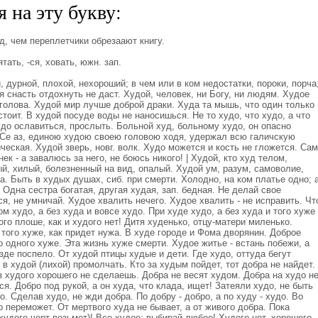
 на эту букву:
д, чем переплетчики обрезаают книгу.
тать, -ся, ховать, южн. зап.
 дурной, плохой, нехороший; в чем или в ком недостатки, пороки, порча
я снасть отдохнуть не даст. Худой, человек, ни Богу, ни людям. Худое
 голова. Худой мир лучше доброй драки. Худа та мышь, что один только
тоит. В худой посуде воды не наносишься. Не то худо, что худо, а что
худо ославиться, прослыть. Больной худ, больному худо, он опасно
. Се аз, единою худою своею головою ходя, удержал всю галичскую
ческая. Худой зверь, новг. волк. Худо можется и кость не гложется. Сам
ек - а завалюсь за него, не боюсь никого! | Худой, кто худ телом,
й, хилый, болезненный на вид, опалый. Худой ум, разум, самоволие,
. Быть в худых душах, сиб. при смерти. Холодно, на ком платье одно; 
. Одна сестра богатая, другая худая, зап. бедная. Не делай свое
я, не умничай. Худое хвалить нечего. Худое хвалить - не исправить. Чт
ом худо, а без худа и вовсе худо. При худе худо, а без худа и того хуже
того плоше, как и худого нет! Дитя худенько, отцу-матери миленько.
 того хуже, как придет нужа. В худе городе и Фома дворянин. Доброе
о одного хуже. Эта жизнь хуже смерти. Худое житье - встань побежи, а
зде поспело. От худой птицы худые и дети. Где худо, оттуда бегут
в худой (лихой) промолчать. Кто за худым пойдет, тот добра не найдет.
з худого хорошего не сделаешь. Добра не весят худом. Добра на худо н
я. Добро под рукой, а он худа, что клада, ищет! Затеяли худо, не быть
о. Сделав худо, не жди добра. По добру - добро, а по худу - худо. Во
о переможет. От мертвого худа не бывает, а от живого добра. Пока
худого черт возьмет)! Все худое: выбирай любое! Худого нет, хорошего