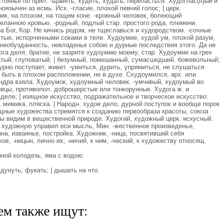
тоянье по прил. -щаветь, худеть, худать, перепасться. Худоглас(н)ый и
оязычен аз есмь. Исх. -гласие, плохой певчий голос; | церк.
ник, на плохом, на тощем коне. -кровный человек, болеющий
еланною кровью. -родный, подлый стар. простого рода, племени.
 Бог, Кор. Не кичись родом, не тщеславься и худородством. -сочные
тью, испорченными соками в теле. Худоумие, худой ум, плохой разум,
| необузданность, невладенье собою и дурные последствия этого. Да не
а деля, братие, не зазрите худоумию моему, стар. Худоумие на грех
атый, глуповатый; | безумный, помешанный, сумасшедший, божевольный;
урно поступает, живет. -умиться, дурить, упрямиться, не слушаться
| быть в плохом расположении, не в духе. Схудоумился, арх. или
андра взяла. Худоумок, худоумный человек. -умчивый, худоумый во
вцы, противопол. доброшерстые или тонкорунные. Худога ж. и
 деле; | изящное искусство, подражательное и творческое искусство:
 мимика, пляска. | Народн. худое дело, дурной поступок и вообще порок
ящные художества стремятся к созданию первообраза красоты, союза
мы видим в вещественной природе. Худогий, художный церк. искусный.
ю художную управил еси мысль, Мин. -жественное произведенье,
на, изваянье, постройка. Художник, -ница, посвятивший себя
ов, -ницын, лично их; -ничий, к ним, -ческий, к художеству относящ.
пной колодезь, яма с водою.
 дунуть; фукать; | дышать на что.
ем также ищут: