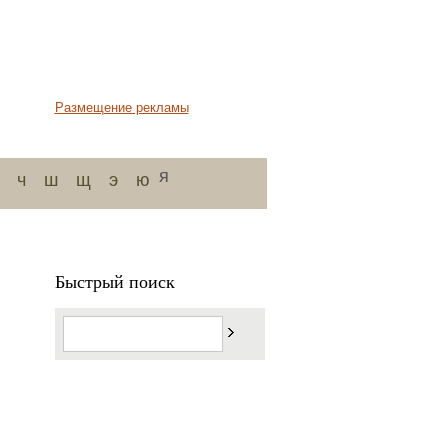
Размещение рекламы
я
ч
ш
щ
э
ю
Быстрый поиск