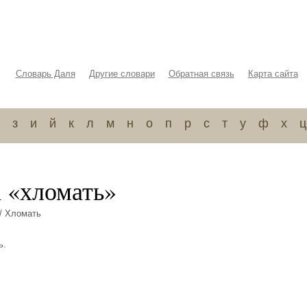
Словарь Даля
Другие словари
Обратная связь
Карта сайта
з
и
й
к
л
м
н
о
п
р
с
т
у
ф
х
ц
а «хломать»
/ Хломать
ь.