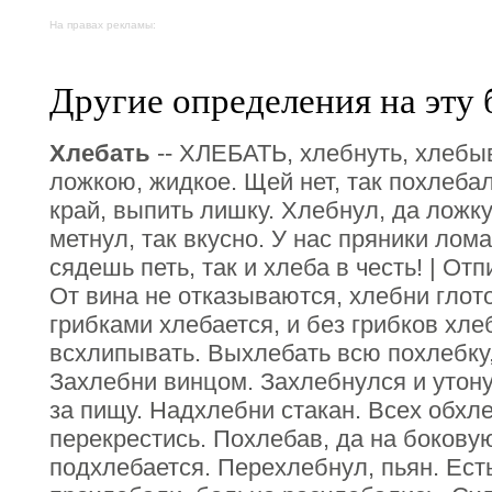
На правах рекламы:
Другие определения на эту 
Хлебать
-- ХЛЕБАТЬ, хлебнуть, хлебыв
ложкою, жидкое. Щей нет, так похлеба
край, выпить лишку. Хлебнул, да ложку
метнул, так вкусно. У нас пряники лом
сядешь петь, так и хлеба в честь! | Отп
От вина не отказываются, хлебни глоток
грибками хлебается, и без грибков хле
всхлипывать. Выхлебать всю похлебку,
Захлебни винцом. Захлебнулся и утону
за пищу. Надхлебни стакан. Всех обхл
перекрестись. Похлебав, да на боковую
подхлебается. Перехлебнул, пьян. Ест