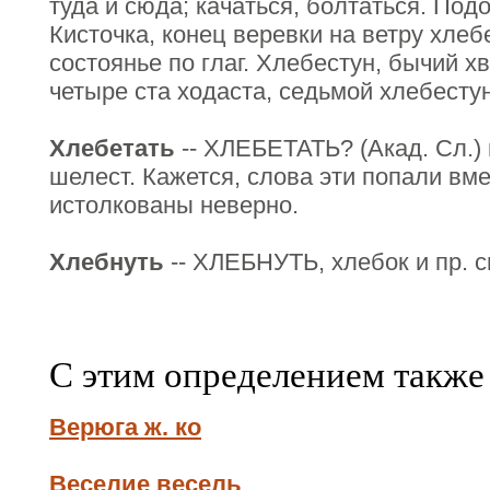
туда и сюда; качаться, болтаться. Под
Кисточка, конец веревки на ветру хлеб
состоянье по глаг. Хлебестун, бычий хв
четыре ста ходаста, седьмой хлебестун
Хлебетать
-- ХЛЕБЕТАТЬ? (Акад. Сл.) 
шелест. Кажется, слова эти попали вме
истолкованы неверно.
Хлебнуть
-- ХЛЕБНУТЬ, хлебок и пр. с
С этим определением также
Верюга ж. ко
Веселие весель