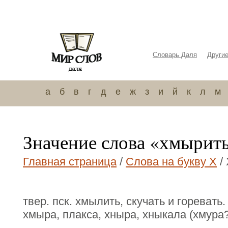
Словарь Даля
Други
а
б
в
г
д
е
ж
з
и
й
к
л
м
Значение слова «хмырит
Главная страница
/
Слова на букву Х
/
твер. пск. хмылить, скучать и горевать.
хмыра, плакса, хныра, хныкала (хмура?