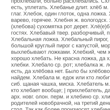
прохлебали, больно расхлебались. Схл
есть, уплетать. Хлебанье длит. хлёб м. 
глаг. Хлебок, один глоток, одна ложка.
варево, горячее. Хлебня ж. вологодск.
(хлебова) сухомятка рот дерет. Хлё(е)б
гостях. Хлебавый твер. разборчивый, 
Хлебальная ложка. Хлебальный пирог, 
большой круглый пирог с капустой, мор
выхлебывают ложками. Хлебкий, чем х
хорошо хлебать. Не красна ложка, да 
хлебки. Хлебало ср. рот; хлебалка ж. л
есть, да хлёбова нет. Было бы хлёбово
найдем. Хлебала м. едок или кто люби
сиб. щаная чашка, миска. Хлебатель м.
кто хлебает вообще; | прихлебатель, д
арх. новг. олон. перм. и хлебино ср. хл
родителей новобрачной, на третий ден
стол. Так как более произиосят хлеби