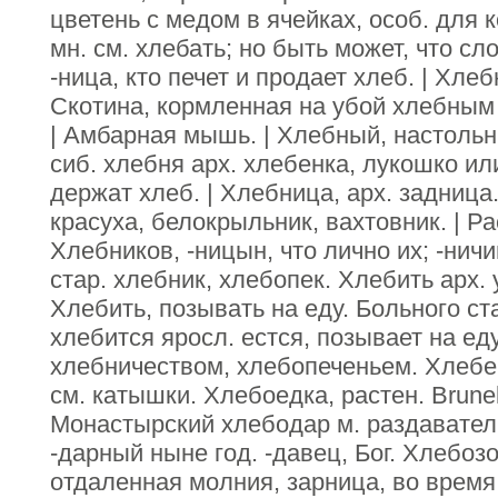
цветень с медом в ячейках, особ. для 
мн. см. хлебать; но быть может, что сл
-ница, кто печет и продает хлеб. | Хлеб
Скотина, кормленная на убой хлебным
| Амбарная мышь. | Хлебный, настольн
сиб. хлебня арх. хлебенка, лукошко ил
держат хлеб. | Хлебница, арх. задница. 
красуха, белокрыльник, вахтовник. | Ра
Хлебников, -ницын, что лично их; -нич
стар. хлебник, хлебопек. Хлебить арх.
Хлебить, позывать на еду. Больного ст
хлебится яросл. естся, позывает на е
хлебничеством, хлебопеченьем. Хлебен
см. катышки. Хлебоедка, растен. Brunel
Монастырский хлебодар м. раздаватель
-дарный ныне год. -давец, Бог. Хлебозор
отдаленная молния, зарница, во время