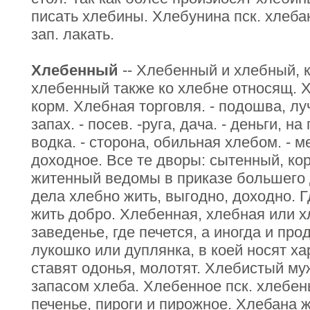
писать хлебины. Хлебунина пск. хлебан
зап. лакать.
Хлебенный
-- Хлебенный и хлебный, к
хлебенный также ко хлебне относящ. Х
корм. Хлебная торговля. - подошва, луч
запах. - посев. -руга, дача. - деньги, на 
водка. - сторона, обильная хлебом. - м
доходное. Все те дворы: сытенный, ко
житенный ведомы в приказе большего 
дела хлебно жить, выгодно, доходно. Г
жить добро. Хлебенная, хлебная или х
заведенье, где печется, а иногда и прод
лукошко или дуплянка, в коей носят харч
ставят одонья, молотят. Хлебистый му
запасом хлеба. Хлебенное пск. хлебень
печенье, пироги и пирожное. Хлебана ж