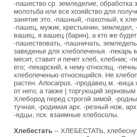
-пашество ср. земледелие, обработка з
молотьба или все хозяйство для получ
занятие это. -пашный, -пахотный, к х
-пашец, мужик, крестьянин, земледел, 
вашец, я вашец (барин), а кто же буде
-пашествовать, -пашничать, земледельн
заведенье для хлебопеченья. -пекарь м.
месит, ставит и печет хлеб, хлебник; -п
его; -пекарский, к нему относящ. -печн
хлебопеченью относящийся. Не хлебопе
растен. Artocarpus. -продавец м. -вица
от него; а также | торгующий зерновым
Хлебород перед строгой зимой. -родный
тучная, -родимая арх. -резный нож, ар
-ядцы, пск. взаимные хлебосолы.
Хлебестать
-- ХЛЕБЕСТАТЬ, хлебеснут