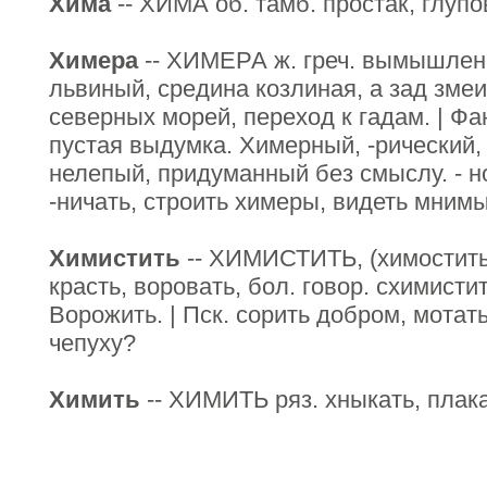
Хима
-- ХИМА об. тамб. простак, глупо
Химера
-- ХИМЕРА ж. греч. вымышлен
львиный, средина козлиная, а зад зме
северных морей, переход к гадам. | Фа
пустая выдумка. Химерный, -рический,
нелепый, придуманный без смыслу. - но
-ничать, строить химеры, видеть мни
Химистить
-- ХИМИСТИТЬ, (химостить)
красть, воровать, бол. говор. схимистит
Ворожить. | Пск. сорить добром, мотать
чепуху?
Химить
-- ХИМИТЬ ряз. хныкать, плака