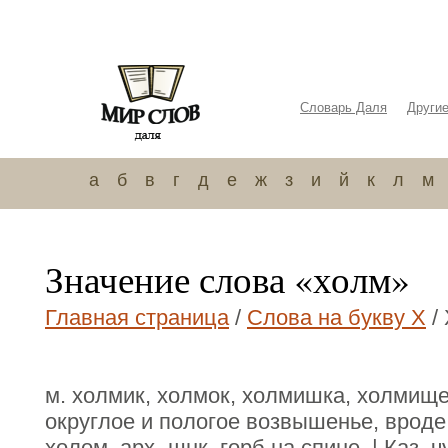
Словарь Даля
Други
а
б
в
г
д
е
ж
з
и
й
к
л
м
Значение слова «холм»
Главная страница
/
Слова на букву Х
/
м. холмик, холмок, холмишка, холмище,
округлое и пологое возвышенье, вроде 
холом, арх.-шнк. горб на спине. | Каз. 