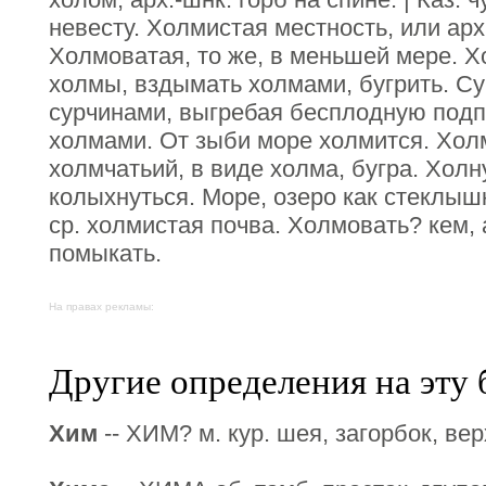
невесту. Холмистая местность, или арх
Холмоватая, то же, в меньшей мере. Х
холмы, вздымать холмами, бугрить. С
сурчинами, выгребая бесплодную подпо
холмами. От зыби море холмится. Хо
холмчатьий, в виде холма, бугра. Холну
колыхнуться. Море, озеро как стеклыш
ср. холмистая почва. Холмовать? кем, 
помыкать.
На правах рекламы:
Другие определения на эту 
Хим
-- ХИМ? м. кур. шея, загорбок, ве