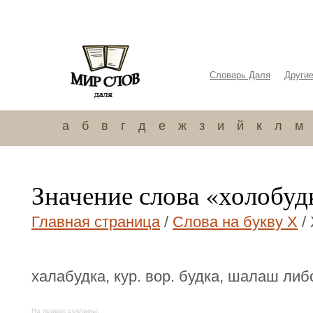
Словарь Даля
Други
а
б
в
г
д
е
ж
з
и
й
к
л
м
Значение слова «холобуд
Главная страница
/
Слова на букву Х
/
халабудка, кур. вор. будка, шалаш либ
На правах рекламы: