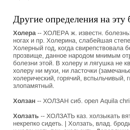
Другие определения на эту 
Холера
-- ХОЛЕРА ж. известн. болезнь:
ногах и пр. Холерина, слабейшая степе
Холерный год, когда свирепствовала б
прозвище, данное народом мнимым отр
болезни этой. В холеру и лягушка не кв
холеру ни мухи, ни ласточки (замечань
холерический, горячий, вспыльчивый, г
злопамятный.
Холзан
-- ХОЛЗАН сиб. орел Aquila chri
Холзать
-- ХОЛЗАТЬ каз. холзыкать вят
некрепко сидеть. | Холзать, влад. брод