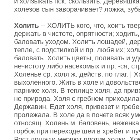
и холзыкать пск. скользить. Деревяшка 
холезов сын заворачивает? ложка, зубы
Холить
-- ХОЛИТЬ кого, что, хоить тве
держать в чистоте, опрятности; ходить,
баловать уходом. Холить лошадей, дер
тепле, с подстилкой и пр. любя их; холи
баловать. Холить цветы, поливать и уд
нечистоту либо насекомых и пр. -ся, ст
Холенье ср. холя ж. действ. по глаг. | 
выхоленного. Жить в холе и довольстве
парнике холя. В теплице холя, да приво
не природа. Холя с гребнем приходила 
Державин. Едет холя, привезет и гребе
пролежала. В холе да в почете всяк ум
относящ. Холень м. баловень, неженка.
горбок при переходе шеи в хребет и пу
Рост лошади меряют против холки. Хом