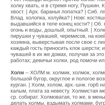
холку хвать, и в стремя ногу, Пушкин. 
хвост. | Арх. баранья лопатка? | Сиб. 
Влад. холопка, холуйка? | Новг. костя
выдавшийся в теле конец кости? | Об.
огонь и воды, дошлый, опытный. | Холк
пирушки у чувашей, черемисов, на коей 
хозяина, выверстывая после свое с ли
каждый гость приносить клок шерсти; 
чувашей в их же домах, получая за эт
работах; девичьи холки, род помочи и
Холм
-- ХОЛМ м. холмик, холмок, холм
большой бугор, округлое и пологое во
курган. | Холм, холом, арх.-шнк. горб на
калым, плата за невесту. Холмистая ме
ср. собират. Холмоватая, то же, в ме
делать холмы, вздымать холмами, буг