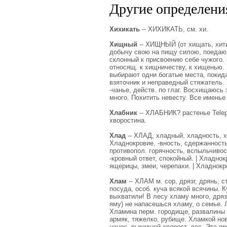
Другие определения
Хихикать
-- ХИХИКАТЬ, см. хи.
Хищный
-- ХИЩНЫЙ (от хищать, хитит
добычу свою на пищу силою, поедающ
склонный к присвоению себе чужого. 
относящ. к хищничеству, к хищенью. 
выбирают одни богатые места, покида
взяточник и неправедный стяжатель.
-чанье, действ. по глаг. Восхищаюсь 
много. Похитить невесту. Все именье
Хлабник
-- ХЛАБНИК? растенье Teleph
хворостина.
Хлад
-- ХЛАД, хладный, хладность, х
Хладнокровие, -вность, сдержанность
противопол. горячность, вспыльчивос
-кровный ответ, спокойный. | Хладн
ящерицы, змеи, черепахи. | Хладнокр
Хлам
-- ХЛАМ м. сор, дрязг, дрянь; 
посуда, особ. куча всякой всячины. 
выхватили! В лесу хламу много, дряз
яму) не напасешься хламу, о семье. 
Хламина перм. городище, развалины з
армяк, тяжелко, рубище. Хламкой новг
нанос, выкидной хворост, лес. Эта п