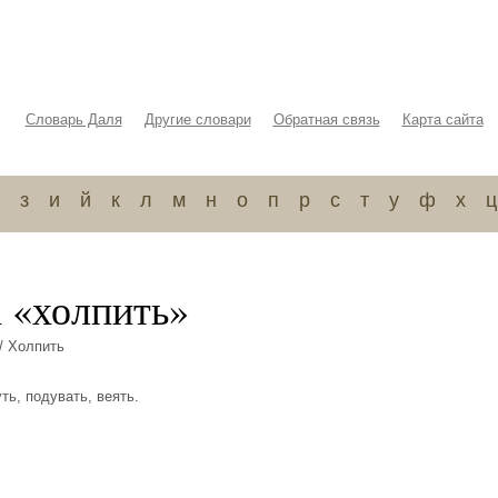
Словарь Даля
Другие словари
Обратная связь
Карта сайта
з
и
й
к
л
м
н
о
п
р
с
т
у
ф
х
ц
а «холпить»
/ Холпить
уть, подувать, веять.