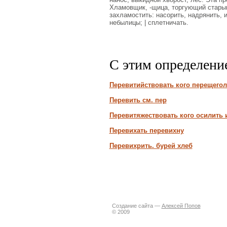
Хламовщик, -щица, торгующий старым
захламостить: насорить, надрянить, 
небылицы; | сплетничать.
С этим определени
Перевитийствовать кого перещего
Перевить см. пер
Перевитяжествовать кого осилить 
Перевихать перевихну
Перевихрить. бурей хлеб
Создание сайта —
Алексей Попов
© 2009