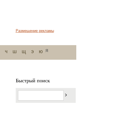
Размещение рекламы
я
ч
ш
щ
э
ю
Быстрый поиск