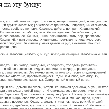
 на эту букву:
ь, употреб. только с прил.), о звере, птице: плотоядный, похищающий
ий других животных; | о человеке: грабитель, неправедный стяжатель,
-ность, свойство по прил. Хищенье, действ. по прил. Хищнический,
Хищническая разработка, горн. беспорядочная, беззаботная, где
я все остальное. Хищкик, -ница, похищатель, тать, вор, грабитель;
 Хищничий, к ним относящ. Хищничать, промышлять хищничеством.
этой природой! Он ихитил у меня деньги из рук, выхватил. Нахитил
 расхищено.
inua. Хлабоня (хлябать?) ж. кур. праздная женщина. Хлабазина ж. зап.
ладеть и пр. холод, холодный, холодность, холодеть (остывать).
, покойное состоянье, обдуманное или по природе, равнодушие,
ть, запальчивость. Это можно вынести только с твоим хладнокровием!
окровные животные, пресмыкающиеся, гады, земноводные: лягушки,
овие, свойство сих животных. Хладоносный скверный ветер.
старый лом, домашний скарб, буторишка, плохая одежонка, обувь, ветхая
Куда этот хлам с собой тащить! И хламишка весь погорел, ничего не
гу, бурелому. Дом сломали, а хламу не убрали. На яму (или на помойну
Любит и нищий свое хламовище ср. Хламки м. мн. каз. щепа, щепки.
дания, поселенья. Хламуга, хламун(т)ина пск. твер. ветхий, плохой
. ветхий, дряблый; хрупкий, крохкий, ломкий. Хламник сиб. береговой
ротока хламниста и заломиста, камч. завалена наносом, каршами.