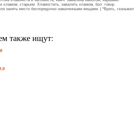
 хламом, старьем. Хламостить, завалить хламом, бол. говор.
или занять место беспорядочно наваленными вещами. | *Врать, сказыват
ем также ищут:
ля
и о