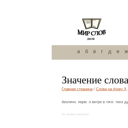
а
б
в
г
д
е
ж
Значение слов
Главная страница
/
Слова на букву Х
безличн. перм. о ветре в тяге: тихо д
На правах рекламы: