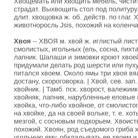
Хвощевать или хвощить мебель, чистит
страдат. Выхвощить стол под политур
длит. хвощовка ж. об. действ. по глаг.
животноросль Jsis, похожий на коленч
Хвоя
-- ХВОЯ м. хвой ж. иглистый лист
смолистых, игольных (ель, сосна, пихта
лапник. Шалаши и зимовки кроют хвоей
придумали делать род шерсти или пуху
питался хвоем. Около ямы три хвоя вял
достану, скороговорка. | Хвой, сев. за
хвойник. | Тамб. пск. хворост, валежиик
хвойняк, лапник, нарубленные еловые ве
хвойка, что-либо хвойное, от смолистог
на хвойке, да на своей вольке, т. е. хот
мезгой, с сосновым подкорьем. Хвоист
похожий. Хвоян, род съедомого гриба 
угольную яму, обкладывать ее хвоем и 