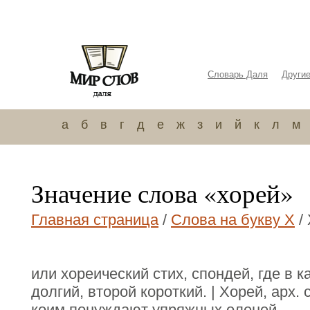
Словарь Даля
Други
а
б
в
г
д
е
ж
з
и
й
к
л
м
Значение слова «хорей»
Главная страница
/
Слова на букву Х
/
или хореический стих, спондей, где в 
долгий, второй короткий. | Хорей, арх.
коим понуждают упряжных оленей.