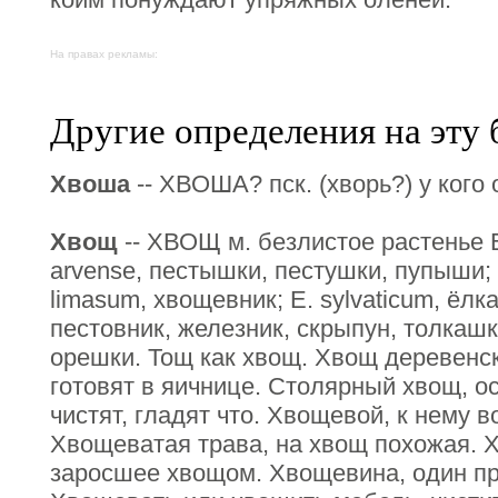
На правах рекламы:
Другие определения на эту 
Хвоша
-- ХВОША? пск. (хворь?) у кого
Хвощ
-- ХВОЩ м. безлистое растенье E
arvense, пестышки, пестушки, пупыши; 
limasum, хвощевник; E. sylvaticum, ёлка,
пестовник, железник, скрыпун, толкаш
орешки. Тощ как хвощ. Хвощ деревенс
готовят в яичнице. Столярный хвощ, о
чистят, гладят что. Хвощевой, к нему 
Хвощеватая трава, на хвощ похожая. Х
заросшее хвощом. Хвощевина, один пр