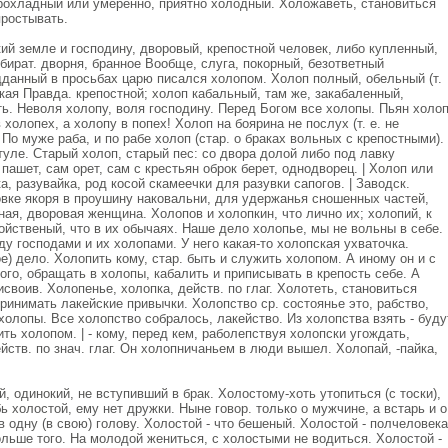
прохладный или умеренно, приятно холодный. Холожаветь, становиться
ростывать.
ий земле и господину, дворовый, крепостной человек, либо купленный,
обират. дворня, бранное Вообще, слуга, покорный, безответный
дданный в просьбах царю писался холопом. Холоп полный, обельный (т.
ская Правда. крепостной; холоп кабальный, там же, закабаленный,
ь. Неволя холопу, воля господину. Перед Богом все холопы. Пьян холоп
 холопех, а холопу в попех! Холоп на боярина не послух (т. е. не
По муже раба, и по рабе холоп (стар. о браках вольных с крепостными).
туле. Старый холоп, старый пес: со двора долой либо под лавку
 пашет, сам орет, сам с крестьян оброк берет, однодворец. | Холоп или
ка, разувайка, род косой скамеечки для разувки сапогов. | Заводск.
вке якоря в проушину наковальни, для удержанья сношенных частей,
ная, дворовая женщина. Холопов и холопкин, что лично их; холопий, к
йственый, что в их обычаях. Наше дело холопье, мы не вольны в себе.
ду господами и их холопами. У него какая-то холопская ухваточка.
е) дело. Холопить кому, стар. быть и служить холопом. А иному он и с
кого, обращать в холопы, кабалить и приписывать в крепость себе. А
своив. Холопенье, холопка, действ. по глаг. Холотеть, становиться
принимать лакейские привычки. Холопство ср. состоянье это, рабство,
 холопы. Все холопство собралось, лакейство. Из холопства взять - буду
ть холопом. | - кому, перед кем, раболепствуя холопски угождать,
йств. по знач. глаг. Он холопничаньем в люди вышел. Холопай, -пайка,
 одинокий, не вступивший в брак. Холостому-хоть утопиться (с тоски),
ь холостой, ему нет дружки. Ныне говор. только о мужчине, а встарь и о
 одну (в свою) голову. Холостой - что бешеный. Холостой - полчеловека
льше того. На молодой жениться, с холостыми не водиться. Холостой -