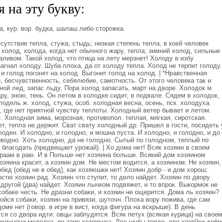
 на эту букву:
 кур. вор. будка, шалаш либо сторожка.
утствие тепла, стужа, стыдь; низкая степень тепла, в коей человек
 холод, холода, когда нет обычного жару, тепла; зимний холод, сильные
ливом. Такой холод, что птица на лету мерзнет! Холоду в избу
агнал холоду. Шуба плоха, да от холоду тепла. Холод не терпит голоду.
 голод погонят на холод. Выгонит голод на холод. | *Нравственная
, бесчувственность, себялюбие, самотность. От этого человека так и
ной лед, запас льду. Пора холод запасать, март на дворе. Холодок м.
ру, зною, тень. Он летом в холодке сидит, в подвале. Сядем в холодок,
лодель ж. холод, стужа, особ. холодная весна, осень, пск. холодуха.
 где нет приятной чувству теплоты. Холодный ветер бывает и летом.
. Холодная зима, морозная, противопол. теплая, мягкая, сиротская.
, тепла не держит. Сват свату холодный др. Пришел в гости, посидеть 
лоден. И холодно, и голодно, и мошна пуста. И холодно, и голодно, и до
оводно. Хоть холодно, да не голодно. Сытый по голодном, теплый по
 благодать (предвещает урожай). | Хо дома нет! Всяк хозяин в своем
враам в раю. И в Польше нет хозяина больше. Всякий дом хозяином
озяина красит, а хозяин дом. Не местом водится, а хозяином. Не хозяин,
обед (обед не в обед), как хозяюшки нет! Хозяин добр - и дом хорош;
остю хозяин рад. Хозяин что ступит, то дело найдет. Хозяин по двору
 другой (два) найдет. Хозяин лычком подвяжет, и то впрок. Выкормок не
собаке честь. Не дразни собаки, и хозяин не ощерится. Дома ль хозяин?
ойся собаки, хозяин на привязи, шуточн. Плоха вору пожива, где сам
доме нет (говор. в игре в вист, когда фигура на вскрыше). В день
ся со двора идти: овцы заблудятся. Всяк петух (всякая курица) на свое
полуночи молодка, по заре хозяюшка. Две шубы тепло, две хозяйки добр