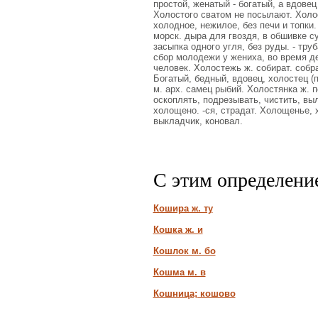
простой, женатый - богатый, а вдове
Холостого сватом не посылают. Холос
холодное, нежилое, без печи и топки.
морск. дыра для гвоздя, в обшивке су
засыпка одного угля, без руды. - тру
сбор молодежи у жениха, во время де
человек. Холостежь ж. собират. собр
Богатый, бедный, вдовец, холостец (п
м. арх. самец рыбий. Холостянка ж. п
оскоплять, подрезывать, чистить, выл
холощено. -ся, страдат. Холощенье, х
выкладчик, коновал.
С этим определени
Кошира ж. ту
Кошка ж. и
Кошлок м. бо
Кошма м. в
Кошница; кошово