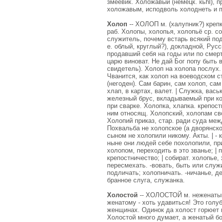
змеевик. Холожавый (немецк. кьhl), 
холожавым, исподволь холоднеть и п
Холоп
-- ХОЛОП м. (халупник?) крепк
раб. Холопы, холопья, холопьё ср. с
служитель, почему встарь всякий по
е. облый, круглый?), докладной, Рус
продавший себя на годы или по смерт
царю виноват. Не дай Бог попу быть в
свидетель). Холоп на холопа послух. 
Чванится, как холоп на воеводском с
(негоден). Сам барин, сам холоп, сам
хлап, в картах, валет. | Служка, вась
железный брус, вкладываемый при ко
при сварке. Холопка, хлапка. крепост
ним относящ. Холопский, холопам сво
Холопий приказ, стар. ради суда меж
Похвальба не холопское (а дворянско
сыном не холопили никому. Акты. | - 
ныне они людей себе похолопили, при
холопом, переходить в это званье; | 
крепостничество; | собират. холопье,
пересмехать. -вовать, быть или служи
подличать; холопничать. -ничанье, де
бранное слуга, служанка.
Холостой
-- ХОЛОСТОЙ м. неженатый,
женатому - хоть удавиться! Это голуб
женщинах. Одинок да холост горюет в
Холостой много думает, а женатый бо