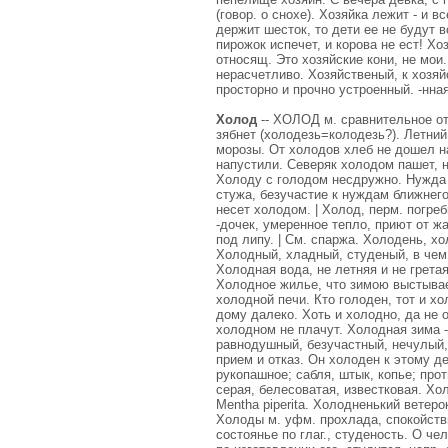
(говор. о снохе). Хозяйка лежит - и в
держит шесток, то дети ее не будут 
пирожок испечет, и корова не ест! Хоз
относящ. Это хозяйские кони, не мои
нерасчетливо. Хозяйственый, к хозяй
просторно и прочно устроенный. -нна
Холод
-- ХОЛОД м. сравнительное отс
зябнет (холодезь=колодезь?). Летний
морозы. От холодов хлеб не дошел на
напустили. Северяк холодом пашет, н
Холоду с голодом несдружно. Нужда и
стужа, безучастие к нуждам ближнего
несет холодом. | Холод, перм. погреб
-дочек, умеренное тепло, приют от жа
под липу. | См. спаржа. Холодень, хо
Холодный, хладный, студеный, в чем,
Холодная вода, не летняя и не гретая
Холодное жилье, что зимою выстывает
холодной печи. Кто голоден, тот и хо
дому далеко. Хоть и холодно, да не 
холодном не плачут. Холодная зима -
равнодушный, безучастный, нечулый,
прием и отказ. Он холоден к этому д
рукопашное; сабля, штык, копье; про
серая, белесоватая, известковая. Хо
Mentha piperita. Холодненький ветер
Холоды м. уфм. прохлада, спокойстви
состоянье по глаг., студеность. О че