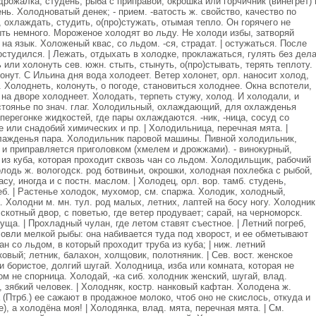
 дрожалка, студень, рыба с приправой, окрошка или горчичник (винегрет) 
ень. Холодноватый денек; - прием. -ватость ж. свойство, качество по
, охлаждать, студить, о(про)стужать, отымая тепло. Он горячего не
ть немного. Мороженое холодят во льду. Не холоди избы, затворяй
 на язык. Холоженый квас, со льдом. -ся, страдат. | остужаться. После
студился. | Лежать, отдыхать в холодке, проклажаться, гулять без дела
 или холонуть сев. южн. стыть, стынуть, о(про)стывать, терять теплоту.
онут. С Ильина дня вода холодеет. Ветер холонет, орл. наносит холод,
. Холоднеть, колонуть, о погоде, становиться холоднее. Окна вспотели,
 на дворе холоднеет. Холодать, терпеть стужу, холод. И холодали, и
стоянье по знач. глаг. Холодильный, охлаждающий, для охлажденья
перегонке жидкостей, где пары охлаждаются. -ник, -ница, сосуд со
 или снадобий химических и пр. | Холодильница, перечная мята. |
лажденья пара. Холодильник паровой машины. Пивной холодильник,
 и приправляется приголовком (хмелем и дрожжами). - винокурный,
из куба, которая проходит сквозь чан со льдом. Холодильщик, рабочий
лодь ж. вологодск. род ботвиньи, окрошки, холодная похлебка с рыбой,
су, иногда и с постн. маслом. | Холодец, орл. вор. тамб. студень,
еб. | Растенье холодок, мухомор, см. спаржа. Холодик, холодный,
 Холодни м. мн. тул. род малых, летних, лаптей на босу ногу. Холодник
скотный двор, с поветью, где ветер продувает; сарай, на черноморск.
куща. | Прохладный чулан, где летом ставят съестное. | Летний погреб,
ловли мелкой рыбы: она набивается туда под хворост, и ее обметывают
ан со льдом, в который проходит труба из куба; | ниж. летний
овый; летник, балахон, холщовик, полотняник. | Сев. вост. женское
и бористое, долгий шугай. Холодница, изба или комната, которая не
м не спорница. Холодай, -ка сиб. холодник женский, шугай, влад.
, зябкий человек. | Холодняк, костр. нанковый кафтан. Холодена ж.
 (Птрб.) ее сажают в продажное молоко, чтоб оно не скислось, откуда и
е), а холодёна моя! | Холодянка, влад. мята, перечная мята. | См.