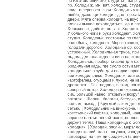
по изготовлении его, студится, напр.
пр. Холоди ж. мн. вят. холодец, студ
прил. в переносн. знач. Холодить что
любит, даже щи холодит, дает просты
двери. Мята сперва холодит, на вкус,
пляски вышел похолодиться, да и про
Холоженье, действ. по глаг. Холодеть
У больного ноги и руки холодеют, хол
студит. Холоденье, состоянье по глаг
надо быть, холоднеет. Мороз трещит,
голодали дорогою. Холоданье ср. со
устроенный. Холодильная труба, при 
льдом, для охлажденья вина на столе
Холодильник, прибор, снаряд для ох
бродильная кадь, где сусло остывает
холодильная труба для осадки паров 
при холодильнике. Холодец м. или хо
картофелем, огурцами и луком, на ква
дрожалка. | Пск. подвал, выход, погр
северный ветер. Холодцовая окрошка.
сиб. большой навес, открытый вокруг 
ватагах. | Шалаш, балаган, беседка, 
подвал, выход. | Круглый закол для 
сетью. | Холодильник на викокурне, ч
крестьянский кафтан, холщовый, нанк
верхнее платье легкой ткани, полное 
держит тепла. Наша холодница с Бого
холодняк. | Холодай, зяблик, мерзляк
холодянка сиб. олон. лягушка; иногда
поговорка: на чем ни сойдемся (в цен