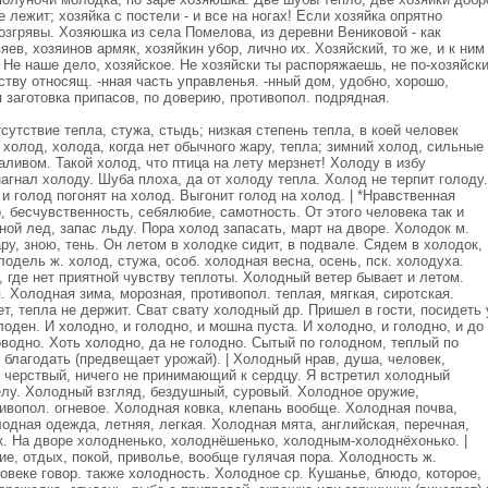
се лежит; хозяйка с постели - и все на ногах! Если хозяйка опрятно
возгрявы. Хозяюшка из села Помелова, из деревни Вениковой - как
яев, хозяинов армяк, хозяйкин убор, лично их. Хозяйский, то же, и к ним
. Не наше дело, хозяйское. Не хозяйски ты распоряжаешь, не по-хозяйски
ству относящ. -нная часть управленья. -нный дом, удобно, хорошо,
я заготовка припасов, по доверию, противопол. подрядная.
утствие тепла, стужа, стыдь; низкая степень тепла, в коей человек
 холод, холода, когда нет обычного жару, тепла; зимний холод, сильные
ливом. Такой холод, что птица на лету мерзнет! Холоду в избу
агнал холоду. Шуба плоха, да от холоду тепла. Холод не терпит голоду.
 голод погонят на холод. Выгонит голод на холод. | *Нравственная
, бесчувственность, себялюбие, самотность. От этого человека так и
ной лед, запас льду. Пора холод запасать, март на дворе. Холодок м.
ру, зною, тень. Он летом в холодке сидит, в подвале. Сядем в холодок,
лодель ж. холод, стужа, особ. холодная весна, осень, пск. холодуха.
 где нет приятной чувству теплоты. Холодный ветер бывает и летом.
. Холодная зима, морозная, противопол. теплая, мягкая, сиротская.
, тепла не держит. Сват свату холодный др. Пришел в гости, посидеть 
лоден. И холодно, и голодно, и мошна пуста. И холодно, и голодно, и до
оводно. Хоть холодно, да не голодно. Сытый по голодном, теплый по
 благодать (предвещает урожай). | Холодный нрав, душа, человек,
 черствый, ничего не принимающий к сердцу. Я встретил холодный
елу. Холодный взгляд, бездушный, суровый. Холодное оружие,
тивопол. огневое. Холодная ковка, клепань вообще. Холодная почва,
лодная одежда, летняя, легкая. Холодная мята, английская, перечная,
ок. На дворе холодненько, холоднёшенько, холодным-холоднёхонько. |
е, отдых, покой, приволье, вообще гулячая пора. Холодность ж.
ловеке говор. также холодность. Холодное ср. Кушанье, блюдо, которое,