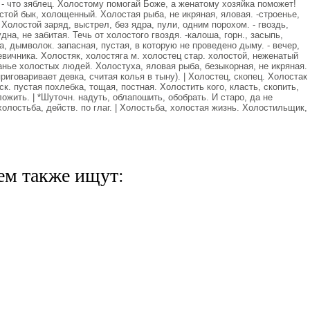
ц - что зяблец. Холостому помогай Боже, а женатому хозяйка поможет!
той бык, холощенный. Холостая рыба, не икряная, яловая. -строенье,
 Холостой заряд, выстрел, без ядра, пули, одним порохом. - гвоздь,
дна, не забитая. Течь от холостого гвоздя. -калоша, горн., засыпь,
ба, дымволок. запасная, пустая, в которую не проведено дыму. - вечер,
вичника. Холостяк, холостяга м. холостец стар. холостой, неженатый
анье холостых людей. Холостуха, яловая рыба, безыкорная, не икряная.
риговаривает девка, считая колья в тыну). | Холостец, скопец. Холостак
ск. пустая похлебка, тощая, постная. Холостить кого, класть, скопить,
ожить. | *Шуточн. надуть, облапошить, обобрать. И старо, да не
олостьба, действ. по глаг. | Холостьба, холостая жизнь. Холостильщик,
ем также ищут: