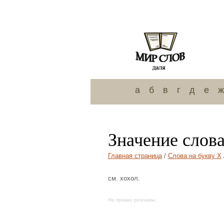
а
б
в
г
д
е
ж
Значение слова
Главная страница
/
Слова на букву Х
см. хохол.
На правах рекламы: