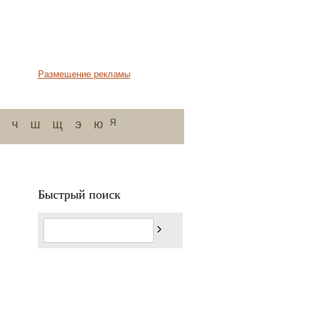
Размещение рекламы
я
ч
ш
щ
э
ю
Быстрый поиск