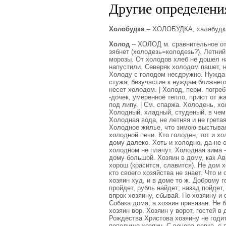
Другие определения
Холобудка
-- ХОЛОБУДКА, халабудка,
Холод
-- ХОЛОД м. сравнительное отс
зябнет (холодезь=колодезь?). Летний
морозы. От холодов хлеб не дошел на
напустили. Северяк холодом пашет, н
Холоду с голодом несдружно. Нужда и
стужа, безучастие к нуждам ближнего
несет холодом. | Холод, перм. погреб
-дочек, умеренное тепло, приют от жа
под липу. | См. спаржа. Холодень, хо
Холодный, хладный, студеный, в чем,
Холодная вода, не летняя и не гретая
Холодное жилье, что зимою выстывает
холодной печи. Кто голоден, тот и хо
дому далеко. Хоть и холодно, да не 
холодном не плачут. Холодная зима -
дому большой. Хозяин в дому, как А
хорош (красится, славится). Не дом х
кто своего хозяйства не знает. Что и 
хозяин худ, и в доме то ж. Доброму г
пройдет, рубль найдет; назад пойдет,
впрок хозяину, сбывай. По хозяину и 
Собака дома, а хозяин привязан. Не б
хозяин вор. Хозяин у ворот, гостей в 
Рождества Христова хозяину не годит
пепелище хозяин. С вечера девка, с 