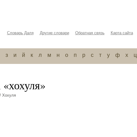
Словарь Даля
Другие словари
Обратная связь
Карта сайта
з
и
й
к
л
м
н
о
п
р
с
т
у
ф
х
ц
 «хохуля»
/ Хохуля