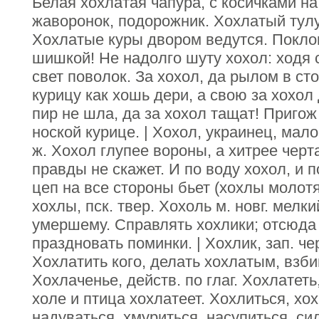
Белая хохлатая чапура, с косичками н
жаворонок, подорожник. Хохлатый тул
Хохлатые куры двором ведутся. Поклон
шишкой! Не надолго шуту хохол: ходя с
свет поволок. За хохол, да рылом в сто
курицу как хошь дери, а свою за хохол
пир не шла, да за хохол тащат! Пригож
ноской курице. | Хохол, украинец, мал
ж. Хохол глупее вороны, а хитрее черта
правды не скажет. И по воду хохол, и 
цеп на все стороны бьет (хохлы молотят
хохлы, пск. твер. Хохоль м. новг. мелк
умершему. Справлять хохлики; отсюда 
праздновать поминки. | Хохлик, зап. че
Хохлатить кого, делать хохлатым, взбив
Хохлаченье, действ. по глаг. Хохлатет
холе и птица хохлатеет. Хохлиться, хо
надуваться, хмуриться, насупиться, си