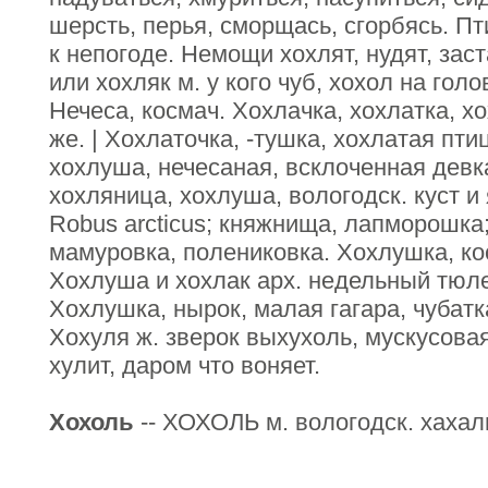
шерсть, перья, сморщась, сгорбясь. П
к непогоде. Немощи хохлят, нудят, зас
или хохляк м. у кого чуб, хохол на голо
Нечеса, космач. Хохлачка, хохлатка, хо
же. | Хохлаточка, -тушка, хохлатая птиц
хохлуша, нечесаная, всклоченная девк
хохляница, хохлуша, вологодск. куст и
Robus arcticus; княжнища, лапморошка;
мамуровка, полениковка. Хохлушка, ко
Хохлуша и хохлак арх. недельный тюле
Хохлушка, нырок, малая гагара, чубатка
Хохуля ж. зверок выхухоль, мускусова
хулит, даром что воняет.
Хохоль
-- ХОХОЛЬ м. вологодск. хахал