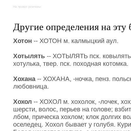
На правах рекламы:
Другие определения на эту 
Хотон
-- ХОТОН м. калмыцкий аул.
Хотылять
-- ХОТЫЛЯТЬ пск. ковылять,
хотулька, твер. пск. походная котомка.
Хохана
-- ХОХАНА, -ночка, пенз. польс
любовница.
Хохол
-- ХОХОЛ м. хохолок, -лочек, хох
шерсти, волос, перьев на голове; взб
лбом, прическа хохлом; клок долгих во
оселедец. Хохол бывает у голубя. Кури