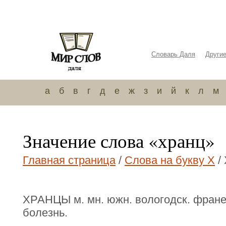
Словарь Даля
Други
а
б
в
г
д
е
ж
з
и
й
к
л
м
Значение слова «хранц»
Главная страница
/
Слова на букву Х
/
ХРАНЦЫ м. мн. южн. вологодск. фране
болезнь.