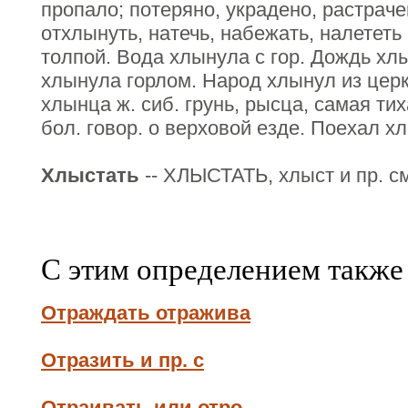
пропало; потеряно, украдено, растраче
отхлынуть, натечь, набежать, налететь
толпой. Вода хлынула с гор. Дождь хлы
хлынула горлом. Народ хлынул из цер
хлынца ж. сиб. грунь, рысца, самая тих
бол. говор. о верховой езде. Поехал х
Хлыстать
-- ХЛЫСТАТЬ, хлыст и пр. см
С этим определением также
Отраждать отражива
Отразить и пр. с
Отраивать или отро