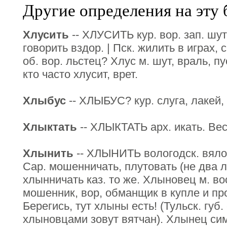
Другие определения на эту 
Хлусить
-- ХЛУСИТЬ кур. вор. зап. шут
говорить вздор. | Пск. жилить в играх,
об. вор. льстец? Хлус м. шут, враль, п
кто часто хлусит, врет.
Хлыбус
-- ХЛЫБУС? кур. слуга, лакей,
Хлыктать
-- ХЛЫКТАТЬ арх. икать. Вес
Хлынить
-- ХЛЫНИТЬ вологодск. вяло,
Сар. мошенничать, плутовать (не два л
хлынничать каз. то же. Хлыновец м. вос
мошенник, вор, обманщик в купле и пр
Берегись, тут хлыны есть! (Тульск. губ
хлыновцами зовут вятчан). Хлынец сим