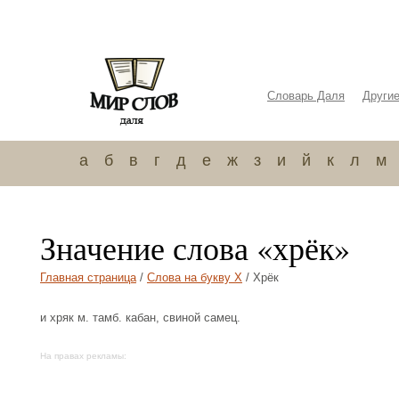
Словарь Даля
Други
а
б
в
г
д
е
ж
з
и
й
к
л
м
Значение слова «хрёк»
Главная страница
/
Слова на букву Х
/ Хрёк
и хряк м. тамб. кабан, свиной самец.
На правах рекламы: