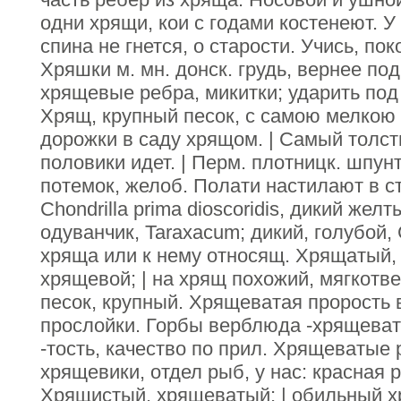
одни хрящи, кои с годами костенеют. У
спина не гнется, о старости. Учись, по
Хряшки м. мн. донск. грудь, вернее по
хрящевые ребра, микитки; ударить под 
Хрящ, крупный песок, с самою мелкою 
дорожки в саду хрящом. | Самый толст
половики идет. | Перм. плотницк. шпун
потемок, желоб. Полати настилают в ст
Chondrilla prima dioscoridis, дикий жел
одуванчик, Taraxacum; дикий, голубой, 
хряща или к нему относящ. Хрящатый,
хрящевой; | на хрящ похожий, мягкотв
песок, крупный. Хрящеватая прорость 
прослойки. Горбы верблюда -хрящеват
-тость, качество по прил. Хрящеватые
хрящевики, отдел рыб, у нас: красная 
Хрящистый, хрящеватый; | обильный 