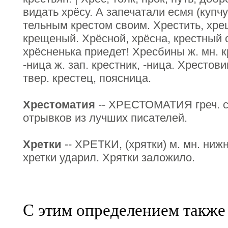
видать хрёсу. А запечатали есмя (купчу
тельным крестом своим. Хрестить, хрещ
крещеный. Хрёсной, хрёсна, крестный 
хрёсненька приедет! Хресбины ж. мн. 
-ница ж. зап. крестник, -ница. Хрестови
твер. крестец, поясница.
Хрестоматия
-- ХРЕСТОМАТИЯ греч. с
отрывков из лучших писателей.
Хретки
-- ХРЕТКИ, (хрятки) м. мн. ниж
хретки ударил. Хрятки заложило.
С этим определением также