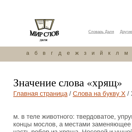
Словарь Даля
Други
а
б
в
г
д
е
ж
з
и
й
к
л
м
Значение слова «хрящ»
Главная страница
/
Слова на букву Х
/
м. в теле животного: твердоватое, упр
концы мослов, а местами заменяющее 
часть ребер из хряща. Носовой и ушно