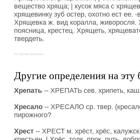
вещество хряща; | кусок мяса с хряще
хрящевинку зуб остер, охотно ест ее. -
Хрящевка ж. вид коралла, живоросля. 
поясница, крестец. Хрящеть, хрящеват
твердеть.
На правах рекламы:
Другие определения на эту 
Хрепать
-- ХРЕПАТЬ сев. хрипеть, каш
Хресало
-- ХРЕСАЛО ср. твер. (кресал
пирожного?
Хрест
-- ХРЕСТ м. хрёст, хрёс, калужск.
крестьян. | Хрёс, толк, прок, путь, добр