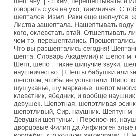
шептану; | - с кем, перешептываться 
говорить с уха на ухо, таимничая. С то
шептался, Измл. Раки еще шепчутся, ж
Листва зашептала. Нашептывать воду 
кого, оклеветать втай. Отшептывать л
чем-то, перешептались. Прошептались 
Что вы расшептались сегодня! Шептанье
шепта, Словарь Академии) и шепот м. об
Шепт, шепот, тихие шипучие звуки, шел
наушничество. | Шепты бабушки или зн
шепотом, чтобы не услышали. Шепотко
шушуканье, шу марканье, шепот многих
клеветник, ябедник, и вообще наушник
девушек. Шепотная, шепотливая осинк
шепотливый, Сир. наушник. Шептун м. -т
Девушки шептуньи. | Переносчик, науш
дворцовые Филип да Анфиноген злые ш
ворожбит, кто колдует заговорами. | Ше