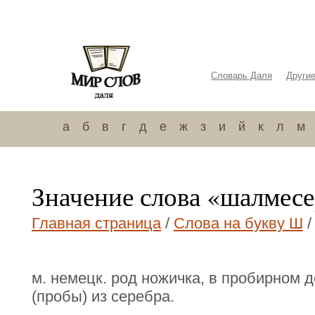
Словарь Даля
Други
а
б
в
г
д
е
ж
з
и
й
к
л
м
Значение слова «шалмес
Главная страница
/
Слова на букву Ш
/
м. немецк. род ножичка, в пробирном 
(пробы) из серебра.