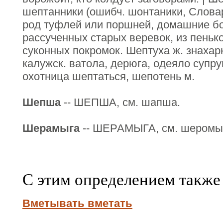
шептанники (ошибч. шонтаники, Слова
род туфлей или поршней, домашние бос
рассученных старых веревок, из пенько
суконных покромок. Шептуха ж. знахарка
калужск. ватола, дерюга, одеяло супру
охотница шептаться, шепотень м.
Шепша
-- ШЕПША, см. шапша.
Шерамыга
-- ШЕРАМЫГА, см. шеромы
С этим определением также
Вметывать вметать