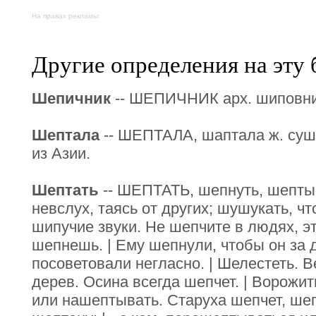
На правах рекламы:
Другие определения на эту 
Шепичник
-- ШЕПИЧНИК арх. шиповни
Шептала
-- ШЕПТАЛА, шаптала ж. суш
из Азии.
Шептать
-- ШЕПТАТЬ, шепнуть, шептыв
невслух, таясь от других; шушукать, 
шипучие звуки. Не шепчите в людях, э
шепнешь. | Ему шепнули, чтобы он за 
посоветовали негласно. | Шелестеть. В
дерев. Осина всегда шепчет. | Ворожит
или нашептывать. Старуха шепчет, шепт