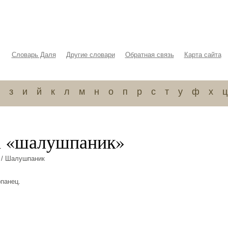
Словарь Даля
Другие словари
Обратная связь
Карта сайта
з
и
й
к
л
м
н
о
п
р
с
т
у
ф
х
ц
а «шалушпаник»
/ Шалушпаник
рпанец.