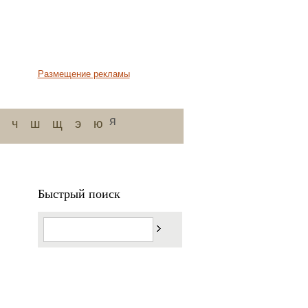
Размещение рекламы
я
ч
ш
щ
э
ю
Быстрый поиск