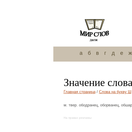
а
б
в
г
д
е
ж
Значение слов
Главная страница
/
Слова на букву Ш
м. твер. ободранец, оборванец, обша
На правах рекламы: