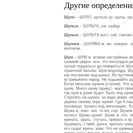
Другие определения
Шуло
-- ШУЛО, шульно ср. шулы, шуля
Шульга
-- ШУЛЬГА, см. шуйца.
Шульта
-- ШУЛЬТА вост. сиб. гнилая 
Шуляки
-- ШУЛЯКИ м. мн. новорос. к
молоком.
Шум
-- ШУМ м. всякие нестройные зву
громкий шорох, все, что нескладно р
лучше подраться да помириться! Шум
пушечной пальбы. Шум водопада. Шум 
как внутренее ощущенье. Из пустяков
встревожило народ. Не подымайте шу
Богат мельник шумом (стуком). Что з
шуму. Много шуму (крику) - мало прок
так шум в доме будет. Быть под шум
Стрелять на шумок, не видя зверя, н
дерево своему бору шумит. Где б наш
буковище, бучало под мельницею. Угл
Шума ж. южн. зап. то же, сор. Шумов
колесо. Шумы шумят. Шумь ж. пск. т
кричать, орать; стучать, брякать и пр
бушевать. | тамб. донск. кричать кому
его сюда! кричи, зови. Что не шумиш
живет, идет, бредет, ладно, годится.