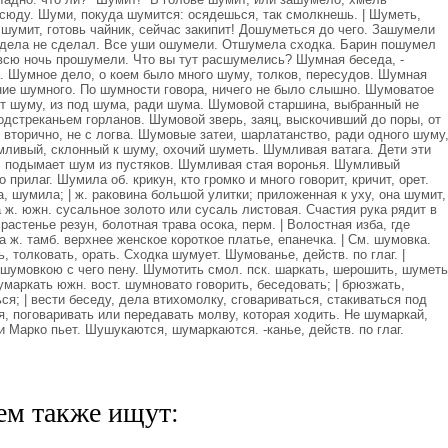
всюду. Шуми, покуда шумится: осядешься, так смолкнешь. | Шуметь,
 шумит, готовь чайник, сейчас закипит! Дошуметься до чего. Зашумели
 дела не сделал. Все уши ошумели. Отшумела сходка. Барин пошумел
 всю ночь прошумели. Что вы тут расшумелись? Шумная беседа, -
ца. Шумное дело, о коем было много шуму, толков, пересудов. Шумная
яние шумного. По шумности говора, ничего не было слышно. Шумоватое
т шуму, из под шума, ради шума. Шумовой старшина, выбранный не
одстреканьем горланов. Шумовой зверь, заяц, выскочивший до поры, от
вторично, не с логва. Шумовые затеи, шарлатанство, ради одного шуму
мливый, склонный к шуму, охочий шуметь. Шумливая ватага. Дети эти
, подымает шум из пустяков. Шумливая стая воронья. Шумливый
о прилаг. Шумила об. крикун, кто громко и много говорит, кричит, орет.
, шумила; | ж. раковина большой улитки; приложенная к уху, она шумит,
а ж. южн. сусальное золото или сусаль листовая. Счастия рука рядит в
астенье резун, болотная трава осока, перм. | Волостная изба, где
 ж. тамб. верхнее женское короткое платье, епанечка. | См. шумовка.
 толковать, орать. Сходка шумует. Шумованье, действ. по глаг. |
 шумовкою с чего пену. Шумотить смол. пск. шаркать, шерошить, шуметь
умаркать южн. вост. шумновато говорить, беседовать; | брюзжать,
ься; | вести беседу, дела втихомолку, сговариваться, стакиваться под
бя, поговаривать или передавать молву, которая ходить. Не шумаркай,
и Марко пьет. Шушукаются, шумаркаются. -канье, действ. по глаг.
ем также ищут: