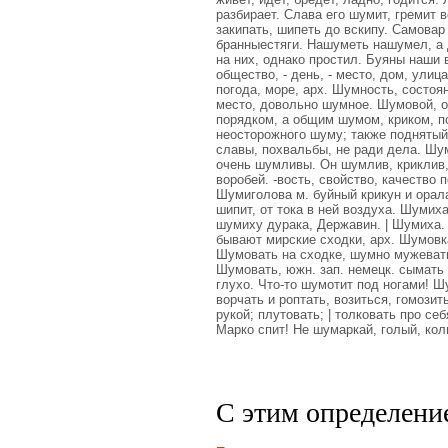
разбирает. Слава его шумит, гремит 
закипать, шипеть до вскипу. Самовар
бранныестяги. Нашуметь нашумел, а
на них, однако простил. Буяны наши
общество, - день, - место, дом, ули
погода, море, арх. Шумность, состо
место, довольно шумное. Шумовой, о
порядком, а общим шумом, криком, п
неосторожного шуму; также поднятый 
славы, похвальбы, не ради дела. Шу
очень шумливы. Он шумлив, криклив
воробей. -вость, свойство, качество п
Шумиголова м. буйный крикун и орала
шипит, от тока в ней воздуха. Шумих
шумиху дурака, Державин. | Шумиха. р
бывают мирские сходки, арх. Шумовка
Шумовать на сходке, шумно мужевать,
Шумовать, южн. зап. немецк. сымать
глухо. Что-то шумотит под ногами! Ш
ворчать и роптать, возиться, гомозит
рукой; плутовать; | толковать про се
Марко спит! Не шумаркай, голый, кол
С этим определени