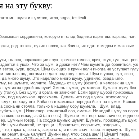
 на эту букву:
та мн. шуля и шулятко, ятра, ядра, testiculi.
березовая сердцевина, которую в голод бедняки варят вм. карыма, чая.
оржи, род тонких, сухих пыжек, как блины; их едят с медом и маковым
ки, голоса, поражающие слух; громкие голоса, крик; стук, гул, зык, рев,
аздается в ушах. Что за шум, а драки нет? Чем шуметь да браниться, уж
 ветра, бури, дождя. Шум бьющих в кручи волн иногда не уступает гулу
листьев под ногами не дает подходу к дичи. Шум в ушах, гул, звон,
 да много шуму. Это наделало много шуму, удивило, озадачило,
му, не шумите, молчите. Медведь от шуму (бежит), а человек на шум.
а шум из-за одной оплеухи! Хмель шумит, ум молчит. Думают думу без
у (толку). Без шуму и брага не закиснет. Если брагу шубой прикроешь,
ком, под шумочком, вросхмель. Делать что под шумок, втихомолку.
а слух, по ходу его. Кабанов в камышах нередко бьют на шумок. Всякое
а сосна ни стояла, только б нашему бору шумела. | Шум. влад.
убить шум. | Новг-твер. комнатный сор, сметье. Не кидай шуму за порог.
 за окно не выкидывай (а в печь). Шумы м. мн. вор. мельничное, водяное
вер. шумный говор. На сходке шумью шумят. Шуметь, производить шум;
. Не шуми бумагой, не трещи. | Браниться, ссориться, вздорить,
, что, гаркать, зевать, закричать, и в сем знач. говор. и шумнуть. Шуми
ь на ребят, вишь балуют! Шумни ему, чтоб сюда шел! | Шумит! перм.
 Ладно. что ли? "Шумит!" В голове шумит, или зашумело, хмель