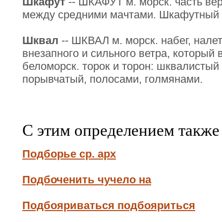
Шкафут
-- ШКАФУТ м. морск. часть ве
между средними мачтами. Шкафутный т
Шквал
-- ШКВАЛ м. морск. набег, налет
внезапного и сильного ветра, который 
беломорск. торок и торон: шквалистый
порывчатый, полосами, голмянами.
С этим определением также
Подборье ср. арх
Подбоченить чучело на
Подбояриваться подбояриться