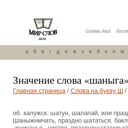
Словарь Даля
Други
а
б
в
г
д
е
ж
з
и
й
к
л
м
Значение слова «шаныга
Главная страница
/
Слова на букву Ш
/
об. калужск. шатун, шалапай, или пра
Шаныжнмчать, праздно шататься, бакл
-жничанье, -чество, праздношатательст