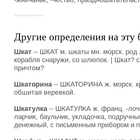
На правах рекламы:
Другие определения на эту 
Шкат
-- ШКАТ м. шкаты мн. морск. род 
корабля снаружи, со шлюпок. | Шкат? с
причтом?
Шкаторина
-- ШКАТОРИНА ж. морск. кр
обшитая веревкой.
Шкатулка
-- ШКАТУЛКА ж. франц. -лочк
ларчик, баульчик, укладочка, подручны
денежный, с письменным прибором и пр