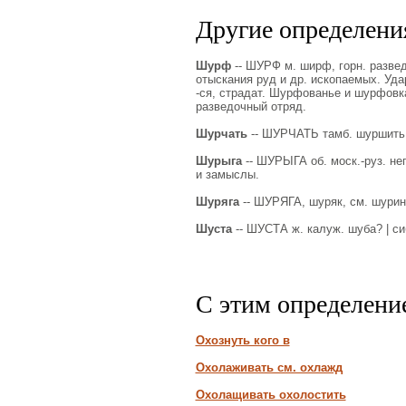
Другие определения
Шурф
-- ШУРФ м. ширф, горн. развед
отыскания руд и др. ископаемых. Уд
-ся, страдат. Шурфованье и шурфовка
разведочный отряд.
Шурчать
-- ШУРЧАТЬ тамб. шуршить,
Шурыга
-- ШУРЫГА об. моск.-руз. не
и замыслы.
Шуряга
-- ШУРЯГА, шуряк, см. шурин
Шуста
-- ШУСТА ж. калуж. шуба? | си
С этим определени
Охознуть кого в
Охолаживать см. охлажд
Охолащивать охолостить