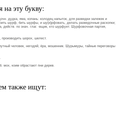
 на эту букву:
очн. дудка, яма, копань: колодец напыток, для разведки залежек и
арить шурф, бить шурфы, и шу(и)рфовать, делать разведочные раскопки;
, действ. по знач. глаг. -вщик, кто шурфует. Шурфовочная партия,
 производить шорох, шелест.
путный человек, негодяй, ёра, мошенник. Шурымуры, тайные переговоры
.
б. мох, коим обрастают пни дерев.
ем также ищут: