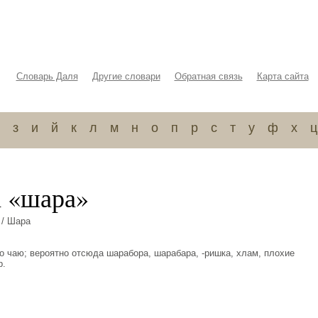
Словарь Даля
Другие словари
Обратная связь
Карта сайта
з
и
й
к
л
м
н
о
п
р
с
т
у
ф
х
ц
а «шара»
/ Шара
го чаю; вероятно отсюда шарабора, шарабара, -ришка, хлам, плохие
р.