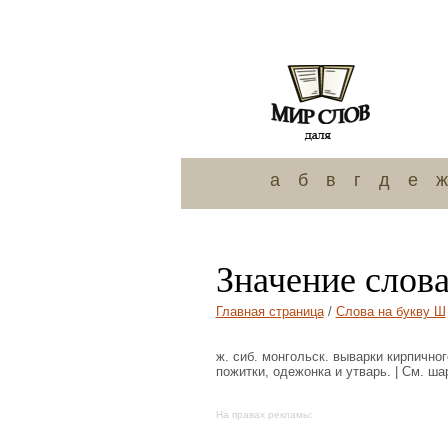
а
б
в
г
д
е
ж
Значение слов
Главная страница
/
Слова на букву Ш
ж. сиб. монгольск. выварки кирпично
пожитки, одежонка и утварь. | См. ша
На правах рекламы: