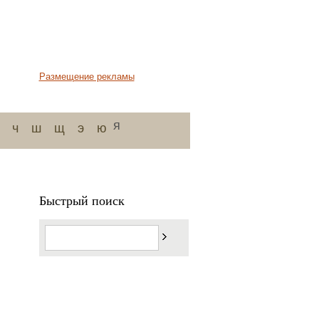
Размещение рекламы
я
ч
ш
щ
э
ю
Быстрый поиск