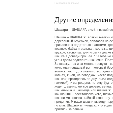
На правах рекламы:
Другие определения
Шашара
-- ШАШАРА симб. низший сор
Шашка
-- ШАШКА ж. всякий мелкий отр
деревянный брусочек, поплавок на се
приклеена к подстолью шашками, дер
козанок, бабка игральная, костыга, шл
кружок, стопочка, для игры на доске 
шашка в доведи прошла. * Я тебе не 
углы доски подклеить шашечки. Плато
За шашку, так и за место, тронута - с
южн. одиннадцатый вол, который бере
волжск. касп. для ловли стерлядей и
кольях, к ней, на поводках, часто по
шашках; протираясь по дну, рыба сади
наживой), и запрещена, потому будто 
ходу. Шашник, легкое дерево, ветла,
шашечница и шашница или шашня ж. ша
как шашня. - расстановка чего, шахм
шашни мн. стачка, тайный скоп, плуто
проделки. Я ваши шашни выведу нару
по глаг. Шашник м. -ница ж. кто води
примись за пашню.