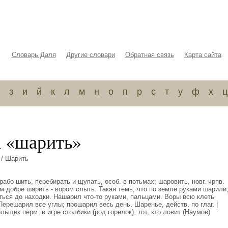
Словарь Даля
Другие словари
Обратная связь
Карта сайта
з
и
й
к
л
м
н
о
п
р
с
т
у
ф
х
ц
а «шарить»
/ Шарить
або шить, перебирать и щупать, особ. в потьмах; шаровить, новг.-чрпв.
м добре шарить - вором слыть. Такая темь, что по земле руками шарили
ься до находки. Нашарил что-то руками, пальцами. Воры всю клеть
Перешарил все углы; прошарил весь день. Шаренье, действ. по глаг. |
льщик перм. в игре столбики (род горелок), тот, кто ловит (Наумов).