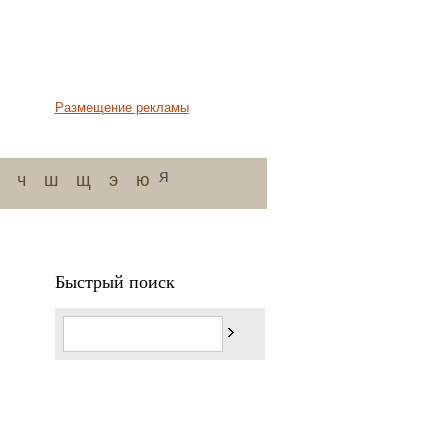
Размещение рекламы
я
ч
ш
щ
э
ю
Быстрый поиск
,