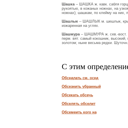
Шашка
-- ШАШКА ж. кавк. сабля горц
рукоятью, в кожаных ножнах, на узко
ножнах); шашкам, по клейму на них, п
Шашлык
-- ШАШЛЫК м. шешлык, крым.
изжаренная на углях.
Шашмура
-- ШАШМУРА ж. сев.-вост. 
перм. вят. самый кокошник, высокий,
золотом; ныне весьма редки. Шуточн
С этим определени
Обседлать см. осед
Обсезнить убранный
Обсекать обсечь
Обселять обселит
Обсемеить кого на