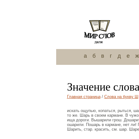
а
б
в
г
д
е
ж
Значение слов
Главная страница
/
Слова на букву Ш
искать ощупью, копаться, рыться, шар
то же. Шарь в своем кармане. В чужо
ища дороги. Вышарили грош. Дошарит
ошарили. Пошарь в кармане, нет ли! 
Шарить, стар. красить, см. шар. Шаре