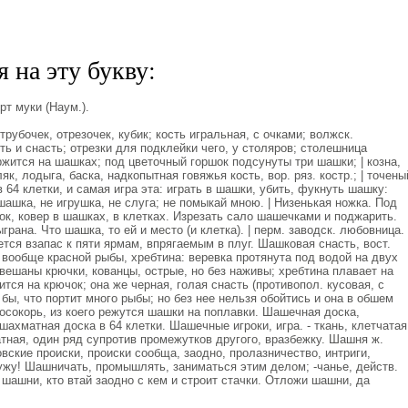
 на эту букву:
т муки (Наум.).
убочек, отрезочек, кубик; кость игральная, с очками; волжск.
ть и снасть; отрезки для подклейки чего, у столяров; столешница
жится на шашках; под цветочный горшок подсунуты три шашки; | козна,
як, лодыга, баска, надкопытная говяжья кость, вор. ряз. костр.; | точены
в 64 клетки, и самая игра эта: играть в шашки, убить, фукнуть шашку:
шашка, не игрушка, не слуга; не помыкай мною. | Низенькая ножка. Под
к, ковер в шашках, в клетках. Изрезать сало шашечками и поджарить.
ыграна. Что шашка, то ей и место (и клетка). | перм. заводск. любовница. 
тся взапас к пяти ярмам, впрягаемым в плуг. Шашковая снасть, вост.
 вообще красной рыбы, хребтина: веревка протянута под водой на двух
двешаны крючки, кованцы, острые, но без наживы; хребтина плавает на
тся на крючок; она же черная, голая снасть (противопол. кусовая, с
бы, что портит много рыбы; но без нее нельзя обойтись и она в обшем
 осокорь, из коего режутся шашки на поплавки. Шашечная доска,
хматная доска в 64 клетки. Шашечные игроки, игра. - ткань, клетчатая
атная, один ряд супротив промежутков другого, вразбежку. Шашня ж.
вские происки, происки сообща, заодно, пролазничество, интриги,
жу! Шашничать, промышлять, заниматься этим делом; -чанье, действ.
т шашни, кто втай заодно с кем и строит стачки. Отложи шашни, да