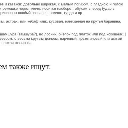
ев и казаков: довольно широкая, с малым погибом, с гладкою и голою
м ремешке через плечо; носится наоборот, обухом вперед (удар в
рисвоены особый названья: волчок, гурда и пр.
 астрах. или кебаф кавк. кусовая, нанизанная на прутья баранина,
шамшура (замшура?), во лосник, очепок под платок или под кокошник; |
 веером, с весьма крутым донцем; парчовый, грезетиновый или шитый
. плохая шапчонка.
ем также ищут: