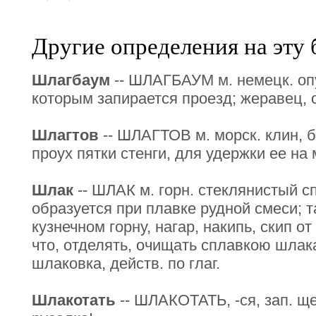
Другие определения на эту 
Шлагбаум
-- ШЛАГБАУМ м. немецк. оп
которым запирается проезд; жеравец, о
Шлагтов
-- ШЛАГТОВ м. морск. клин, 
проух пятки стенги, для удержки ее на 
Шлак
-- ШЛАК м. горн. стеклянистый сп
образуется при плавке рудной смеси; та
кузнечном горну, нагар, накипь, скип о
что, отделять, очищать сплавкою шлак
шлаковка, действ. по глаг.
Шлакотать
-- ШЛАКОТАТЬ, -ся, зап. ще