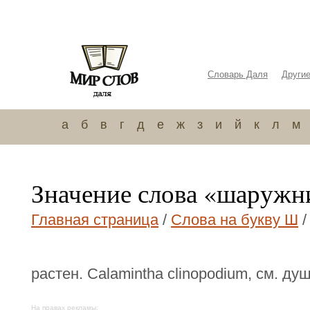
Словарь Даля
Други
а
б
в
г
д
е
ж
з
и
й
к
л
м
Значение слова «шаружн
Главная страница
/
Слова на букву Ш
/
растен. Calamintha clinopodium, см. ду
На правах рекламы: