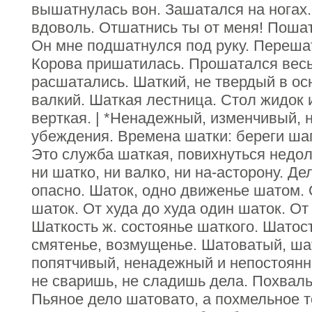
вышатнулась вон. Зашатался на ногах
вдоволь. Отшатнись ты от меня! Поша
Он мне подшатнулся под руку. Перешат
Корова пришатилась. Прошатался весь
расшатались. Шаткий, не твердый в ос
валкий. Шаткая лестница. Стол жидок 
верткая. | *Ненадежный, изменчивый, 
убеждения. Времена шатки: береги ша
Это служба шаткая, повихнуться недол
ни шатко, ни валко, ни на-асторону. Де
опасно. Шаток, одно движенье шатом. 
шаток. От худа до худа один шаток. От
Шаткость ж. состоянье шаткого. Шатост
смятенье, возмущенье. Шатоватый, шат
попятчивый, ненадежный и непостоянн
не сваришь, не сладишь дела. Похваль
Пьяное дело шатовато, а похмельное то