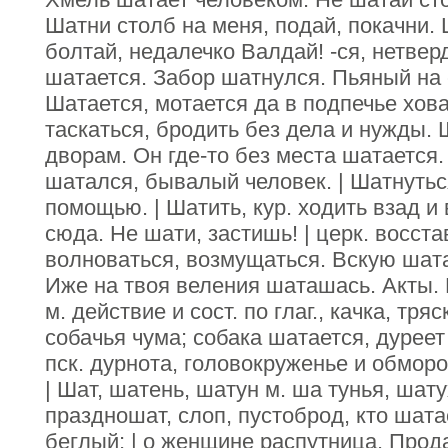
Шатни столб на меня, подай, покачни. 
болтай, недалечко Валдай! -ся, нетвер
шатается. Забор шатнулся. Пьяный на 
Шатается, мотается да в подпечье хова
таскаться, бродить без дела и нужды. 
дворам. Он где-то без места шатается.
шатался, бывалый человек. | Шатнуться 
помощью. | Шатить, кур. ходить взад и 
сюда. Не шати, застишь! | церк. восста
волноваться, возмущаться. Вскую шат
Иже на твоя веления шаташась. Акты. 
м. действие и сост. по глаг., качка, тряс
собачья чума; собака шатается, дуреет и
пск. дурнота, головокруженье и обморо
| Шат, шатень, шатун м. ша тунья, шат
праздношат, слоп, пустоброд, кто шатае
беглый; | о женщине распутница. Прод