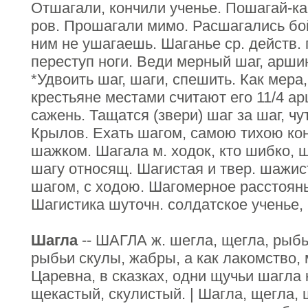
Отшагали, кончили ученье. Пошагай-ка
ров. Прошагали мимо. Расшагались бой
ним не ушагаешь. Шаганье ср. действ. 
переступ ноги. Веди мерный шаг, арши
*Удвоить шаг, шаги, спешить. Как мера
крестьяне местами считают его 11/4 ар
сажень. Тащатся (звери) шаг за шаг, чу
Крылов. Ехать шагом, самою тихою ко
шажком. Шагала м. ходок, кто шибко, ш
шагу относящ. Шагистая и твер. шажис
шагом, с ходою. Шагомерное расстоян
Шагистика шуточн. солдатское ученье,
Шагла
-- ШАГЛА ж. шегла, щегла, рыбь
рыбьи скулы, жабры, а как лакомство, 
Царевна, в сказках, одни щучьи шагла
щекастый, скулистый. | Шагла, щегла, щ