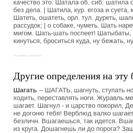
качество это. Шатала об. сиб. шатила о
без дела. | Шатила, кур. егоза и суета,
Шатеть, ошатеть, орл. тул. дуреть, шал
рассудок; | о собаке, чуметь. Шать наре
мигом. Шать-шать поспеет! Шатыбаты, 
кинуться, броситься куда, ну бежать, ну
На правах рекламы:
Другие определения на эту 
Шагать
-- ШАГАТЬ, шагнуть, ступать но
ходить, переставлять ноги. Журавль ме
шагает. Шагнул - и царство покорил, Де
не догоню тебя! Верблюд валко шагает
безличн. Вшагаешься, так идется. Вша
из круга. Дошагнешь ли до порога? Заш