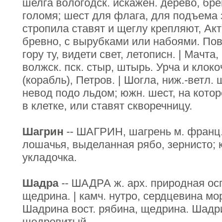
шелга вологодск. искажен. дерево, бре
голомя; шест для флага, для подъема 
стропила ставят и щеглу крепляют, Акт
бревно, с вырубками или набоями. По
гору ту, видети свет, летописн. | Мачта,
волжск. пск. стыр, штырь. Урча и клок
(корабль), Петров. | Шогла, ниж.-ветл.
невод подо льдом; южн. шест, на кот
в клетке, или ставят скворечницу.
Шагрин
-- ШАГРИН, шагрень м. франц. 
лошачья, выделанная рябо, зернисто; 
укладочка.
Шадра
-- ШАДРА ж. арх. природная ос
щедрина. | камч. нутро, сердцевина мо
Шадрина вост. рябина, щедрина. Шадр
шедровитый.