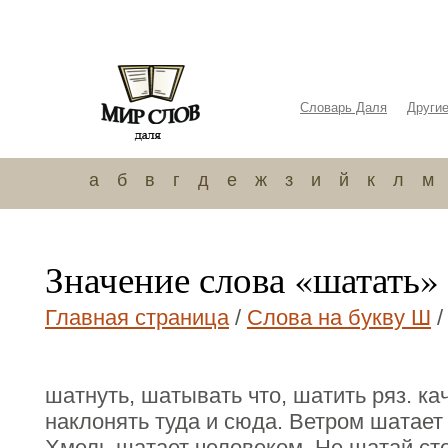
Словарь Даля
Други
а
б
в
г
д
е
ж
з
и
й
к
л
м
Значение слова «шатать»
Главная страница
/
Слова на букву Ш
/
шатнуть, шатывать что, шатить ряз. кач
наклонять туда и сюда. Ветром шатает
Хмель шатает человеком. Не шатай сто