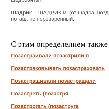
Шадрик
-- ШАДРИК м. (от шадра, нозд
поташ, не переваренный.
С этим определением также
Позастраивали позастрили п
Позастраховывать позастраховать
Позастращивали позастращали
Позастреть (позастря
Позастрогать (позаструга