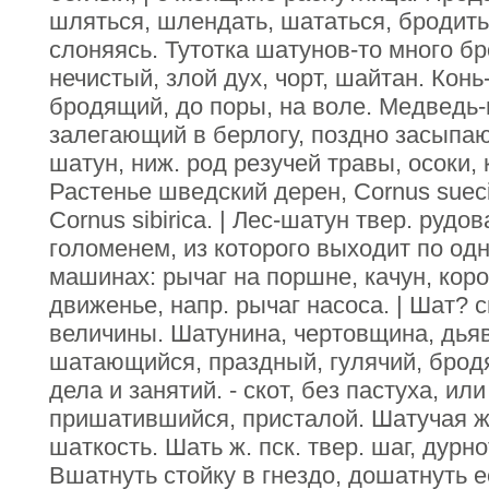
шляться, шлендать, шататься, бродить
слоняясь. Тутотка шатунов-то много бро
нечистый, злой дух, чорт, шайтан. Кон
бродящий, до поры, на воле. Медведь-
залегающий в берлогу, поздно засыпаю
шатун, ниж. род резучей травы, осоки, 
Растенье шведский дерен, Соrnus sueci
Соrnus sibirica. | Лес-шатун твер. рудо
голоменем, из которого выходит по одн
машинах: рычаг на поршне, качун, ко
движенье, напр. рычаг насоса. | Шат? 
величины. Шатунина, чертовщина, дья
шатающийся, праздный, гулячий, брод
дела и занятий. - скот, без пастуха, ил
пришатившийся, присталой. Шатучая жи
шаткость. Шать ж. пск. твер. шаг, дурн
Вшатнуть стойку в гнездо, дошатнуть е