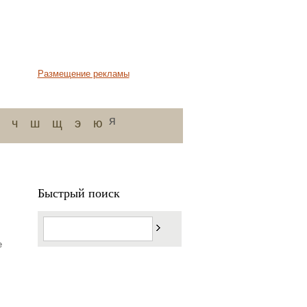
Размещение рекламы
я
ч
ш
щ
э
ю
Быстрый поиск
е