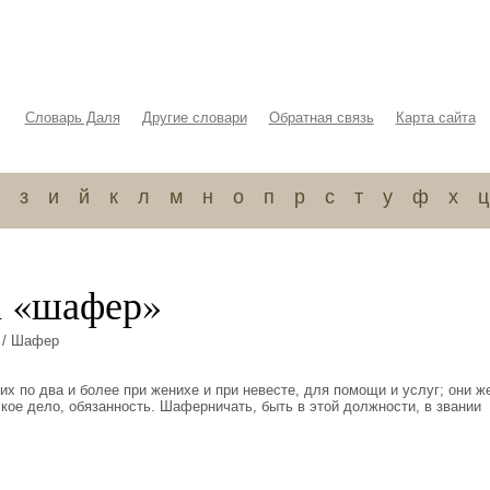
Словарь Даля
Другие словари
Обратная связь
Карта сайта
з
и
й
к
л
м
н
о
п
р
с
т
у
ф
х
ц
а «шафер»
/ Шафер
их по два и более при женихе и при невесте, для помощи и услуг; они ж
кое дело, обязанность. Шаферничать, быть в этой должности, в звании