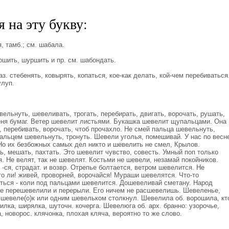
 на эту букву:
 тамб.; см. шабала.
ить, шуршить и пр. см. шабондать.
. стебенять, ковырять, копаться, кое-как делать, кой-чем перебиваться
улуп.
льнуть, шевеливать, трогать, перебирать, двигать, ворочать, рушать,
ня бумаг. Ветер шевелит листьями. Букашка шевелит щупальцами. Она
и, перебивать, ворочать, чтоб прочахло. Не смей пальца шевельнуть,
пальцем шевельнуть, тронуть. Шевели уголья, помешивай. У нас по весн
Но их безбожных самых дел никто и шевелить не смел, Крылов.
ь, мешать, пахтать. Это шевелит чувство, совесть. Умный поп только
. Не велят, так не шевелят. Костьми не шевели, незамай покойников.
-ся, страдат. и возвр. Отрепье болтается, ветром шевелится. Не
о ли! живей, проворней, ворочайся! Мураши шевелятся. Что-то
иться - коли под пальцами шевелится. Дошевеливай сметану. Народ
е перешевелили и перерыли. Его ничем не расшевелишь. Шевеленье,
н шевеле(о)к или одним шевельком столкнул. Шевелила об. ворошила, кт
илка, ширялка, шуточн. кочерга. Шевелюга об. арх. бранно: узорочье,
, новорос. клячонка, плохая кляча, вероятно то же слово.