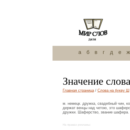
а
б
в
г
д
е
ж
Значение слов
Главная страница
/
Слова на букву Ш
м. немецк. дружка, свадебный чин, ко
держат венцы над четою, это шаферс
дружки. Шаферство, звание шафера.
На правах рекламы: