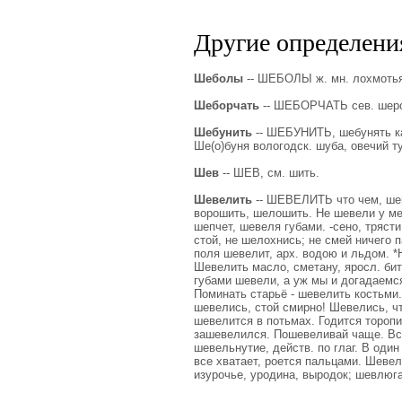
Другие определения
Шеболы
-- ШЕБОЛЫ ж. мн. лохмотья,
Шеборчать
-- ШЕБОРЧАТЬ сев. шерош
Шебунить
-- ШЕБУНИТЬ, шебунять каз
Ше(о)буня вологодск. шуба, овечий т
Шев
-- ШЕВ, см. шить.
Шевелить
-- ШЕВЕЛИТЬ что чем, шеве
ворошить, шелошить. Не шевели у ме
шепчет, шевеля губами. -сено, тряст
стой, не шелохнись; не смей ничего 
поля шевелит, арх. водою и льдом. *
Шевелить масло, сметану, яросл. бит
губами шевели, а уж мы и догадаемся
Поминать старьё - шевелить костьми. 
шевелись, стой смирно! Шевелись, чт
шевелится в потьмах. Годится тороп
зашевелился. Пошевеливай чаще. Вс
шевельнутие, действ. по глаг. В оди
все хватает, роется пальцами. Шевел
изурочье, уродина, выродок; шевлюга