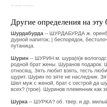
На правах рекламы:
Другие определения на эту 
Шурдабурда
-- ШУРДАБУРДА ж. оренб.
дурной напиток; | беспорядок, бестоло
путаница.
Шурин
-- ШУРИН м. шура(я)к вологодс
родной брат жены. Шуранов подарок. 
относящ. Зять любит взять, тесть люби
щурит. Шурин по зяте не наследник. Зят
Шел муж с женой, брат с сестрой да шу
всех? (трое). Шуринов племянник как з
Шурка
-- ШУРКА? об. твер. и др. милы