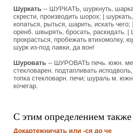
Шуркать
-- ШУРКАТЬ, шуркнуть, шарка
скрести, производить шорох; | шуркать, 
копаться, рыться, шарить, искать чего; 
оренб. швырять, бросать, раскидать. |
прокрасться, пробежать втихомолку, ю
шурк из-под лавки, да вон!
Шуровать
-- ШУРОВАТЬ печь. южн. меш
стекловарен. подтапливать исподволь, 
топка стекловарн. печи; шураль м. южн
кочегар.
С этим определением также
Докартежничать или -ся до че