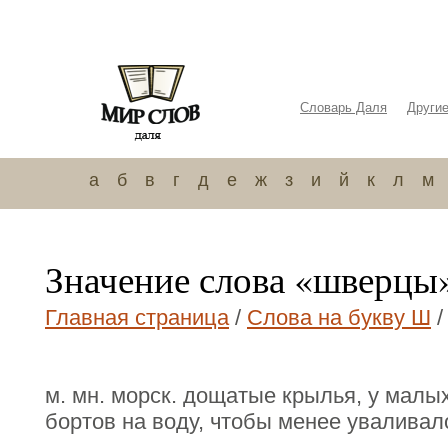
Словарь Даля
Други
а
б
в
г
д
е
ж
з
и
й
к
л
м
Значение слова «шверцы
Главная страница
/
Слова на букву Ш
/
м. мн. морск. дощатые крылья, у малы
бортов на воду, чтобы менее уваливал