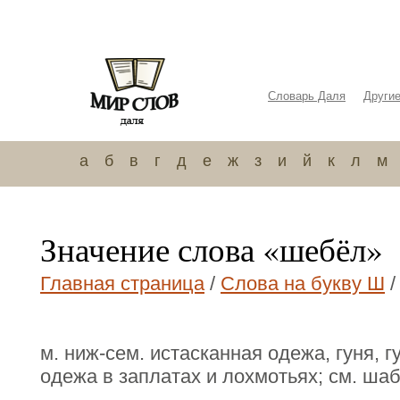
Словарь Даля
Други
а
б
в
г
д
е
ж
з
и
й
к
л
м
Значение слова «шебёл»
Главная страница
/
Слова на букву Ш
/
м. ниж-сем. истасканная одежа, гуня, 
одежа в заплатах и лохмотьях; см. шаб