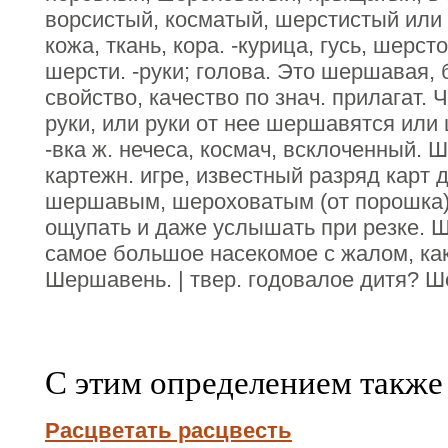
ворсистый, косматый, шерстистый ил
кожа, ткань, кора. -курица, гусь, шерс
шерсти. -руки; голова. Это шершавая, 
свойство, качество по знач. прилагат.
руки, или руки от нее шершавятся ил
-вка ж. нечеса, космач, всклоченный. 
картежн. игре, известный разряд карт 
шершавым, шероховатым (от порошка),
ощупать и даже услышать при резке. Ш
самое большое насекомое с жалом, како
Шершавень. | твер. годовалое дитя? Ш
С этим определением также
Расцветать расцвесть