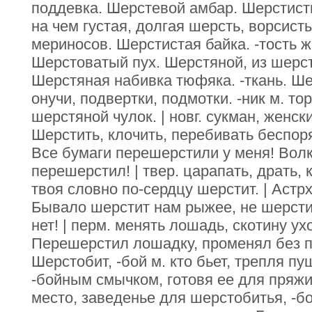
поддевка. Шерстевой амбар. Шерстисты
на чем густая, долгая шерсть, ворсист
мериносов. Шерстистая байка. -тость ж.
Шерстоватый пух. Шерстяной, из шерсти 
Шерстяная набивка тюфяка. -ткань. Ше
онучи, подвертки, подмотки. -ник м. то
шерстяной чулок. | новг. сукман, женс
Шерстить, клочить, перебивать беспор
Все бумаги перешерстили у меня! Волк
перешерстил! | твер. царапать, драть, к
твоя словно по-сердцу шерстит. | Астрх
Бывало шерстит нам рыжее, не шерстит
нет! | перм. менять лошадь, скотину ух
Перешерстил лошадку, променял без п
Шерстобит, -бой м. кто бьет, трепля 
-бойным смычком, готовя ее для пряжи 
место, заведенье для шерстобитья, -бо