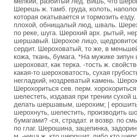
мелкий, разбитый лед. Вишь, что шеро
Шерешь ж. тамб. груда, колоть, наполо
которая окатывается и тормозить езду.
плохой, обнищалый люд, шваль. Шерех
по реке, шуга. Шерохий арх. рытый, не
шершавый. Шерохое лицо, щедровитое,
сердит. Шероховатый, то же, в меньше
кожа, ткань, бумага. *На мужике зипун
шероховат, как терка. -тость ж. свойств
какая-то шероховатость, сухая грубост
негладкий, ноздреватый камень. Шеро
Шерохориться сев. перм. хорохориться
шелестеть, издавая при трении сухой 
делать шершавым, шерохим; | ерошить
шерохнуть, шелестить, производить ш
бумагами? -ся, страдат. и возвр. по с
по глаг. Шерошина, зацепинка, задори
м. -ница ж. кто шерошит, либо кто ше