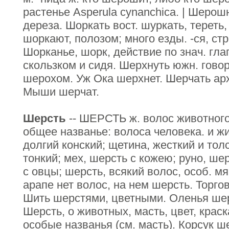
растенье Asperula cynanchica. | Шерошн
дереза. Шоркать вост. шуркать, тереть,
шоркают, полозом; много езды. -ся, стр
Шорканье, шорк, действие по знач. гла
скользком и сидя. Шерхнуть южн. говор
шерохом. Уж Ока шерхнет. Шерчать ар
Мыши шерчат.
Шерсть
-- ШЕРСТЬ ж. волос животного;
общее названье: волоса человека. и жи
долгий конский; щетина, жесткий и тол
тонкий; мех, шерсть с кожею; руно, шер
с овцы; шерсть, всякий волос, особ. м
арапе нет волос, на нем шерсть. Торго
Шить шерстями, цветными. Оленья шерс
Шерсть, о животных, масть, цвет, крас
особые названья (см. масть). Корсук ш