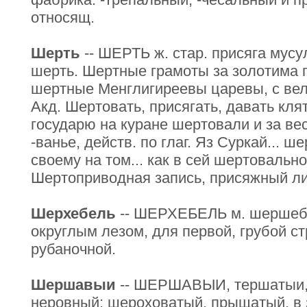
относящ.
Шерть
-- ШЕРТЬ ж. стар. присяга мусу
шерть. Шертные грамоты за золотима 
шертные Менглигиреевы царевы, с вел
Акд. Шертовать, присягать, давать клят
государю на куране шертовали и за ве
-ванье, действ. по глаг. Яз Суркай... 
своему на том... как в сей шертовальн
Шертоприводная запись, присяжный ли
Шерхебель
-- ШЕРХЕБЕЛЬ м. шершебел
округлым лезом, для первой, грубой ст
рубаночной.
Шершавыи
-- ШЕРШАВЫИ, тершатыи, 
неровный; шероховатый, прыщатый, в з