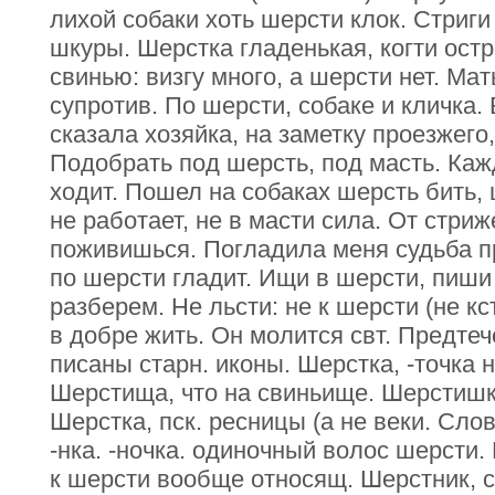
лихой собаки хоть шерсти клок. Стриги
шкуры. Шерстка гладенькая, когти остр
свинью: визгу много, а шерсти нет. Ма
супротив. По шерсти, собаке и кличка.
сказала хозяйка, на заметку проезжего,
Подобрать под шерсть, под масть. Каж
ходит. Пошел на собаках шерсть бить, 
не работает, не в масти сила. От стри
поживишься. Погладила меня судьба п
по шерсти гладит. Ищи в шерсти, пиши
разберем. Не льсти: не к шерсти (не кс
в добре жить. Он молится свт. Предтеч
писаны старн. иконы. Шерстка, -точка 
Шерстища, что на свиньище. Шерстишка
Шерстка, пск. ресницы (а не веки. Сло
-нка. -ночка. одиночный волос шерсти
к шерсти вообще относящ. Шерстник, с