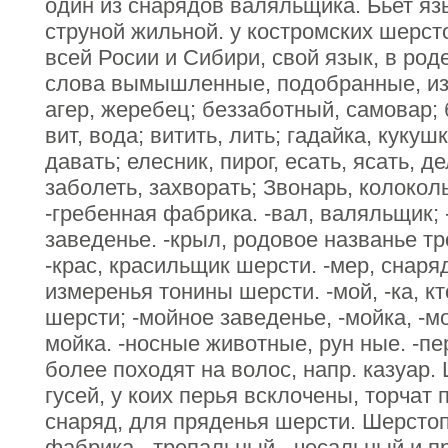
один из снарядов валяльщика. Бьет яз
струной жильной. у костромских шерст
всей Росии и Сибири, свой язык, в род
слова вымышленные, подобранные, изр
агер, жеребец; беззаботный, самовар; б
вит, вода; витить, лить; гадайка, кукушк
давать; елесник, пирог, есать, ясать, д
заболеть, захворать; Звонарь, колоколь
-гребенная фабрика. -вал, валяльщик; 
заведенье. -крыл, родовое названье тр
-крас, красильщик шерсти. -мер, снаря
измеренья тонины шерсти. -мой, -ка, к
шерсти; -мойное заведенье, -мойка, -м
мойка. -носные животные, рун ные. -пер
более походят на волос, напр. казуар.
гусей, у коих перья всклочены, торчат 
снаряд, для пряденья шерсти. Шерсто
фабрика. -трепальный, -чесальный и пр