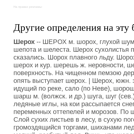
На правах рекламы:
Другие определения на эту 
Шерох
-- ШЕРОХ м. шорох, глухой шум,
шепота и шелеста. Шерох сухолистья 
сказались. Шорох плавного льду. Шорох
шерох и кур. шерешь ж. неровности, ш
поверхность. На чищенном пемзою дер
опять выступает шерох. | Шерох, южн. 
идущий по реке, сало (по Неве), шоро
шарш м. (волжск. и др.) шуга, шуг (сев.
ледяные иглы, на кои рассыпается снег
переменных оттепелей и морозов. По ш
Слой сухих листьев в лесу, в сухую пог
громоздящийся торгами, шиханами лед,