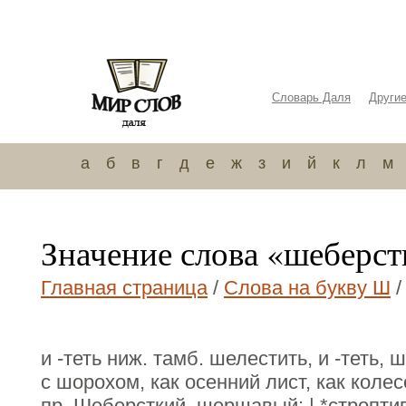
Словарь Даля
Други
а
б
в
г
д
е
ж
з
и
й
к
л
м
Значение слова «шеберст
Главная страница
/
Слова на букву Ш
/
и -теть ниж. тамб. шелестить, и -теть,
с шорохом, как осенний лист, как колес
пр. Шеберсткий, шершавый; | *строптивы