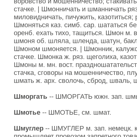
воровство и мошенничество; стакиватьс
стачке. | Шмонничать и шманничать ря
миловидничать, пичужить, казотиться; 
Шмоняться каз. симб. сар. шататься б
оренб. ехать тихо, тащиться. Шмон м. во
шмоня об. шляла, шленда, шатун, бак
Шмоном шмоняется. | Шмонник, калужск
стачке. Шмонка ж. ряз. щеголиха, казот
Шмоны м. мн. вост. праздношатательств
стачка, сговоры на мошенничество, пл
шмать ж. арх. сволочь, сброд, шваль,
Шморгать
-- ШМОРГАТЬ южн. зап. шмыг
Шмотье
-- ШМОТЬЕ, см. шмат.
Шмуглер
-- ШМУГЛЕР м. зап. немецк. к
промышляет провозом запретного товар