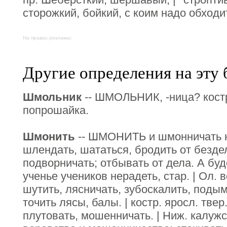
сторожкий, бойкий, с коим надо обходи
На правах рекламы:
Другие определения на эту 
Шмольник
-- ШМОЛЬНИК, -ница? костр.
попрошайка.
Шмонить
-- ШМОНИТЬ и шмонничать ни
шлендать, шататься, бродить от безде
подворничать; отбывать от дела. А буд
ученье учеников нерадеть, стар. | Ол. в
шутить, лясничать, зубоскалить, подым
точить лясы, балы. | костр. яросл. твер
плутовать, мошенничать. | Ниж. калужс