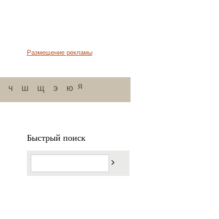
Размещение рекламы
я
ч
ш
щ
э
ю
Быстрый поиск