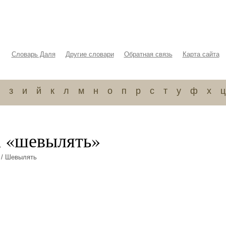
Словарь Даля
Другие словари
Обратная связь
Карта сайта
з
и
й
к
л
м
н
о
п
р
с
т
у
ф
х
ц
а «шевылять»
/ Шевылять