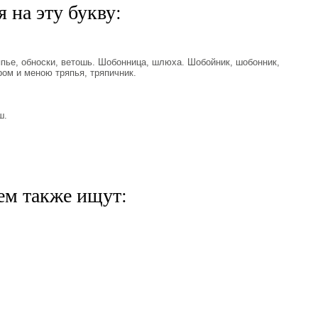
 на эту букву:
пье, обноски, ветошь. Шобонница, шлюха. Шобойник, шобонник,
ом и меною тряпья, тряпичник.
ш.
ем также ищут: