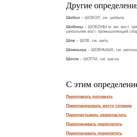
Другие определения
Шобол
-- ШОБОЛ, см. шебала.
Шобоны
-- ШОБОНЫ м. мн. вост. тря
шебольник вост. промышляющий сбор
Шов
-- ШОВ, см. шить.
Шовныша
-- ШОВНЫША, см. шелны
Шогла
-- ШОГЛА, см. шагла.
С этим определени
Переплакать поплакать
Перепланировать место спланир
Перепластывать перепластать
Переплачивать переплатить
Переплачивать переплатить