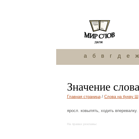
а
б
в
г
д
е
ж
Значение слов
Главная страница
/
Слова на букву Ш
яросл. ковылять, ходить вперевалку.
На правах рекламы: