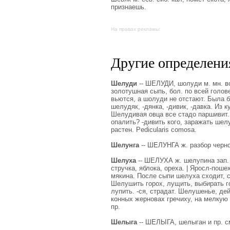
признаешь.
На правах рекламы:
Другие определения
Шелуди
-- ШЕЛУДИ, шолуди м. мн. воо
золотушная сыпь, бол. по всей голов
вьются, а шолуди не отстают. Была 
шелудяк, -дянка, -дивик, -давка. Из 
Шелудивая овца все стадо паршивит.
опалить? -дивить кого, заражать шел
растен. Pedicularis comosa.
Шелунга
-- ШЕЛУНГА ж. разбор черн
Шелуха
-- ШЕЛУХА ж. шелупина зап. 
стручка, яблока, ореха. | Яросл-поше
мякина. После сыпи шелуха сходит, 
Шелушить горох, лущить, выбирать го
лупить. -ся, страдат. Шелушенье, де
конных жерновах гречиху, на мелкую 
пр.
Шелыга
-- ШЕЛЫГА, шелыган и пр. с