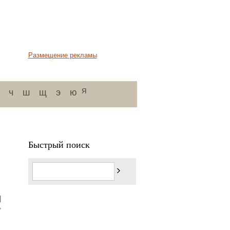
Размещение рекламы
я
ч
ш
щ
э
ю
Быстрый поиск
|
,