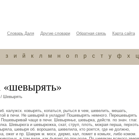
Словарь Даля
Другие словари
Обратная связь
Карта сайта
з
и
й
к
л
м
н
о
п
р
с
т
у
ф
х
ц
а «шевырять»
/ Шевырять
б. калужск. ковырять, копаться, рыться в чем, шевелить, мешать,
гой в печи. Не шевыряй в укладке! Пошевырять немного. Перешевырять
 Пошевыривай чаще в печи. Шевырянье, шевырка, действ. по знач. глаг. 
ка. Шевырюга и шевырюжка, скат, струп, плоть, мокрая перша, перхоть
выряла, шевыря об. ворошила, шевелила, кто роется, где не должно,
а, ожег и пр. Шаврик м. моск. дермо, кал, помет в комьях, либо комом.
 животных, в том виде, как бывает по при роде. По шевякам всякого зверя