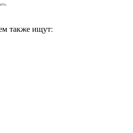
ить.
ем также ищут: