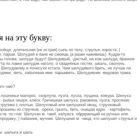
 на эту букву:
бще, длительная (не острая) сыпь по телу, струпья, короста; |
е, парши. Шолудей в бане не смоешь (а разве наживешь). Кудри-то
бы голова, шолуди будут! Шелудивый, -дястый, на ком шелуди, бранное
кута по лавке шелудяк наголо, о свадебных гостях, шваль, сволочь.
 Шелудивому и почесухи кстати. Чем шелудивого брить, не лучше ли
удями; -веть, заболевая ими, паршиветь. Шелудивник, медовая трава,
ого чаю?
лушпинье малорос. скорлупа, лузга, луска, лущина, кожура. Шелуха
х. рыбья чешуя, клёск. Гречишная шелуха, раковина, лузга; просяная,
струпики с плотью. Шелуховый или шелушной овощ, стручковый.
рошины из стручков. -орехи, грызть, бить, очищая ядро. - картофель,
йств. по глаг. Шелухан м. тамб. калужск. обдирающий на ручных или
продажу; | лабазник, мучник. Шелушник м. -ница, кто шелушит стручья и
м. шалыга и шаль.