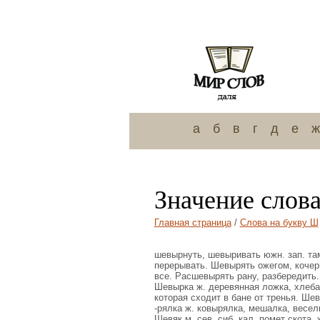
а
б
в
г
д
е
ж
Значение слов
Главная страница
/
Слова на букву Ш
шевырнуть, шевыривать южн. зап. там
перерывать. Шевырять ожегом, кочер
все. Расшевырять рану, разбередить.
Шевырка ж. деревянная ложка, хлебал
которая сходит в бане от тренья. Ше
-рялка ж. ковырялка, мешалка, веселк
Шевяк м. сев. сиб. кал, помет скота,