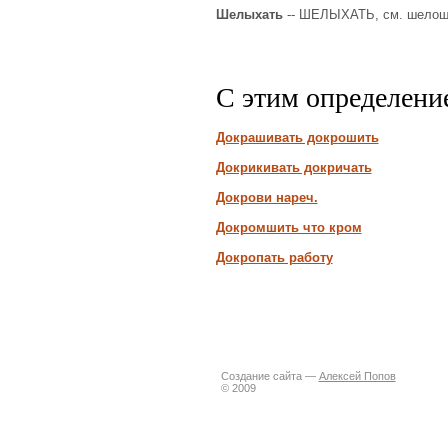
Шелыхать
-- ШЕЛЫХАТЬ, см. шелош
С этим определени
Докрашивать докрошить
Докрикивать докричать
Докрови нареч.
Докромшить что кром
Докропать работу
Создание сайта —
Алексей Попов
© 2009