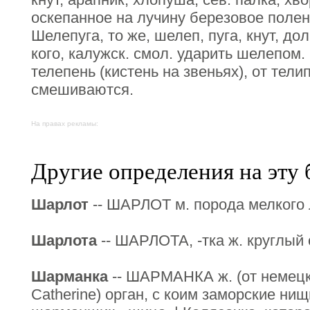
оскепанное на лучину березовое полено
Шелепуга, то же, шелеп, пуга, кнут, до
кого, калужск. смол. ударить шелепом.
телепень (кистень на звеньях), от тели
смешиваются.
На правах рекламы:
Другие определения на эту 
Шарлот
-- ШАРЛОТ м. порода мелкого л
Шарлота
-- ШАРЛОТА, -тка ж. круглый 
Шарманка
-- ШАРМАНКА ж. (от немецк
Catherine) орган, с коим заморские нищ