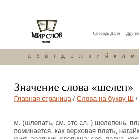
Словарь Даля
Други
а
б
в
г
д
е
ж
з
и
й
к
л
м
Значение слова «шелеп»
Главная страница
/
Слова на букву Ш
/
м. (шлепать, см. это сл. ) шелепень, пл
поминается, как верховая плеть, нагай
кнут, арапник, хлопуша; сев. палка, хво