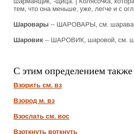
шарманщик, -щица. | Колясочка, котор
тем, что она меньше, уже, легче и с ог
Шаровары
-- ШАРОВАРЫ, см. шарава
Шаровик
-- ШАРОВИК, шаровой, см. ш
С этим определением также
Взорить см. вз
Взород м. вз
Взослать см. вос
Взоткнуть воткнуть