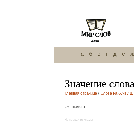
а
б
в
г
д
е
ж
Значение слов
Главная страница
/
Слова на букву Ш
см. шелега.
На правах рекламы: