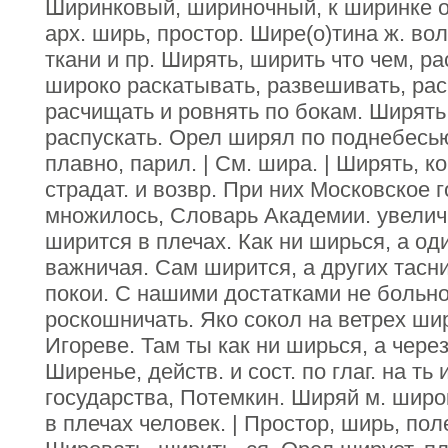
Ширинковый, шириночный, к ширинке о
арх. ширь, простор. Шире(о)тина ж. во
ткани и пр. Ширять, ширить что чем, р
широко раскатывать, развешивать, рас
расчищать и ровнять по бокам. Ширять
распускать. Орел ширял по поднебесь
плавно, парил. | См. шира. | Ширять, ко
страдат. и возвр. При них Московское 
множилось, Словарь Академии. увелич
ширится в плечах. Как ни ширься, а од
важничая. Сам ширится, а других тасни
покои. С нашими достатками не больно
роскошничать. Яко сокол на ветрех ши
Игореве. Там ты как ни ширься, а чере
Ширенье, действ. и сост. по глаг. на ть
государства, Потемкин. Ширяй м. широ
в плечах человек. | Простор, ширь, пол