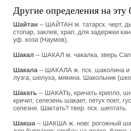
Другие определения на эту 
Шайтан
-- ШАЙТАН м. татарск. черт, дь
стопар, заклев, храп, для задержки ка
уф. коза (Наумов).
Шакал
-- ШАКАЛ м. чакалка, зверь Can
Шакала
-- ШАКАЛА ж. пск. шаколина и 
лузга, шелуха, мякина. Шакольник (шко
Шакать
-- ШАКАТЬ, кричать хрипло, ши
кричит, селезень шакает, петух поет, гу
селезня. Шактать? твер. пск. шептать.
Шакша
-- ШАКША ж. новг. рогожный ша
для бурлаков; срубец на лодке, барке, 