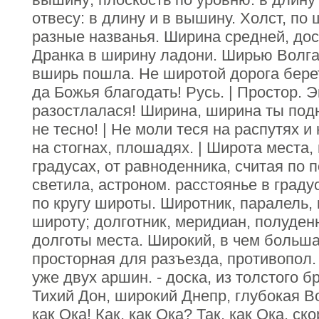
отвесу: в длину и в вышину. Холст, по 
разные названья. Ширина средней, дос
Дранка в ширину ладони. Ширью Волга
вширь пошла. Не широтой дорога берет,
да Божья благодать! Русь. | Простор. 
разостлалася! Ширина, ширина ты подн
не тесно! | Не моли теся на распутях и
на стогнах, плошадях. | Широта места, 
градусах, от равноденника, считая по 
светила, астроном. расстоянье в граду
по кругу широты. Широтник, паралель,
широту; долготник, меридиан, полуден
долготы места. Широкий, в чем больш
просторная для разъезда, противопол. т
уже двух аршин. - доска, из толстого б
Тихий Дон, широкий Днепр, глубокая В
как Ока! Как, как Ока? Так, как Ока. ск