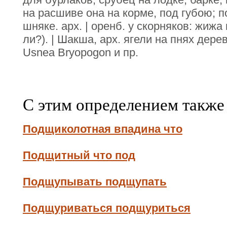
на расшиве она на корме, под губою; 
шняке. арх. | оренб. у скорняков: жижа 
ли?). | Шакша, арх. ягели на пнях дер
Usnea Bryopogon и пр.
С этим определением также
Подщиколотная впадина что
Подщитный что под
Подщупывать подщупать
Подщуриваться подщуриться