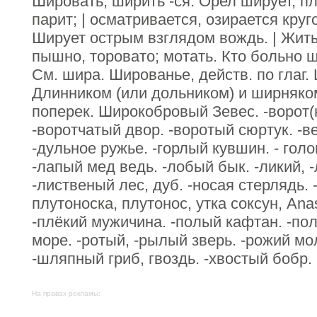
Шировать, ширить -ся. Орел ширует, пл
парит; | осматривается, озирается круг
Ширует острым взглядом вождь. | Жить
пышно, торовато; мотать. Кто больно шт
См. шира. Шированье, действ. по глаг.
Длинником (или дольником) и ширняко
поперек. Широкобровый Зевес. -ворот(
-воротчатый двор. -воротый сюртук. -в
-дульное ружье. -горлый кувшин. - гол
-лапый мед ведь. -лобый бык. -ликий, 
-лиственый лес, дуб. -носая стерлядь. -
плутоноска, плутонос, утка соксун, Аnas
-плёкий мужичина. -полый кафтан. -пол
море. -ротый, -рылый зверь. -рожий мо
-шляпный гриб, гвоздь. -хвостый бобр.
На правах рекламы: