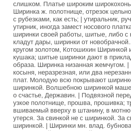
слишком. Платье широким широкохоньк
Ширинка ж. полотнище, отрезок цельно
с рубезками, как есть; | утиральник, ру
утирник, иногда замест носового платк
ширинки своей работы, шитые, либо с 
кладут дары, ширинки от новобрачной.
кругом золотом, Котошихин Ширинкой 
кушака; шитые ширинки дают в прикла
образа. Ширинка низанная жемчугом. | Фа
косыня, неразрезная, или два нерезан
плат. Молодую всю покрывают ширинко
ширинкой. Волшебною ширинкой машеш
о счастье, Державин. | Подвязной пере
узкое полотнище, прошва, прошивка; т
вшиваемый вверху в штанину, в мотню
утерся. За свинкой не с ширинкой. За 
ширинкой. | Ширинки мн. влад. бубнова