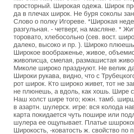
просторный. Широкая одежа. Широк про
да в плечах широк. Не буря соколы за
Слово о полку Игореве. *Широкая неде
разгульная. - четверг, на масляне. * Жи
торовато, хлебосольно (сев. вост. широ
далеко, высоко и пр. ). Широко плюешь
Широкое воображенье, живое, объемис
живописца, смелая, размашистая живоп
Миколе широко празднуют. Не велик да
Широки рукава, видно, что с Трубецког
рот широк. Кто широко живет, тот не з
не плюнешь, а вдоль, как хошь. Шире с
Наш холст шире того; южн. тамб. ширш
в азартн. шулерск. игре: вся колода н
карта покидается чуть пошире или под
шулера ее ощупывает. Платье шшроков
Широкость, -коватость ж. свойство по 