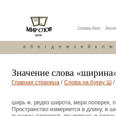
Словарь Даля
Други
а
б
в
г
д
е
ж
з
и
й
к
л
м
Значение слова «ширина
Главная страница
/
Слова на букву Ш
/
ширь ж. редко широта, мера поперек, 
Пространство измеряется в длину, в ши
вышину; плоскость по уровню: в длину 