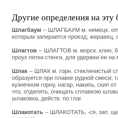
Другие определения на эту 
Шлагбаум
-- ШЛАГБАУМ м. немецк. оп
которым запирается проезд; жеравец, о
Шлагтов
-- ШЛАГТОВ м. морск. клин, 
проух пятки стенги, для удержки ее на 
Шлак
-- ШЛАК м. горн. стеклянистый сп
образуется при плавке рудной смеси; та
кузнечном горну, нагар, накипь, скип о
что, отделять, очищать сплавкою шлак
шлаковка, действ. по глаг.
Шлакотать
-- ШЛАКОТАТЬ, -ся, зап. ще