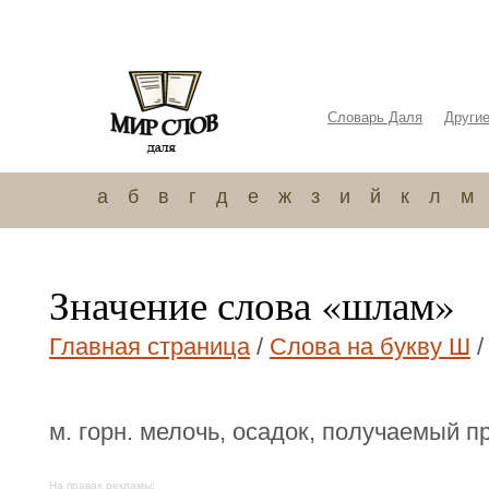
Словарь Даля
Други
а
б
в
г
д
е
ж
з
и
й
к
л
м
Значение слова «шлам»
Главная страница
/
Слова на букву Ш
/
м. горн. мелочь, осадок, получаемый 
На правах рекламы: