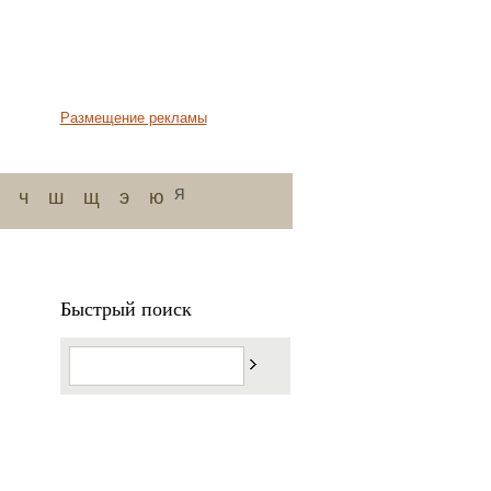
Размещение рекламы
я
ч
ш
щ
э
ю
Быстрый поиск