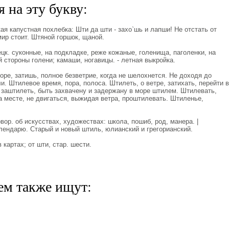
 на эту букву:
кая капустная похлебка: Шти да шти - захо`шь и лапши! Не отстать от
ир стоит. Штяной горшок, щаной.
к. суконные, на подкладке, реже кожаные, голенища, паголенки, на
 стороны голени; камаши, ногавицы. - летная выкройка.
оре, затишь, полное безветрие, когда не шелохнется. Не доходя до
и. Штилевое время, пора, полоса. Штилеть, о ветре, затихать, перейти в
р. заштилеть, быть захвачену и задержану в море штилем. Штилевать,
на месте, не двигаться, выжидая ветра, проштилевать. Штиленье,
вор. об искусствах, художествах: школа, пошиб, род, манера. |
лендарю. Старый и новый штиль, юлианский и грегорианский.
картах; от шти, стар. шести.
ем также ищут: