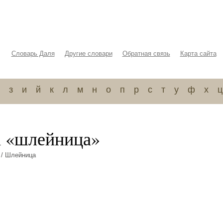
Словарь Даля
Другие словари
Обратная связь
Карта сайта
з
и
й
к
л
м
н
о
п
р
с
т
у
ф
х
ц
а «шлейница»
/ Шлейница