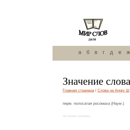
а
б
в
г
д
е
ж
Значение слов
Главная страница
/
Слова на букву Ш
перм. полосатая росомаха (Наум.).
На правах рекламы: