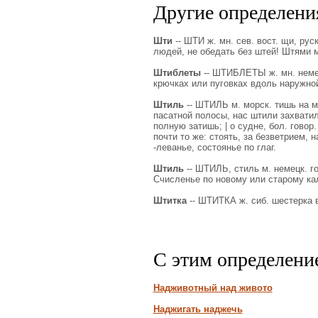
Другие определения
Шти
-- ШТИ ж. мн. сев. вост. щи, рус
людей, не обедать без штей! Штями м
Штиблеты
-- ШТИБЛЕТЫ ж. мн. немец
крючках или пуговках вдоль наружной
Штиль
-- ШТИЛЬ м. морск. тишь на м
пасатной полосы, нас штили захватил
полную затишь; | о судне, бол. гово
почти то же: стоять, за безветрием, 
-леванье, состоянье по глаг.
Штиль
-- ШТИЛЬ, стиль м. немецк. го
Счисленье по новому или старому ка
Штитка
-- ШТИТКА ж. сиб. шестерка в 
С этим определени
Надживотный над живото
Наджигать наджечь