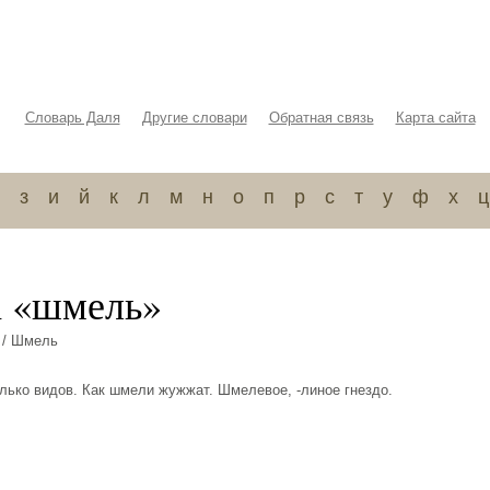
Словарь Даля
Другие словари
Обратная связь
Карта сайта
з
и
й
к
л
м
н
о
п
р
с
т
у
ф
х
ц
а «шмель»
/ Шмель
лько видов. Как шмели жужжат. Шмелевое, -линое гнездо.