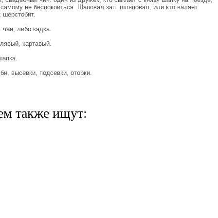
 самому не беспокоиться. Шаповал зап. шляповал, или кто валяет
 шерстобит.
чан, либо кадка.
явый, картавый.
шапка.
и, высевки, подсевки, оторки.
ем также ищут: