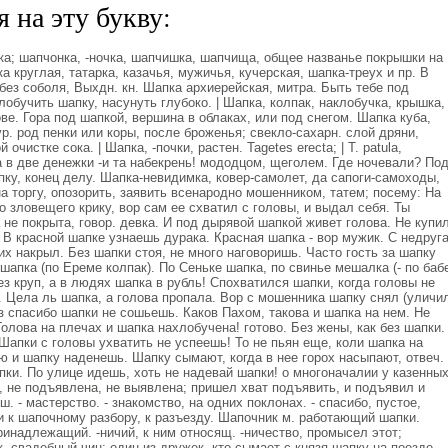
 на эту букву:
а; шапчонка, -ночка, шапчишка, шапчища, общее названье покрышки на
ка круглая, татарка, казачья, мужичья, кучерская, шапка-треух и пр. В
без соболя, Выхдн. кн. Шапка архиерейская, митра. Быть тебе под
клобучить шапку, насунуть глубоко. | Шапка, колпак, наклобучка, крышка,
е. Гора под шапкой, вершина в облаках, или под снегом. Шапка куба,
р. род пенки или коры, после броженья; свекло-сахарн. слой дряни,
чистке сока. | Шапка, -почки, растен. Таgеtes erecta; | Т. раtula,
а в две денежки -и та набекрень! мододцом, щеголем. Где ночевали? По
апку, конец делу. Шапка-невидимка, ковер-самолет, да сапоги-самоходы,
 на торгу, опозорить, заявить всенародно мошенником, татем; посему: На
о зловещего крику, вор сам ее схватил с головы, и выдал себя. Ты
 не покрыта, говор. девка. И под дырявой шапкой живет голова. Не купи
! В красной шапке узнаешь дурака. Красная шапка - вор мужик. С недруга
х накрыл. Без шапки стоя, не много наговоришь. Часто гость за шапку
 шапка (по Ереме колпак). По Сеньке шапка, по свинье мешалка (- по баб
з круп, а в людях шапка в рубль! Спохватился шапки, когда головы не
. Цела ль шапка, а голова пропала. Вор с мошенника шапку снял (уличи
Из спасибо шапки не сошьешь. Каков Пахом, такова и шапка на нем. Не
олова на плечах и шапка нахлобучена! готово. Без жены, как без шапки.
апки с головы ухватить не успеешь! То не пьян еще, коли шапка на
ую и шапку наденешь. Шапку сымают, когда в нее горох насыпают, отвеч.
пки. По улице идешь, хоть не надевай шапки! о многоначалии у казенны
, не подъявлена, не выявлена; пришел хват подъявить, и подъявил и
 - мастерство. - знакомство, на одних поклонах. - спасибо, пустое,
и к шапочному разбору, к разъезду. Шапочник м. работающий шапки.
ринадлежащий. -ничий, к ним относящ. -ничество, промысел этот;
, свадебный чин: один из дружек, кто сымает с князя шапку на поезде,