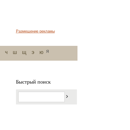
Размещение рекламы
я
ч
ш
щ
э
ю
Быстрый поиск