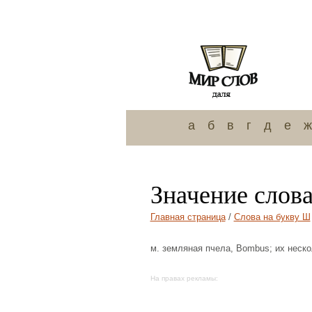
а
б
в
г
д
е
ж
Значение слов
Главная страница
/
Слова на букву Ш
м. земляная пчела, Bombus; их неско
На правах рекламы: