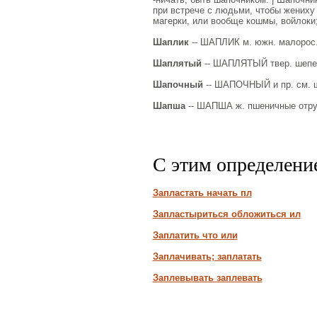
при встрече с людьми, чтобы жениху
магерки, или вообще кошмы, войлоки;
Шаплик
-- ШАПЛИК м. южн. малорос. 
Шаплятый
-- ШАПЛЯТЫЙ твер. шепел
Шапочный
-- ШАПОЧНЫЙ и пр. см. 
Шапша
-- ШАПША ж. пшеничные отруб
С этим определени
Запластать начать пл
Запластыриться обложиться ил
Заплатить что или
Заплачивать; заплатать
Заплевывать заплевать