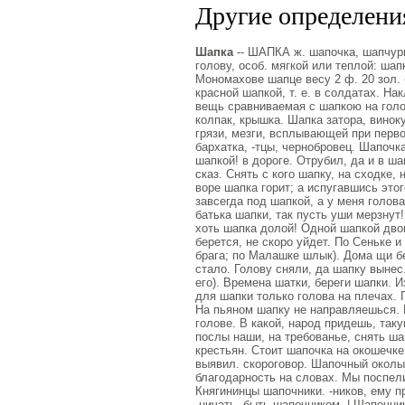
Другие определения
Шапка
-- ШАПКА ж. шапочка, шапчурк
голову, особ. мягкой или теплой: шап
Мономахове шапце весу 2 ф. 20 зол. 
красной шапкой, т. е. в солдатах. На
вещь сравниваемая с шапкою на голов
колпак, крышка. Шапка затора, виноку
грязи, мезги, всплывающей при первой о
бархатка, -тцы, чернобровец. Шапочк
шапкой! в дороге. Отрубил, да и в ш
сказ. Снять с кого шапку, на сходке,
воре шапка горит; а испугавшись этог
завсегда под шапкой, а у меня голова
батька шапки, так пусть уши мерзнут
хоть шапка долой! Одной шапкой двои
берется, не скоро уйдет. По Сеньке и
брага; по Малашке шлык). Дома щи бе
стало. Голову сняли, да шапку вынес
его). Времена шатки, береги шапки. 
для шапки только голова на плечах. Г
На пьяном шапку не направляешься. Ш
голове. В какой, народ придешь, так
послы наши, на требованье, снять ша
крестьян. Стоит шапочка на окошечке
выявил. скороговор. Шапочный околыш.
благодарность на словах. Мы поспел
Княгининцы шапочники. -ников, ему п
-ничать, быть шапочником. | Шапочник