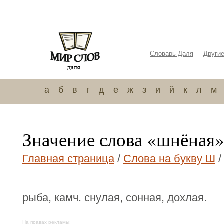
Словарь Даля
Други
а
б
в
г
д
е
ж
з
и
й
к
л
м
Значение слова «шнёная
Главная страница
/
Слова на букву Ш
/
рыба, камч. снулая, сонная, дохлая.
На правах рекламы: