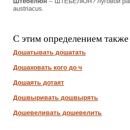
Штебелюн
-- ШТЕБЕЛЮН? луговой раки
austriacus.
С этим определением также
Дошатывать дошатать
Дошаховать кого до ч
Дошаять дотаят
Дошвыривать дошвырять
Дошевеливать дошевелить