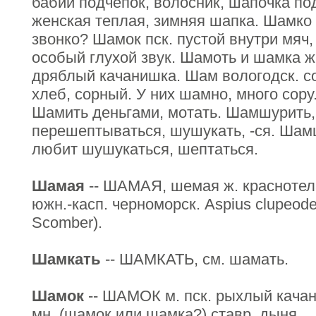
бабий подчепок, волосник, шапочка под
женская теплая, зимняя шапка. Шамко н
звонко? Шамок пск. пустой внутри мяч, 
особый глухой звук. Шамоть и шамка ж.
дряблый качанишка. Шам вологодск. со
хлеб, сорный. У них шамно, много сору
Шамить деньгами, мотать. Шамшурить, -
перешептываться, шушукать, -ся. Шам
любит шушукаться, шептаться.
Шамая
-- ШАМАЯ, шемая ж. краснотела
южн.-касп. черноморск. Aspius clupeode
Scomber).
Шамкать
-- ШАМКАТЬ, см. шамать.
Шамок
-- ШАМОК м. пск. рыхлый кача
мн. (шамок или шамка?) ставр. дыня.