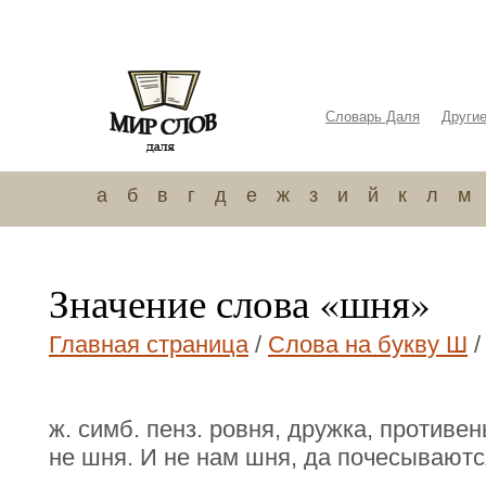
Словарь Даля
Други
а
б
в
г
д
е
ж
з
и
й
к
л
м
Значение слова «шня»
Главная страница
/
Слова на букву Ш
/
ж. симб. пенз. ровня, дружка, противен
не шня. И не нам шня, да почесываютс