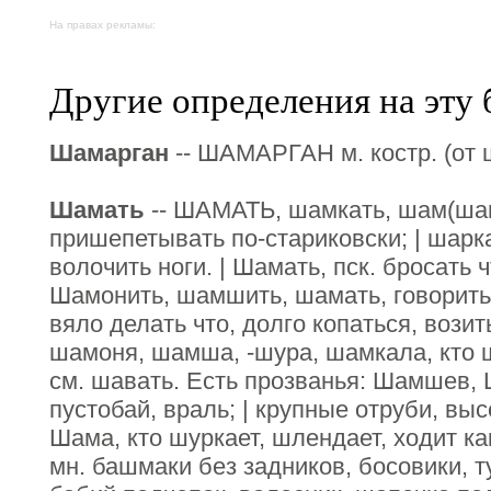
На правах рекламы:
Другие определения на эту 
Шамарган
-- ШАМАРГАН м. костр. (от 
Шамать
-- ШАМАТЬ, шамкать, шам(шав
пришепетывать по-стариковски; | шарка
волочить ноги. | Шамать, пск. бросать 
Шамонить, шамшить, шамать, говорить
вяло делать что, долго копаться, вози
шамоня, шамша, -шура, шамкала, кто ш
см. шавать. Есть прозванья: Шамшев, 
пустобай, враль; | крупные отруби, выс
Шама, кто шуркает, шлендает, ходит ка
мн. башмаки без задников, босовики, т