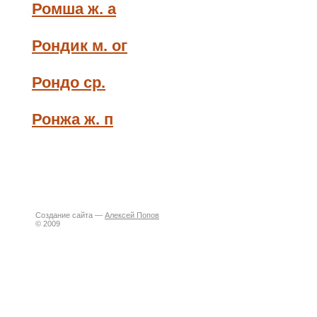
Ромша ж. а
Рондик м. ог
Рондо ср.
Ронжа ж. п
Создание сайта —
Алексей Попов
© 2009