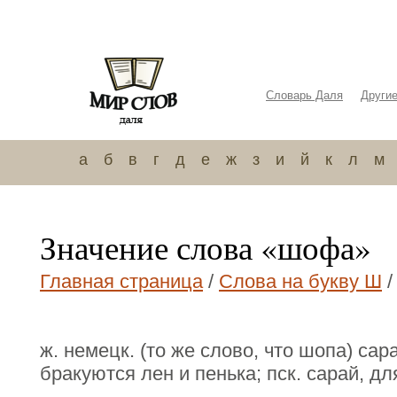
Словарь Даля
Други
а
б
в
г
д
е
ж
з
и
й
к
л
м
Значение слова «шофа»
Главная страница
/
Слова на букву Ш
/
ж. немецк. (то же слово, что шопа) сар
бракуются лен и пенька; пск. сарай, дл