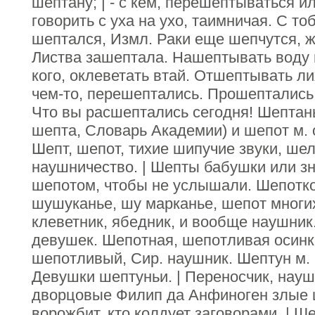
шептану; | - с кем, перешептываться 
говорить с уха на ухо, таимничая. С то
шептался, Измл. Раки еще шепчутся, ж
Листва зашептала. Нашептывать воду 
кого, оклеветать втай. Отшептывать л
чем-то, перешептались. Прошептались 
Что вы расшептались сегодня! Шептанье
шепта, Словарь Академии) и шепот м. об
Шепт, шепот, тихие шипучие звуки, шел
наушничество. | Шепты бабушки или зн
шепотом, чтобы не услышали. Шепотко
шушуканье, шу марканье, шепот многих
клеветник, ябедник, и вообще наушник
девушек. Шепотная, шепотливая осинк
шепотливый, Сир. наушник. Шептун м. -т
Девушки шептуньи. | Переносчик, науш
дворцовые Филип да Анфиноген злые ш
ворожбит, кто колдует заговорами. | Ше