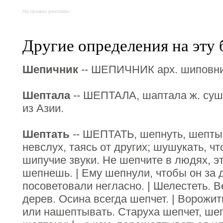
На правах рекламы:
Другие определения на эту 
Шепичник
-- ШЕПИЧНИК арх. шиповни
Шептала
-- ШЕПТАЛА, шаптала ж. суш
из Азии.
Шептать
-- ШЕПТАТЬ, шепнуть, шептыв
невслух, таясь от других; шушукать, 
шипучие звуки. Не шепчите в людях, э
шепнешь. | Ему шепнули, чтобы он за 
посоветовали негласно. | Шелестеть. В
дерев. Осина всегда шепчет. | Ворожит
или нашептывать. Старуха шепчет, шепт