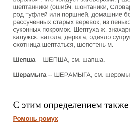
шептанники (ошибч. шонтаники, Слова
род туфлей или поршней, домашние бос
рассученных старых веревок, из пенько
суконных покромок. Шептуха ж. знахарка
калужск. ватола, дерюга, одеяло супру
охотница шептаться, шепотень м.
Шепша
-- ШЕПША, см. шапша.
Шерамыга
-- ШЕРАМЫГА, см. шеромы
С этим определением также
Ромонь ромух