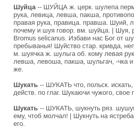
Шуйца
-- ШУЙЦА ж. церк. шулепа перм
рука, левица, левша, пакша, противопо
правая рука, правица. правша. Шуий, 
почему и шуя говор. вм. шуйца. | Шуя, 
Bromus selicanus. Избави нас Бог от ш
пребыванья! Шуйство стар. кривда, не
м. шуячка ж. шульга об. кому левая ру
левша, левоша, пакша, шульгач, -чка и 
же.
Шукать
-- ШУКАТЬ что, польск. искать,
действ. по глаг. Шукаючи чужого, свое 
Шукать
-- ШУКАТЬ, шукнуть ряз. шушук
ему, чтоб молчал! | Шукнуть на ястреба
его.