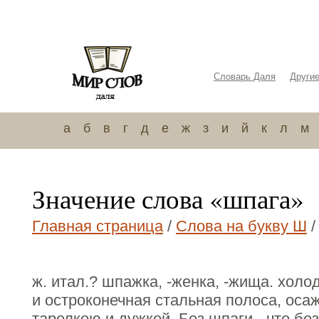
Словарь Даля
Други
а
б
в
г
д
е
ж
з
и
й
к
л
м
Значение слова «шпага»
Главная страница
/
Слова на букву Ш
/
ж. итал.? шпажка, -женка, -жища. холо
и остроконечная стальная полоса, осаж
тарелкою и дужкой, Без шпаги - что без