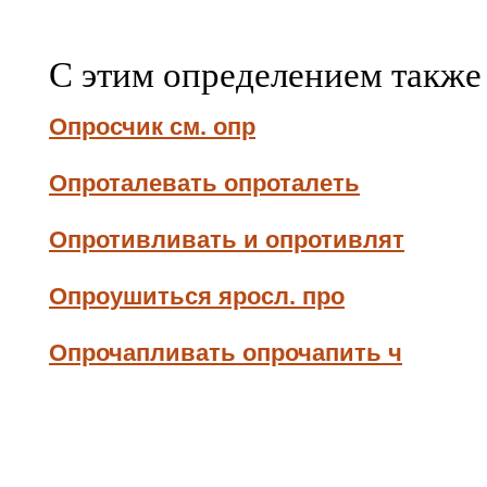
С этим определением также
Опросчик см. опр
Опроталевать опроталеть
Опротивливать и опротивлят
Опроушиться яросл. про
Опрочапливать опрочапить ч