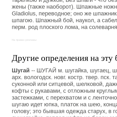
жены (также наоборот). Шпажные ножн
Gladiolus, переводное; оно же шпажник;
шпагою. Шпажный бой, наукол, а сабель
перм. род плоского лома, на солеварня
На правах рекламы:
Другие определения на эту 
Шугай
-- ШУГАЙ м. шугайка, шугаец, ш
арх. вологодск. новг. костр. твер. пск. 
суконной или ситцевой, шелковой, даж
кофты с рукавами, с отложным круглым
застежками, с перехватом и с ленточно
шугаю идет юпка, платок на шею, конц
голову; это бывшая одежда старух, в го