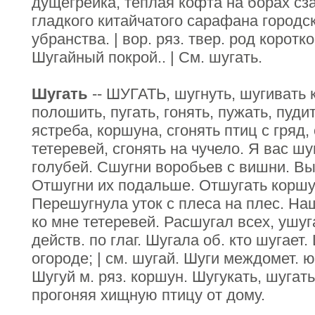
дущегрейка, теплая кофта на борах сза
гладкого китайчатого сарафана городск
убранства. | вор. ряз. твер. род коротк
Шугайный покрой.. | См. шугать.
Шугать
-- ШУГАТЬ, шугнуть, шугивать к
полошить, пугать, гонять, пужать, пуди
ястреба, коршуна, сгонять птиц с гряд
тетеревей, сгонять на чучело. Я вас ш
голубей. Сшугни воробьев с вишни. Вы
Отшугни их подальше. Отшугать коршун
Перешугнула уток с плеса на плес. На
ко мне тетеревей. Расшугал всех, ушуг
действ. по глаг. Шугала об. кто шугает.
огороде; | см. шугай. Шуги междомет. ю
Шугуй м. ряз. коршун. Шугукать, шугать,
прогоняя хищную птицу от дому.