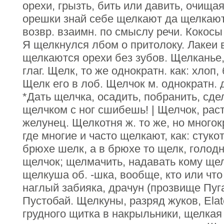
орехи, грызть, бить или давить, очищая
орешки знай себе щелкают да щелкают,
возвр. взаимн. по смыслу речи. Кокосы
Я щелкнулся лбом о притолоку. Лакеи 
щелкаются орехи без зубов. Щелканье,
глаг. Щелк, то же однократн. как: хлоп,
Щелк его в лоб. Щелчок м. однократн.
*Дать щелчка, осадить, побранить, сде
щелчком с ног сшибешь! | Щелчок, растен
желунец. Щелкотня ж. то же, но многок
где многие и часто щелкают, как: стуко
брюхе шелк, а в брюхе то щелк, голод
щелчок; щелмачить, надавать кому щел
щелкуша об. -шка, вообще, кто или что
наглый забияка, драчун (прозвище Пуга
Пустобай. Щелкуны, разряд жуков, Ela
грудного щитка в накрыльники, щелкая 