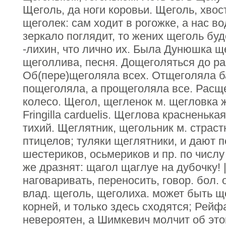
Щеголь, да ноги коровьи. Щеголь, хвос
щеголек: сам ходит в рогожке, а нас в
зеркало поглядит, то жених щеголь буд
-лихин, что лично их. Была Дунюшка 
щеголлива, песня. Дощеголяться до ра
Об(пере)щеголяла всех. Отщеголяла б
пощеголяла, а прощеголяла все. Расщ
колесо. Щегол, щегленок м. щегловка ж
Fringilla carduelis. Щеглова красненьк
тихий. Щеглятник, щегольник м. страс
птицелов; туляки щеглятники, и дают 
шестериков, осьмериков и пр. по числу
же дразнят: щагол щаглуе на дубочку! 
наговаривать, переносить, говор. бол. 
влад. щеголь, щеголиха. может быть щ
корней, и только здесь сходятся; Рейфа 
невероятен, а Шимкевич молчит об этом,