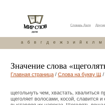
Словарь Даля
Други
а
б
в
г
д
е
ж
з
и
й
к
л
м
Значение слова «щеголят
Главная страница
/
Слова на букву Щ
/
щегольнуть чем, хвастать, хвалиться 
щеголяет волосами, косой, славится и
выставляя их напоказ. Щеголять лошад