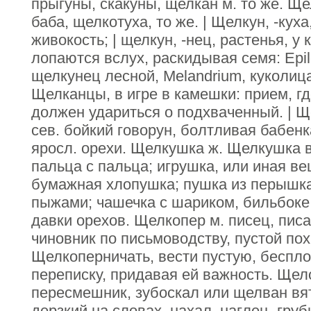
прыгуны, скакуны, щелкан м. то же. Ще
баба, щелкотуха, то же. | Щелкун, -кух
живокость; | щелкун, -нец, растенья, у 
лопаются вслух, раскидывая семя: Epil
щелкунец лесной, Melandrium, куколиц
Щелканцы, в игре в камешки: прием, г
должен удариться о подхваченный. | Ще
сев. бойкий говорун, болтливая бабен
яросл. орехи. Щелкушка ж. Щелкушка в
пальца с пальца; игрушка, или иная ве
бумажная хлопушка; пушка из перышк
пыжами; чашечка с шариком, бильбоке;
давки орехов. Щелкопер м. писец, писа
чиновник по письмоводству, пустой по
Щелкоперничать, вести пустую, беспл
переписку, придавая ей важность. Щело
пересмешник, зубоскал или щелван вят
дерзкий на словах, нахал, наглец, груб