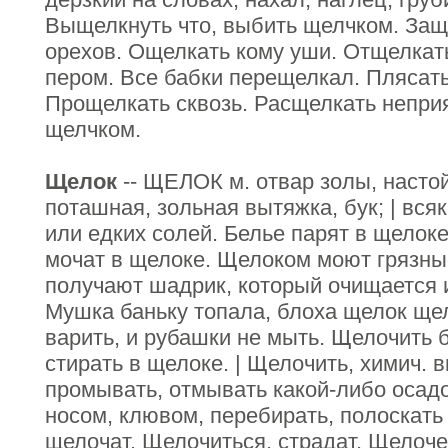
Выщелкнуть что, выбить щелчком. Защ
орехов. Ощелкать кому уши. Отщелкат
пером. Все бабки перещелкал. Плясат
Прощелкать сквозь. Расщелкать неприя
щелчком.
Щелок
-- ЩЕЛОК м. отвар золы, настой
поташная, зольная вытяжка, бук; | вся
или едких солей. Белье парят в щелоке
мочат в щелоке. Щелоком моют грязны
получают шадрик, который очищается 
Мушка баньку топала, блоха щелок ще
варить, и рубашки не мыть. Щелочить б
стирать в щелоке. | Щелочить, химич.
промывать, отмывать какой-либо осадо
носом, клювом, перебирать, полоскать
щелочат. Щелочиться, страдат. Щелочен