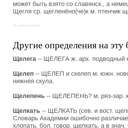
может быть взято со славянск., а немецк
Щегля ср. щегленёно(че)к м. птенчик щ
На правах рекламы:
Другие определения на эту 
Щелега
-- ЩЕЛЕГА ж. арх. подводный 
Щелеп
-- ЩЕЛЕП и скелеп м. южн. ново
нижняя скула.
Щелепень
-- ЩЕЛЕПЕНЬ? м. ряз-зар. к
Щелкать
-- ЩЕЛКАТЬ (сев. и вост. щелк
Словарь Академии ошибочно различает т
хлопать, бол. говор. щелкать, а в знач. 