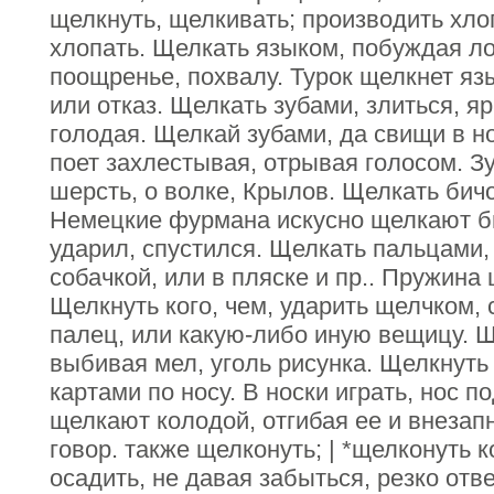
щелкнуть, щелкивать; производить хло
хлопать. Щелкать языком, побуждая л
поощренье, похвалу. Турок щелкнет яз
или отказ. Щелкать зубами, злиться, яр
голодая. Щелкай зубами, да свищи в н
поет захлестывая, отрывая голосом. З
шерсть, о волке, Крылов. Щелкать бичо
Немецкие фурмана искусно щелкают би
ударил, спустился. Щелкать пальцами, 
собачкой, или в пляске и пр.. Пружина
Щелкнуть кого, чем, ударить щелчком,
палец, или какую-либо иную вещицу. 
выбивая мел, уголь рисунка. Щелкнуть 
картами по носу. В носки играть, нос п
щелкают колодой, отгибая ее и внезапн
говор. также щелконуть; | *щелконуть к
осадить, не давая забыться, резко отве