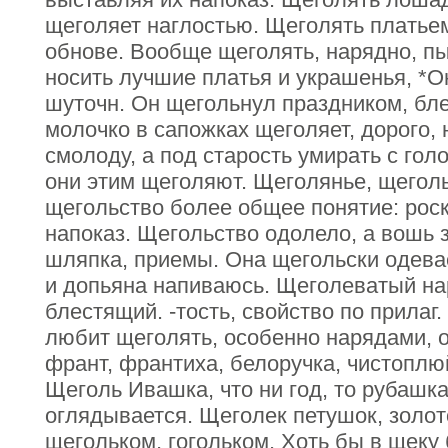
щеголяет наглостью. Щеголять платьем;
обнове. Вообще щеголять, нарядно, пы
носить лучшие платья и украшенья, *О
шуточн. Он щегольнул праздником, бл
молочко в сапожках щеголяет, дорого,
смолоду, а под старость умирать с голо
они этим щеголяют. Щеголянье, щегольс
щегольство более общее понятие: рос
напоказ. Щегольство одолело, а вошь 
шляпка, приемы. Она щегольски одева
и допьяна напиваюсь. Щеголеватый на
блестящий. -тость, свойство по прилаг.
любит щеголять, особенно нарядами, 
франт, франтиха, белоручка, чистоплюй
Щеголь Ивашка, что ни год, то рубашк
оглядывается. Щеголек петушок, золот
щегольком, гогольком. Хоть бы в щеку