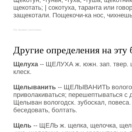
щекотать; | сокотуха, таранта или гово
защекотали. Пощекочи-ка нос, чихнешь
На правах рекламы:
Другие определения на эту 
Щелуха
-- ЩЕЛУХА ж. южн. зап. твер. 
клеск.
Щелыванить
-- ЩЕЛЫВАНИТЬ вологодс
приволакиваться; перешептываться с д
Щелыван вологодск. зубоскал, повеса.
беседовать, болтать.
Щель
-- ЩЕЛЬ ж. щелка, щелочка, ще