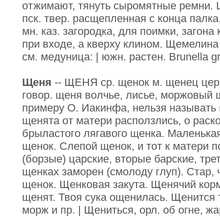
отжимают, тянуть сыромятные ремни.
пск. твер. расщепленная с конца палка
мн. каз. загородка, для поимки, загона
при входе, а кверху клином. Щемелина 
см. медуница: | южн. растен. Brunella gr
Щеня
-- ЩЕНЯ ср. щенок м. щенец цер
говор. щеня волчье, лисье, моржовый 
примеру О. Иакинфа, нельзя называть
щенята от матери расползлись, о раск
брыластого лягавого щенка. Маленькая
щенок. Слепой щенок, и тот к матери 
(борзые) царские, вторые барские, тре
щенках заморен (смолоду глуп). Стар, ч
щенок. Щенковая закута. Щенячий корм
щенят. Твоя сука ощенилась. Щенится т
морж и пр. | Щениться, орл. об огне, жа