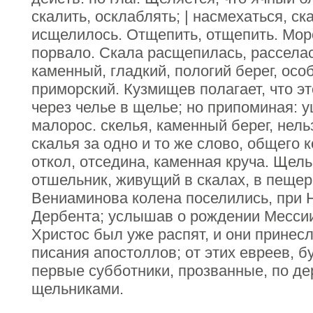
скалить, осклаблять; | насмехаться, ск
исщелилось. Отщепить, отщепить. Мор
порвало. Скала расщепилась, расселас
каменный, гладкий, пологий берег, осо
приморский. Кузмищев полагает, что э
через челье в щелье; но припоминая: ущ
малорос. скелья, каменный берег, нель
скалья за одно и то же слово, общего к
откол, отседина, каменная круча. Щель
отшельник, живущий в скалах, в пещер
Вениаминова колена поселились, при 
Дербента; услышав о рождении Мессии
Христос был уже распят, и они принесл
писания апостоллов; от этих евреев, б
первые субботники, прозванные, по де
щельниками.