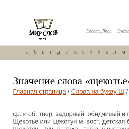
Словарь Даля
Други
а
б
в
г
д
е
ж
з
и
й
к
л
м
Значение слова «щекотье
Главная страница
/
Слова на букву Щ
/
ср. и об. твер. задорный, обидчивый и
Щекотье или щекотун м. вост. детская 
Щекотун, -тунья, -туха, -туша, щекотник