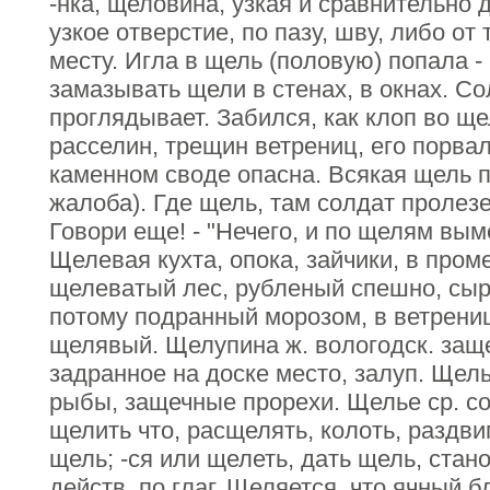
-нка, щеловина, узкая и сравнительно 
узкое отверстие, по пазу, шву, либо о
месту. Игла в щель (половую) попала -
замазывать щели в стенах, в окнах. С
проглядывает. Забился, как клоп во ще
расселин, трещин ветрениц, его порва
каменном своде опасна. Всякая щель пи
жалоба). Где щель, там солдат пролезет
Говори еще! - "Нечего, и по щелям вым
Щелевая кухта, опока, зайчики, в про
щелеватый лес, рубленый спешно, сырь
потому подранный морозом, в ветрениц
щелявый. Щелупина ж. вологодск. защ
задранное на доске место, залуп. Щель
рыбы, защечные прорехи. Щелье ср. со
щелить что, расщелять, колоть, раздви
щель; -ся или щелеть, дать щель, ста
действ. по глаг. Щеляется, что ячный б