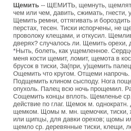
Щемить
-- ЩЕМИТЬ, щемнуть, щемлять
чем или чем, давить, сжимать, гнести, 
Щемить ремни, оттягивать и бороздит
перстах, тесен. Тиски испорчены, не щ
проволоку клещами, и откусил. Щемлив
дверях? случалось ли. Щемить орехи, д
*Ныть, болеть, как ущемленное. Сердце
меня кости щемит, ломит, щемота в кос
брусок в тиски, За(при, у)щемить пале
Ощемить что кругом. Отщеми напрочь.
Подщемить клином сысподу. Нога пощ
опухоль. Палец всю ночь прощемил. Р
Сощемить концы вплоть. Щемленье ср.
действие по глаг. Щемок м. однократн.
щемком. Щомы м. мн. щемочки, тиски, 
или щипцы, для давки орехов; щомы и
щемло ср. деревянные тиски, клещи, л