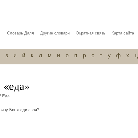
Словарь Даля
Другие словари
Обратная связь
Карта сайта
з
и
й
к
л
м
н
о
п
р
с
т
у
ф
х
ц
 «еда»
/ Еда
отрину Бог люди своя?