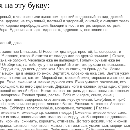
 на эту букву:
еный, о человеке или животном: крепкий и здоровый на вид, дюжий,
пе, дереве; не трухлявый, плотный и здоровый, сбитый; о сыпучих телах
ий, хорошо перебродивший, бьющий в нос; о ветре, морозе: острый,
бора. Едренизна ж. арх. едреность, ядреность, состояние по
леный, дока.
 животное Erinaceus. В Россн их два вида; простой, Е. europaeus, и
| *Человек, который ежится от холода или по другой причине. | Скряга,
ака не обгонит. Черепаха ежа не выпередит. Голыми руками ежа не
! Отойди еж, на тебе тулуп не хорош! Это еж, его руками не возьмешь.
 Сердит еж, да весь дерма ком. Что на хвать, то ёршь да ёж! Искал
г мешок, да в мешке то ежок. Вертится, словно на ежа сел. Вьется ужем
ива, а колется, как еж. Морской еж, морской ежик, морское животное, из
ра. Ежка, еженька м. кличка ручного ежа. Ежик умалит. захохлыш, кто
осящийся, из него сделанный. Держать кого в ежевых рукавицах, строго
ежевой щетиной оброс. Болит голова: остричь до гола, посыпать ежевым
лекарками. Ежевая трава, растен. Echium vulgare, синяк, синец,
 строптивый, задорный, огрызливый, неуступчивый. Еже(о)вик м. гриб
edo, земляничное дерево, лесное яблоко. Ежевник м. растен. Anabasis
стен. Echinops spherocephalus, мордовник, татарник. | Растен.
 ежевина ж. ежевище ср. ежевое гнездо. | Ежевина, ежевое мясо, сало,
ра с иглами, навязываемая теленку на морду, чтобы корова не давалась
ть, корчить, сжимать, коробить, стягивать. До того дожили, что и ножки
орадка. Ежиться, корчиться, жаться, стягиваться, умаляться; морщиться
охо можется, что-то ёжится. Поёжился немного. Съёжился вовсе.