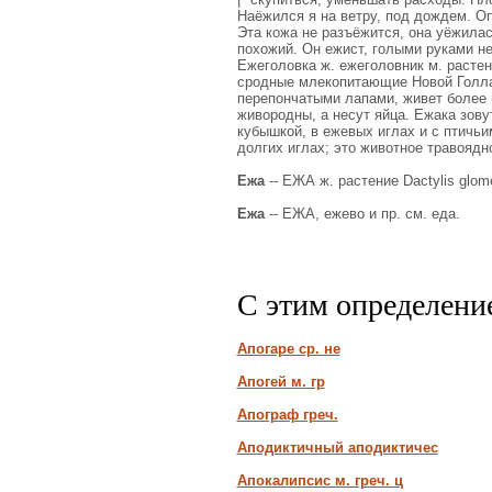
Наёжился я на ветру, под дождем. О
Эта кожа не разъёжится, она уёжилас
похожий. Он ежист, голыми руками не
Ежеголовка ж. ежеголовник м. растень
сродные млекопитающие Новой Голлан
перепончатыми лапами, живет более в 
живородны, а несут яйца. Ежака зову
кубышкой, в ежевых иглах и с птичьим
долгих иглах; это животное травоядн
Ежа
-- ЕЖА ж. растение Dactylis glom
Ежа
-- ЕЖА, ежево и пр. см. еда.
С этим определени
Апогаре ср. не
Апогей м. гр
Апограф греч.
Аподиктичный аподиктичес
Апокалипсис м. греч. ц