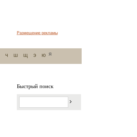
Размещение рекламы
я
ч
ш
щ
э
ю
Быстрый поиск