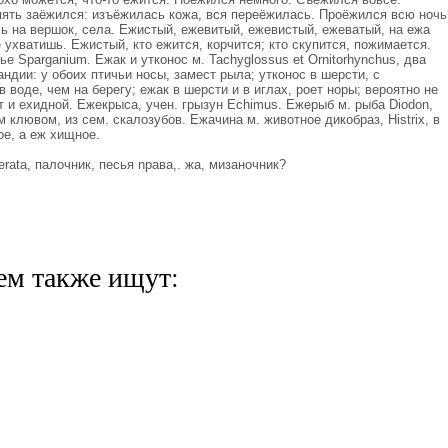
пять заёжился: изъёжилась кожа, вся переёжилась. Проёжился всю ночь
ь на вершок, села. Ежистый, ежевитый, ежевистый, ежеватый, на ежа
 ухватишь. Ежистый, кто ежится, корчится; кто скупится, пожимается.
е Sparganium. Ежак и утконос м. Tachyglossus et Ornitorhynchus, два
дии: у обоих птичьи носы, замест рыла; утконос в шерсти, с
воде, чем на берегу; ежак в шерсти и в иглах, роет норы; вероятно не
т и ехидной. Ежекрыса, учен. грызун Echimus. Ежерыб м. рыба Diodon,
 клювом, из сем. скалозубов. Ежачина м. животное дикобраз, Histrix, в
ое, а еж хищное.
erata, палочник, песья nрава,. жа, мизаночник?
ем также ищут: