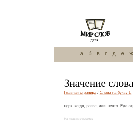
а
б
в
г
д
е
ж
Значение слова
Главная страница
/
Слова на букву Е
церк. когда, разве, или, нечто. Еда 
На правах рекламы: