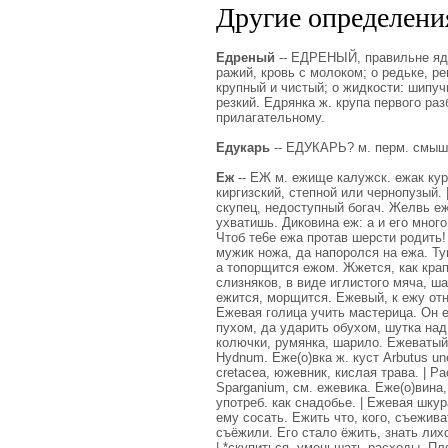
Другие определения
Едреный
-- ЕДРЕНЫЙ, правильне ядр
ражий, кровь с молоком; о редьке, ре
крупный и чистый; о жидкости: шипуч
резкий. Едрянка ж. крупа первого раз
прилагательному.
Едукарь
-- ЕДУКАРЬ? м. перм. смыш
Еж
-- ЕЖ м. ежище калужск. ежак кур.
киргизский, степной или чернопузый. 
скупец, недоступный богач. Желвь еж
ухватишь. Диковина еж: а и его много
Чтоб те6е ежа протав шерсти родить!
мужик ножа, да напоролся на ежа. Ту
а топорщится ежом. Жжется, как крап
слизняков, в виде иглистого мяча, ша
ежится, морщится. Ежевый, к ежу отн
Ежевая голица учить мастерица. Он 
пухом, да ударить обухом, шутка над 
колючки, румянка, шарило. Ежеватый,
Hydnum. Еже(о)вка ж. куст Arbutus un
cretacea, южевник, кислая трава. | Ра
Sparganium, см. ежевика. Еже(о)вина,
употреб. как снадобье. | Ежевая шку
ему сосать. Ежить что, кого, съежива
съёжили. Его стало ёжить, знать лих
| *скупиться, уменьшать расходы. Пл