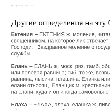
На правах рекламы:
Другие определения на эту 
Ектения
-- ЕКТЕНИЯ ж. моление, чита
священником, на которое лик отвечает
Господи. | Заздравное моление о госуд
службы.
Елань
-- ЕЛАНЬ ж. моск. ряз. тамб. о
или полевая равнина; сиб. то же, возв
равнина; лысина, плешина. Еланка или
елани относящ. Еланщик м. крестьянин,
на елани, куда и он иногда самовольно
Елаха
-- ЕЛАХА, алаха, елашка ж. пиво