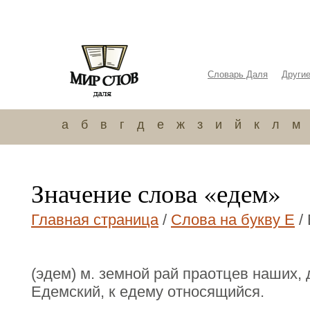
Словарь Даля
Други
а
б
в
г
д
е
ж
з
и
й
к
л
м
Значение слова «едем»
Главная страница
/
Слова на букву Е
/
(эдем) м. земной рай праотцев наших,
Едемский, к едему относящийся.