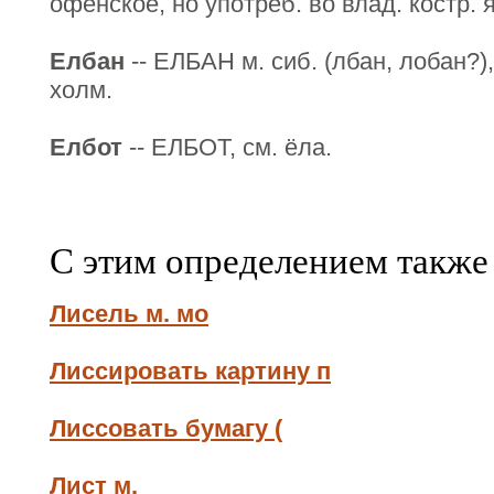
офенское, но употреб. во влад. костр. 
Елбан
-- ЕЛБАН м. сиб. (лбан, лобан?)
холм.
Елбот
-- ЕЛБОТ, см. ёла.
С этим определением также
Лисель м. мо
Лиссировать картину п
Лиссовать бумагу (
Лист м.