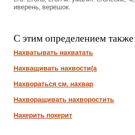
иверень, верешок.
С этим определением также
Нахватывать нахватать
Нахващивать нахвости(а
Нахвораться см. нахвар
Нахворащивать нахворостить
Нахерить похерит