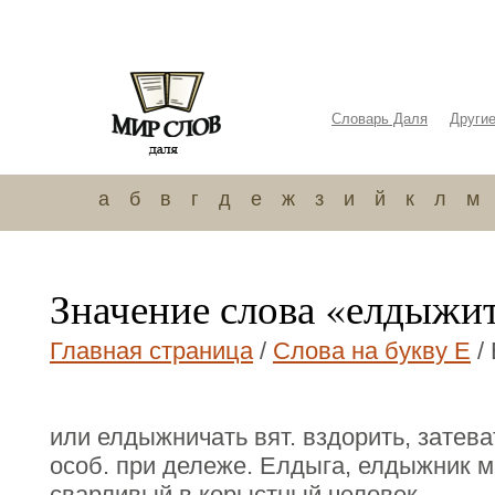
Словарь Даля
Други
а
б
в
г
д
е
ж
з
и
й
к
л
м
Значение слова «елдыжи
Главная страница
/
Слова на букву Е
/
или елдыжничать вят. вздорить, затева
особ. при дележе. Елдыга, елдыжник 
сварливый в корыстный человек.