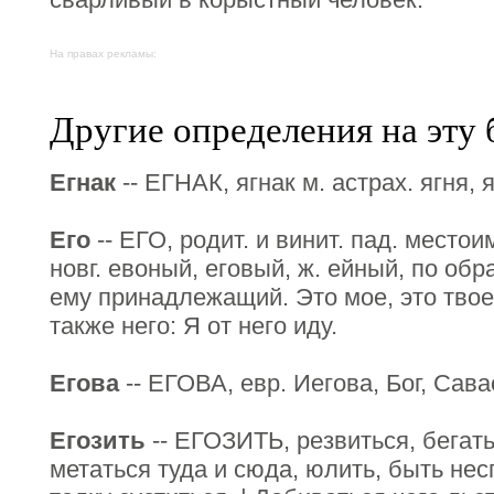
На правах рекламы:
Другие определения на эту 
Егнак
-- ЕГНАК, ягнак м. астрах. ягня, 
Его
-- ЕГО, родит. и винит. пад. местоим
новг. евоный, еговый, ж. ейный, по обра
ему принадлежащий. Это мое, это твое,
также него: Я от него иду.
Егова
-- ЕГОВА, евр. Иегова, Бог, Сава
Егозить
-- ЕГОЗИТЬ, резвиться, бегат
метаться туда и сюда, юлить, быть не