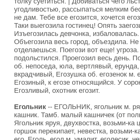
толку суетиться. | Добиваться чего ль
угодливостью, рассыпаться мелким бес
не дам. Тебе все егозится, хочется его
Таки выегозила гостинец! Опять заегоз
Изъегозилась девчонка, избаловалась.
Объегозила весь город, объездила. Не
отделаешься. Поегози вот еще! угроза.
подольстился. Проегозил весь день. По
об. непоседа, юла, вертлявый, ерунда,
вкрадчивый, Егозушка об. егозенок м. 
Егозиный, к егозе относящийся. У соро
Егозливый, охотник егозит.
Егольник
-- ЕГОЛЬНИК, ягольник м. ря
кашник. Тамб. малый кашничек (от поль
Ягольник яруя, двухвостка, возьми-ка 
горшок перекипает, невестка, возьми-к
его. Еголь, егол м. умалит. еголесик, ч