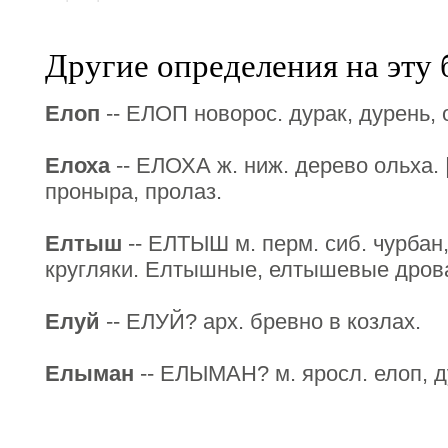
Другие определения на эту 
Елоп
-- ЕЛОП новорос. дурак, дурень, 
Елоха
-- ЕЛОХА ж. ниж. дерево ольха. |
проныра, пролаз.
Елтыш
-- ЕЛТЫШ м. перм. сиб. чурбан
кругляки. Елтышные, елтышевые дрова
Елуй
-- ЕЛУЙ? арх. бревно в козлах.
Елыман
-- ЕЛЫМАН? м. яросл. елоп, д