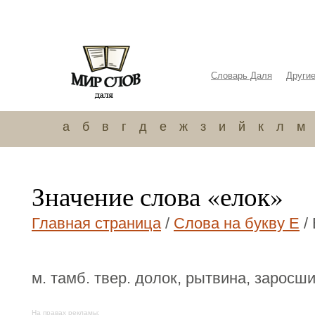
Словарь Даля
Други
а
б
в
г
д
е
ж
з
и
й
к
л
м
Значение слова «елок»
Главная страница
/
Слова на букву Е
/
м. тамб. твер. долок, рытвина, заросши
На правах рекламы: