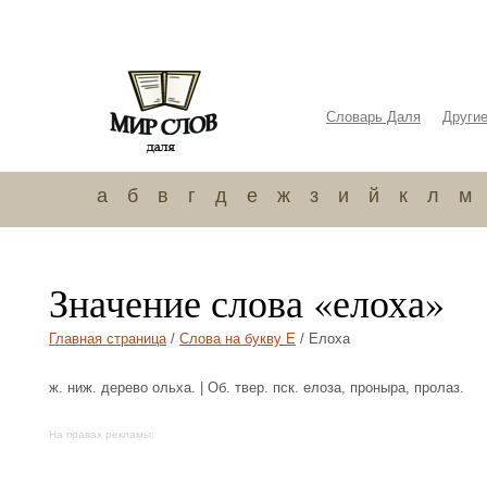
Словарь Даля
Други
а
б
в
г
д
е
ж
з
и
й
к
л
м
Значение слова «елоха»
Главная страница
/
Слова на букву Е
/ Елоха
ж. ниж. дерево ольха. | Об. твер. пск. елоза, проныра, пролаз.
На правах рекламы: