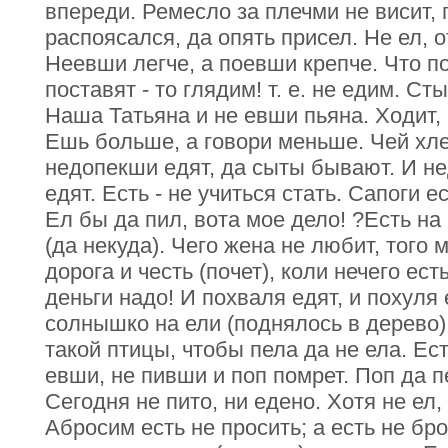
впереди. Ремесло за плечми не висит, п
распоясался, да опять присел. Не ел, 
Неевши легче, а поевши крепче. Что пос
поставят - то глядим! т. е. не едим. Сты
Наша Татьяна и не евши пьяна. Ходит, 
Ешь больше, а говори меньше. Чей хлеб
недопекши едят, да сыты бывают. И н
едят. Есть - не учиться стать. Сапоги е
Ел бы да пил, вота мое дело! ?Есть на 
(да некуда). Чего жена не любит, того 
дорога и честь (почет), коли нечего ест
деньги надо! И похваля едят, и похуля 
солнышко на ели (поднялось в дерево),
такой птицы, чтобы пела да не ела. Ест 
евши, не пивши и поп помрет. Поп да п
Сегодня не пито, ни едено. Хотя не ел
Абросим есть не просить; а есть не бр