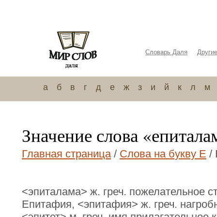
Словарь Даля
Други
а
б
в
г
д
е
ж
з
и
й
к
л
м
Значение слова «епитала
Главная страница
/
Слова на букву Е
/
<эпиталама> ж. греч. пожелательное 
Епитафия, <эпитафия> ж. греч. нагробн
<эпитет> м. греч. имя прилагательное 