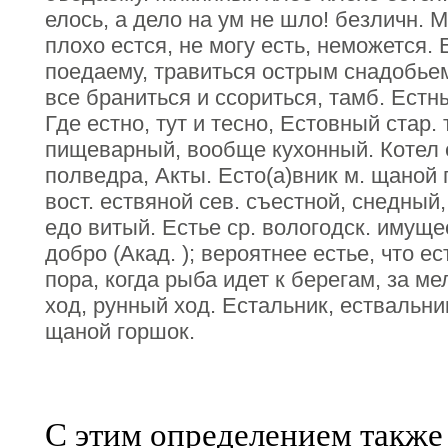
елось, а дело на ум не шло! безличн. М
плохо естся, не могу есть, неможется. 
поедаему, травиться острым снадобьем.
все браниться и ссориться, тамб. Естн
Где естно, тут и тесно, Естовный стар. 
пищеварный, вообще кухонный. Котел 
полведра, Акты. Есто(а)вник м. щаной 
вост. ествяной сев. съестной, снедны
едо витый. Естье ср. вологодск. имуще
добро (Акад. ); вероятнее естье, что ес
пора, когда рыба идет к берегам, за м
ход, рунный ход. Естальник, ествальни
щаной горшок.
С этим определением также