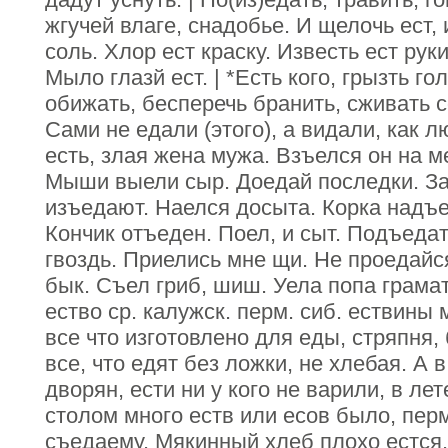
жгучей влаге, снадобье. И щелочь ест, 
соль. Хлор ест краску. Известь ест руки
Мыло глазй ест. | *Есть кого, грызть гол
обижать, бесперечь бранить, сживать с
Сами не едали (этого), а видали, как 
есть, злая жена мужа. Взъелся он на м
Мыши выели сыр. Доедай последки. За
изъедают. Наелся досыта. Корка надъ
Кончик отъеден. Поел, и сыт. Подъедат
гвоздь. Приелись мне щи. Не проедайся
бык. Съел гриб, шиш. Уела попа граматк
ество ср. калужск. перм. сиб. ествины 
все что изготовлено для еды, стряпня, 
все, что едят без ложки, не хлебая. А 
дворян, ести ни у кого не варили, в лет
столом много еств или есов было, перм
съедаему. Мякинный хлеб плохо естся.