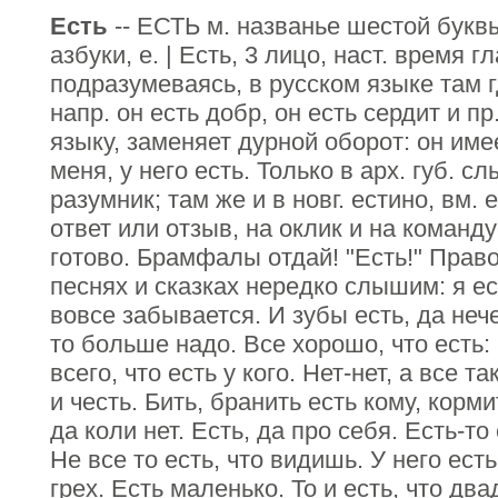
Есть
-- ЕСТЬ м. названье шестой букв
азбуки, е. | Есть, 3 лицо, наст. время гл
подразумеваясь, в русском языке там гд
напр. он есть добр, он есть сердит и пр
языку, заменяет дурной оборот: он имее
меня, у него есть. Только в арх. губ. с
разумник; там же и в новг. естино, вм. е
ответ или отзыв, на оклик и на команд
готово. Брамфалы отдай! "Есть!" Правор
песнях и сказках нередко слышим: я ес
вовсе забывается. И зубы есть, да нече
то больше надо. Все хорошо, что есть: 
всего, что есть у кого. Нет-нет, а все та
и честь. Бить, бранить есть кому, корми
да коли нет. Есть, да про себя. Есть-то
Не все то есть, что видишь. У него есть
грех. Есть маленько. То и есть, что дв