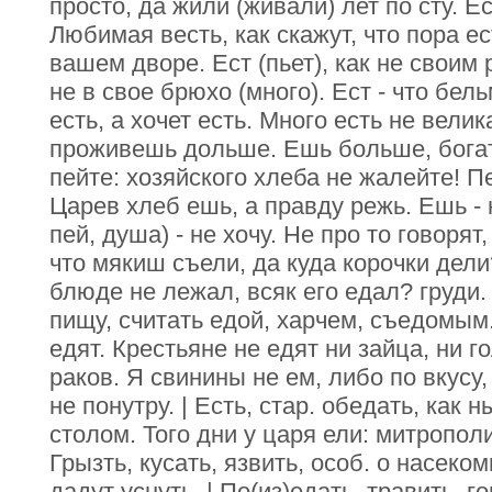
просто, да жили (живали) лет по сту. Ес
Любимая весть, как скажут, что пора е
вашем дворе. Ест (пьет), как не своим р
не в свое брюхо (много). Ест - что бел
есть, а хочет есть. Много есть не вели
проживешь дольше. Ешь больше, бога
пейте: хозяйского хлеба не жалейте! П
Царев хлеб ешь, а правду режь. Ешь - 
пей, душа) - не хочу. Не про то говорят,
что мякиш съели, да куда корочки дел
блюде не лежал, всяк его едал? груди.
пищу, считать едой, харчем, съедомым.
едят. Крестьяне не едят ни зайца, ни г
раков. Я свинины не ем, либо по вкусу,
не понутру. | Есть, стар. обедать, как
столом. Того дни у царя ели: митропол
Грызть, кусать, язвить, особ. о насеко
дадут уснуть. | По(из)едать, травить, г