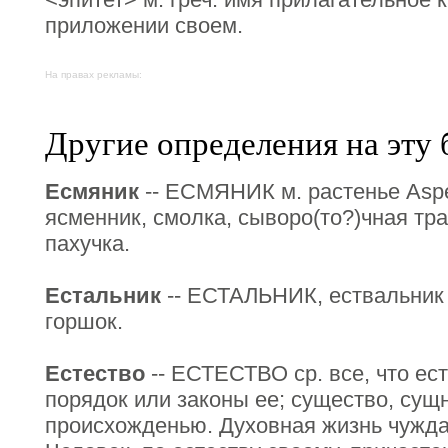
приложении своем.
На правах рекламы:
Другие определения на эту 
Есмяник
-- ЕСМЯНИК м. растенье Asper
ясменник, смолка, сыворо(то?)чная трав
пахучка.
Естальник
-- ЕСТАЛЬНИК, ествальник 
горшок.
Естество
-- ЕСТЕСТВО ср. все, что ест
порядок или законы ее; существо, сущ
происхожденью. Духовная жизнь чужда