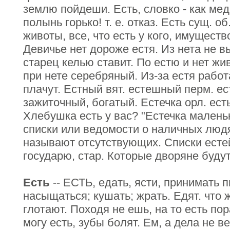
землю пойдеши. Есть, словко - как мед 
полынь горько! т. е. отказ. Есть сущ. об
животы, все, что есть у кого, имуществ
Девичье нет дороже естя. Из нета не 
старец келью ставит. По естю и нет жи
при нете серебряный. Из-за естя работ
плачут. Естный вят. естешный перм. е
зажиточный, богатый. Естечка орл. есть
Хлебушка есть у вас? "Естечка маленько
списки или ведомости о наличных людя
называют отсутствующих. Списки естей
государю, стар. Которые дворяне будут 
Есть
-- ЕСТЬ, едать, ясти, принимать п
насыщаться; кушать; жрать. Едят. что ж
глотают. Походя не ешь, на то есть пор
могу есть, зубы болят. Ем, а дела не в