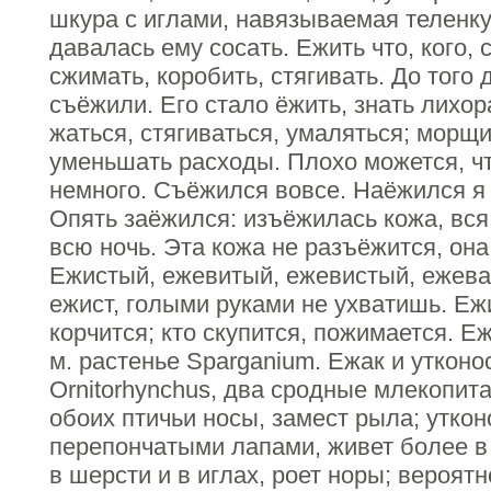
шкура с иглами, навязываемая теленку
давалась ему сосать. Ежить что, кого, 
сжимать, коробить, стягивать. До того 
съёжили. Его стало ёжить, знать лихор
жаться, стягиваться, умаляться; морщит
уменьшать расходы. Плохо можется, ч
немного. Съёжился вовсе. Наёжился я 
Опять заёжился: изъёжилась кожа, вс
всю ночь. Эта кожа не разъёжится, она
Ежистый, ежевитый, ежевистый, ежева
ежист, голыми руками не ухватишь. Ежи
корчится; кто скупится, пожимается. Е
м. растенье Sparganium. Ежак и утконос
Ornitorhynchus, два сродные млекопи
обоих птичьи носы, замест рыла; уткон
перепончатыми лапами, живет более в 
в шерсти и в иглах, роет норы; вероят