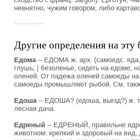
невнятно, чужим говором, либо картаво
На правах рекламы:
Другие определения на эту 
Едома
-- ЕДОМА ж. арх. (самоедс. яда
глушь; | безоленье; сидеть на едоме, на
оленей. От падежа оленей самоеды на
самоеды промышляют рыбой. См. также
Едоша
-- ЕДОША? (едоша, вьезд?) ж. 
лесная дача.
Едреный
-- ЕДРЕНЫЙ, правильне ядре
животном: крепкий и здоровый на вид, 