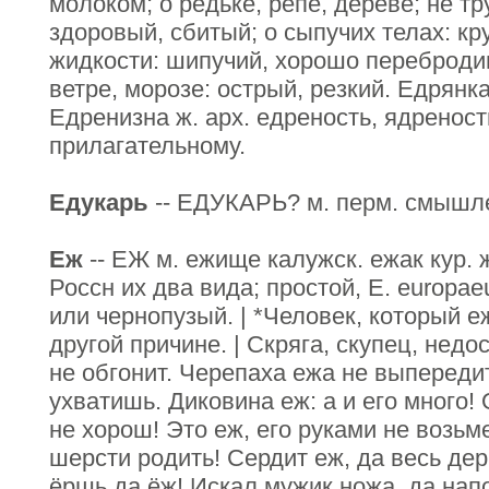
молоком; о редьке, репе, дереве; не т
здоровый, сбитый; о сыпучих телах: кр
жидкости: шипучий, хорошо переброди
ветре, морозе: острый, резкий. Едрянка
Едренизна ж. арх. едреность, ядреност
прилагательному.
Едукарь
-- ЕДУКАРЬ? м. перм. смышле
Еж
-- ЕЖ м. ежище калужск. ежак кур. 
Россн их два вида; простой, Е. europae
или чернопузый. | *Человек, который е
другой причине. | Скряга, скупец, нед
не обгонит. Черепаха ежа не выпереди
ухватишь. Диковина еж: а и его много! 
не хорош! Это еж, его руками не возьм
шерсти родить! Сердит еж, да весь дер
ёршь да ёж! Искал мужик ножа, да нап