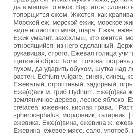
да в мешке то ежок. Вертится, словно 
топорщится ежом. Жжется, как крапива,
Морской еж, морской ежик, морское жив
виде иглистого мяча, шара. Ежка, ежен
Ежик умалит. захохлыш, кто ежится, м
относящийся, из него сделанный. Держ
рукавицах, строго. Ежевая голица учи
щетиной оброс. Болит голова: остричь
пухом, да ударить обухом, шутка над 
растен. Echium vulgare, синяк, синец, 
Ежеватый, строптивый, задорный, огр
Еже(о)вик м. гриб Hydnum. Еже(о)вка ж.
земляничное дерево, лесное яблоко. Е
cretacea, южевник, кислая трава. | Рас
spherocephalus, мордовник, татарник. |
ежевика. Еже(о)вина, ежевина ж. ежеви
Ежевина, ежевое мясо, сало, употреб. 