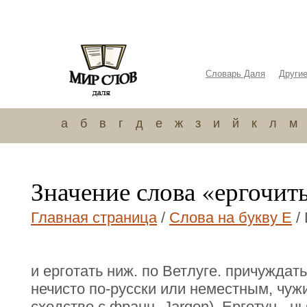
Словарь Даля
Други
а
б
в
г
д
е
ж
з
и
й
к
л
м
Значение слова «ергочит
Главная страница
/
Слова на букву Е
/ 
и ерготать ниж. по Ветлуге. причуждать
нечисто по-русски или неместным, чуж
сходство с франц. Jargon). Ерготун, -нь